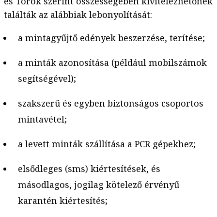
és Török szerint összességében kivitelezhetőnek
találták az alábbiak lebonyolítását:
a mintagyűjtő edények beszerzése, terítése;
a minták azonosítása (például mobilszámok
segítségével);
szakszerű és egyben biztonságos csoportos
mintavétel;
a levett minták szállítása a PCR gépekhez;
elsődleges (sms) kiértesítések, és
másodlagos, jogilag kötelező érvényű
karantén kiértesítés;