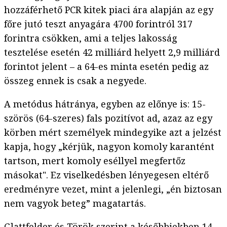
hozzáférhető PCR kitek piaci ára alapján az egy
főre jutó teszt anyagára 4700 forintról 317
forintra csökken, ami a teljes lakosság
tesztelése esetén 42 milliárd helyett 2,9 milliárd
forintot jelent – a 64-es minta esetén pedig az
összeg ennek is csak a negyede.
A metódus hátránya, egyben az előnye is: 15-
szörös (64-szeres) fals pozitívot ad, azaz az egy
körben mért személyek mindegyike azt a jelzést
kapja, hogy „kérjük, nagyon komoly karantént
tartson, mert komoly eséllyel megfertőz
másokat". Ez viselkedésben lényegesen eltérő
eredményre vezet, mint a jelenlegi, „én biztosan
nem vagyok beteg” magatartás.
Glattfelder és Török szerint a későbbiekben 14-