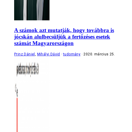
A számok azt mutatják, hogy továbbra is
jócskán alulbecsüljük a fertőzéses esetek
számát Magyarországon
Prinz Dániel
,
Mihályi Dávid
tudomány
2020. március 25.