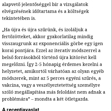
alapvető jelentőséggel bír a vizsgálatok
elvégzésének időtartama és a költségek
tekintetében is.
„Ha újra és újra szűrünk, és izoláljuk a
fertőzötteket, akkor gyakorlatilag mindig
visszaugrunk az exponenciális görbe egy igen
korai pontjára. Ezzel az iteratív módszerrel a
belső forrásokból történő újra kitörést kell
megelőzni. Így 2-5 hónapig érdemes kezelni a
helyzetet, amikortól várhatóan az olyan egyéb
módszerek, mint az 5 perces egyéni szűrés, a
vakcina, vagy a veszélyeztetettség személyre
szóló megállapítása más feloldást nem adnak a
problémára” – mondta a két ötletgazda.
A receptjavaslat