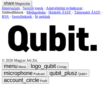
Megosztás
Impresszum
Szerzői jogok
Adatvédelmi nyilatkozat
Sütibeállítások
Médiaajánlat
Hirdetői ÁSZF
Támogatói ÁSZF
RSS
Szerzőinknek
Írj nekünk
©
2026
Magyar Jeti Zrt.
Menü
Címlap
Podcast
Qubit+
Profil