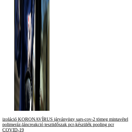
izoláció
KORONAVÍRUS
járványügy
sars-cov-2
tömeg mintavétel
polimeráz-láncreakció
tesztidőszak
pcr-készülék
pooling
pcr
COVID-19