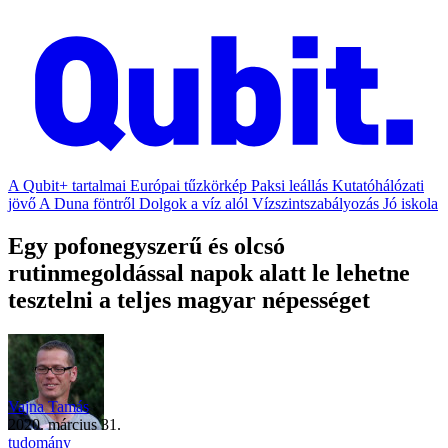
A Qubit+ tartalmai
Európai tűzkörkép
Paksi leállás
Kutatóhálózati
jövő
A Duna föntről
Dolgok a víz alól
Vízszintszabályozás
Jó iskola
Egy pofonegyszerű és olcsó
rutinmegoldással napok alatt le lehetne
tesztelni a teljes magyar népességet
Vajna Tamás
2020. március 31.
tudomány