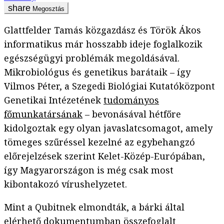
Megosztás
Glattfelder Tamás közgazdász és Török Ákos
informatikus már hosszabb ideje foglalkozik
egészségügyi problémák megoldásával.
Mikrobiológus és genetikus barátaik – így
Vilmos Péter, a Szegedi Biológiai Kutatóközpont
Genetikai Intézetének
tudományos
főmunkatársának
– bevonásával hétfőre
kidolgoztak egy olyan javaslatcsomagot, amely
tömeges szűréssel kezelné az egybehangzó
előrejelzések szerint Kelet-Közép-Európában,
így Magyarországon is még csak most
kibontakozó vírushelyzetet.
Mint a Qubitnek elmondták, a bárki által
elérhető
dokumentumban
összefoglalt