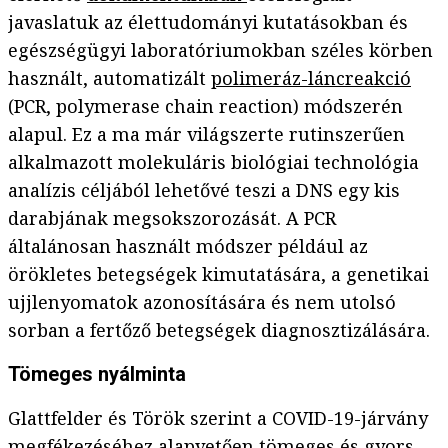
javaslatuk az élettudományi kutatásokban és
egészségügyi laboratóriumokban széles körben
használt, automatizált
polimeráz-láncreakció
(PCR, polymerase chain reaction) módszerén
alapul. Ez a ma már világszerte rutinszerűen
alkalmazott molekuláris biológiai technológia
analízis céljából lehetővé teszi a DNS egy kis
darabjának megsokszorozását. A PCR
általánosan használt módszer például az
örökletes betegségek kimutatására, a genetikai
ujjlenyomatok azonosítására és nem utolsó
sorban a fertőző betegségek diagnosztizálására.
Tömeges nyálminta
Glattfelder és Török szerint a COVID-19-járvány
megfékezéséhez alapvetően tömeges és gyors