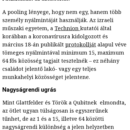
A pooling lényege, hogy nem egy, hanem több
személy nyálmintáját használják. Az izraeli
műszaki egyetem, a
Technion
kutatói által
korábban a koronavírusra kidolgozott és
március 18-án publikált
protokollját
alapul véve
tömeges nyálmintával minimum 15, maximum
64 fős közösség tagjait tesztelnék – ez néhány
családot jelentő lakó- vagy egy teljes
munkahelyi közösséget jelentene.
Nagyságrendi ugrás
Mint Glattfelder és Török a Qubitnek elmondta,
az ötlet ugyan túlságosan is egyszerűnek
tűnhet, de az 1 és a 15, illetve 64 közötti
nagyságrendi különbség a jelen helyzetben