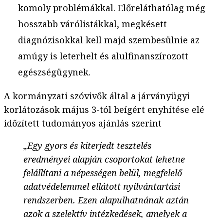
komoly problémákkal. Előreláthatólag még
hosszabb várólistákkal, megkésett
diagnózisokkal kell majd szembesülnie az
amúgy is leterhelt és alulfinanszírozott
egészségügynek.
A kormányzati szóvivők által a járványügyi
korlátozások május 3-tól beígért enyhítése elé
időzített tudományos ajánlás szerint
„Egy gyors és kiterjedt tesztelés
eredményei alapján csoportokat lehetne
felállítani a népességen belül, megfelelő
adatvédelemmel ellátott nyilvántartási
rendszerben. Ezen alapulhatnának aztán
azok a szelektív intézkedések, amelyek a