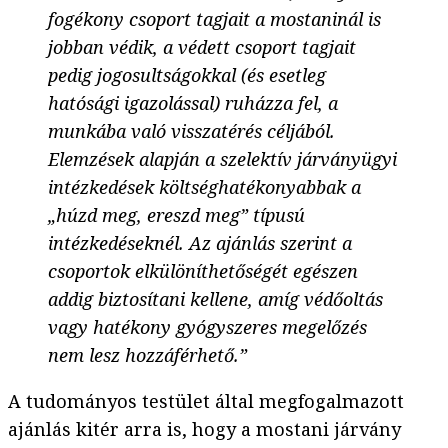
fogékony csoport tagjait a mostaninál is
jobban védik, a védett csoport tagjait
pedig jogosultságokkal (és esetleg
hatósági igazolással) ruházza fel, a
munkába való visszatérés céljából.
Elemzések alapján a szelektív járványügyi
intézkedések költséghatékonyabbak a
„húzd meg, ereszd meg” típusú
intézkedéseknél. Az ajánlás szerint a
csoportok elkülöníthetőségét egészen
addig biztosítani kellene, amíg védőoltás
vagy hatékony gyógyszeres megelőzés
nem lesz hozzáférhető.”
A tudományos testület által megfogalmazott
ajánlás kitér arra is, hogy a mostani járvány