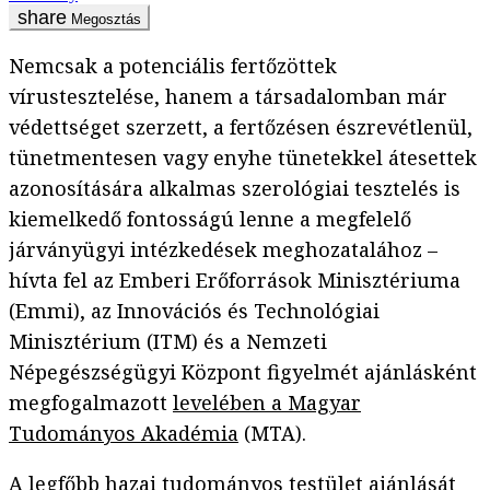
Megosztás
Nemcsak a potenciális fertőzöttek
vírustesztelése, hanem a társadalomban már
védettséget szerzett, a fertőzésen észrevétlenül,
tünetmentesen vagy enyhe tünetekkel átesettek
azonosítására alkalmas szerológiai tesztelés is
kiemelkedő fontosságú lenne a megfelelő
járványügyi intézkedések meghozatalához –
hívta fel az Emberi Erőforrások Minisztériuma
(Emmi), az Innovációs és Technológiai
Minisztérium (ITM) és a Nemzeti
Népegészségügyi Központ figyelmét ajánlásként
megfogalmazott
levelében a Magyar
Tudományos Akadémia
(MTA).
A legfőbb hazai tudományos testület ajánlását