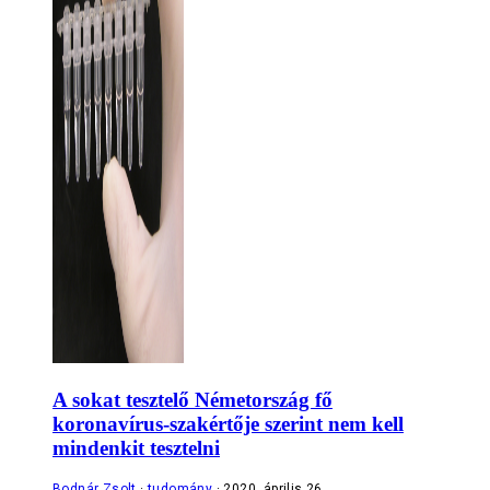
A sokat tesztelő Németország fő
koronavírus-szakértője szerint nem kell
mindenkit tesztelni
Bodnár Zsolt
tudomány
2020. április 26.