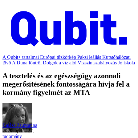
A Qubit+ tartalmai
Európai tűzkörkép
Paksi leállás
Kutatóhálózati
jövő
A Duna föntről
Dolgok a víz alól
Vízszintszabályozás
Jó iskola
A tesztelés és az egészségügy azonnali
megerősítésének fontosságára hívja fel a
kormány figyelmét az MTA
Balázs Zsuzsanna
2020. április 27.
tudomány