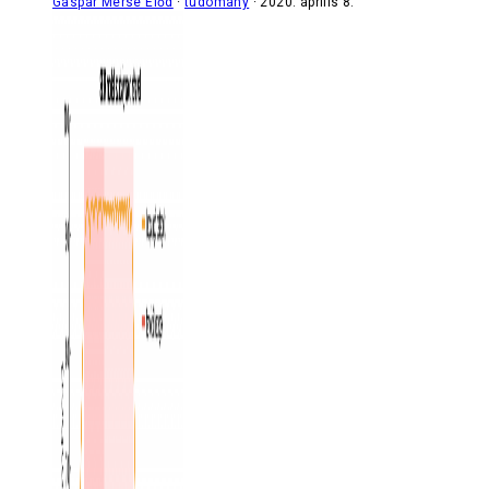
Gáspár Merse Előd
tudomány
2020. április 8.