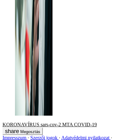
KORONAVÍRUS
sars-cov-2
MTA
COVID-19
Megosztás
Impresszum
Szerzői jogok
Adatvédelmi nyilatkozat