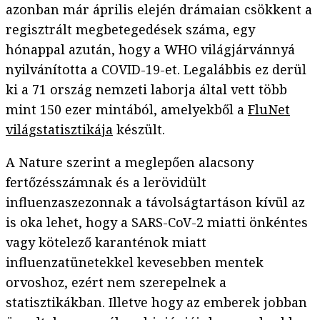
azonban már április elején drámaian csökkent a
regisztrált megbetegedések száma, egy
hónappal azután, hogy a WHO világjárvánnyá
nyilvánította a COVID-19-et. Legalábbis ez derül
ki a 71 ország nemzeti laborja által vett több
mint 150 ezer mintából, amelyekből a
FluNet
világstatisztikája
készült.
A Nature szerint a meglepően alacsony
fertőzésszámnak és a lerövidült
influenzaszezonnak a távolságtartáson kívül az
is oka lehet, hogy a SARS-CoV-2 miatti önkéntes
vagy kötelező karanténok miatt
influenzatünetekkel kevesebben mentek
orvoshoz, ezért nem szerepelnek a
statisztikákban. Illetve hogy az emberek jobban