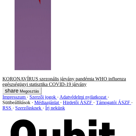
KORONAVÍRUS
szezonális járvány
pandémia
WHO
influenza
egészségügyi statisztika
COVID-19
járvány
Megosztás
Impresszum
Szerzői jogok
Adatvédelmi nyilatkozat
Sütibeállítások
Médiaajánlat
Hirdetői ÁSZF
Támogatói ÁSZF
RSS
Szerzőinknek
Írj nekünk