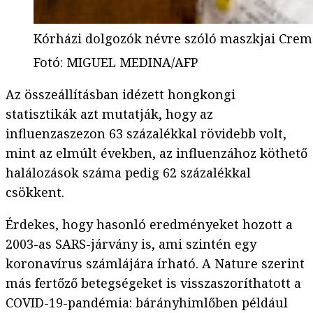
Kórházi dolgozók névre szóló maszkjai Cre
Fotó
:
MIGUEL MEDINA/AFP
Az összeállításban idézett hongkongi
statisztikák azt mutatják, hogy az
influenzaszezon 63 százalékkal rövidebb volt,
mint az elmúlt években, az influenzához köthető
halálozások száma pedig 62 százalékkal
csökkent.
Érdekes, hogy hasonló eredményeket hozott a
2003-as SARS-járvány is, ami szintén egy
koronavírus számlájára írható. A Nature szerint
más fertőző betegségeket is visszaszoríthatott a
COVID-19-pandémia: bárányhimlőben például