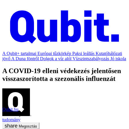
A Qubit+ tartalmai
Európai tűzkörkép
Paksi leállás
Kutatóhálózati
jövő
A Duna föntről
Dolgok a víz alól
Vízszintszabályozás
Jó iskola
A COVID-19 elleni védekezés jelentősen
visszaszorította a szezonális influenzát
Qubit.hu
2020. május 25.
tudomány
Megosztás