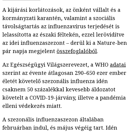
A kijárási korlátozások, az önként vállalt és a
kormányzati karantén, valamint a szociális
távolságtartás az influenzavírus terjedését is
lelassította az északi féltekén, ezzel lerövidítve
az idei influenzaszezont – derül ki a Nature-ben
pár napja megjelent
összefoglalóból
.
Az Egészségügyi Világszerevezet, a WHO
adatai
szerint az évente átlagosan 290–650 ezer ember
életét követelő szezonális influenza idén
csaknem 50 százalékkal kevesebb áldozatot
követelt a COVID-19-járvány, illetve a pandémia
elleni védekezés miatt.
A szezonális influenzaszezon általában
februárban indul, és május végéig tart. Idén