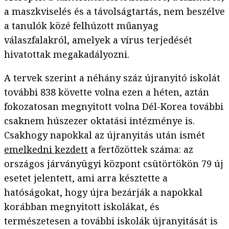
a maszkviselés és a távolságtartás, nem beszélve
a tanulók közé felhúzott műanyag
válaszfalakról, amelyek a vírus terjedését
hivatottak megakadályozni.
A tervek szerint a néhány száz újranyitó iskolát
további 838 követte volna ezen a héten, aztán
fokozatosan megnyitott volna Dél-Korea további
csaknem húszezer oktatási intézménye is.
Csakhogy napokkal az újranyitás után ismét
emelkedni kezdett
a fertőzöttek száma: az
országos járványügyi központ csütörtökön 79 új
esetet jelentett, ami arra késztette a
hatóságokat, hogy újra bezárják a napokkal
korábban megnyitott iskolákat, és
természetesen a további iskolák újranyitását is