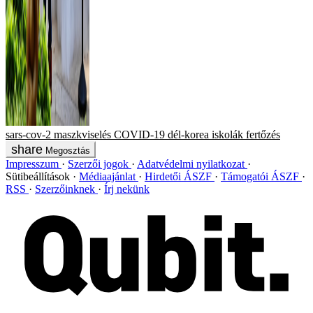
sars-cov-2
maszkviselés
COVID-19
dél-korea
iskolák
fertőzés
Megosztás
Impresszum
Szerzői jogok
Adatvédelmi nyilatkozat
Sütibeállítások
Médiaajánlat
Hirdetői ÁSZF
Támogatói ÁSZF
RSS
Szerzőinknek
Írj nekünk