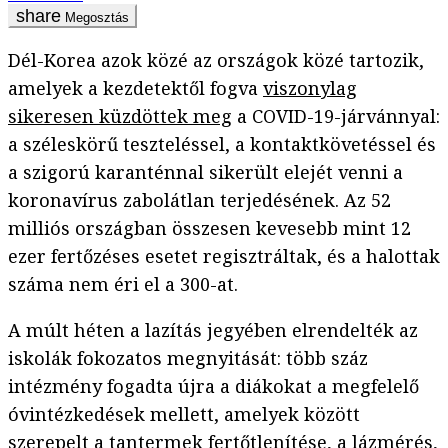
Megosztás
Dél-Korea azok közé az országok közé tartozik,
amelyek a kezdetektől fogva
viszonylag
sikeresen küzdöttek meg
a COVID-19-járvánnyal:
a széleskörű teszteléssel, a kontaktkövetéssel és
a szigorú karanténnal sikerült elejét venni a
koronavírus zabolátlan terjedésének. Az 52
milliós országban összesen kevesebb mint 12
ezer fertőzéses esetet regisztráltak, és a halottak
száma nem éri el a 300-at.
A múlt héten a lazítás jegyében elrendelték az
iskolák fokozatos megnyitását: több száz
intézmény fogadta újra a diákokat a megfelelő
óvintézkedések mellett, amelyek között
szerepelt a tantermek fertőtlenítése, a lázmérés,