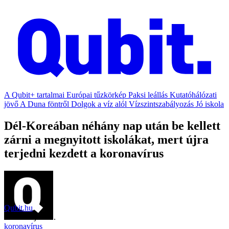
A Qubit+ tartalmai
Európai tűzkörkép
Paksi leállás
Kutatóhálózati
jövő
A Duna föntről
Dolgok a víz alól
Vízszintszabályozás
Jó iskola
Dél-Koreában néhány nap után be kellett
zárni a megnyitott iskolákat, mert újra
terjedni kezdett a koronavírus
Qubit.hu
2020. május 31.
koronavírus