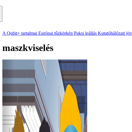
A Qubit+ tartalmai
Európai tűzkörkép
Paksi leállás
Kutatóhálózati jö
maszkviselés