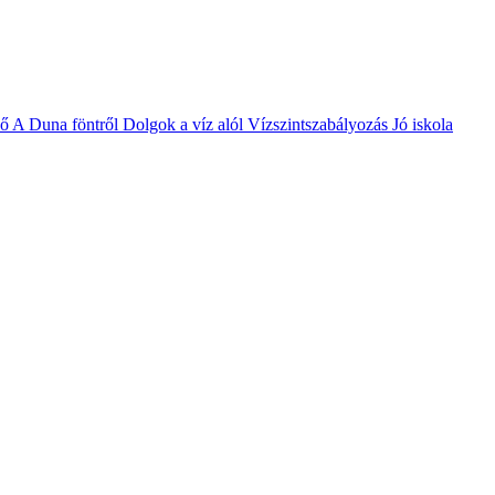
vő
A Duna föntről
Dolgok a víz alól
Vízszintszabályozás
Jó iskola