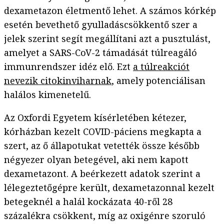
dexametazon életmentő lehet. A számos kórkép
esetén bevethető gyulladáscsökkentő szer a
jelek szerint segít megállítani azt a pusztulást,
amelyet a SARS-CoV-2 támadását túlreagáló
immunrendszer idéz elő. Ezt
a túlreakciót
nevezik citokinviharnak
, amely potenciálisan
halálos kimenetelű.
Az Oxfordi Egyetem kísérletében kétezer,
kórházban kezelt COVID-páciens megkapta a
szert, az ő állapotukat vetették össze később
négyezer olyan betegével, aki nem kapott
dexametazont. A beérkezett adatok szerint a
lélegeztetőgépre került, dexametazonnal kezelt
betegeknél a halál kockázata 40-ről 28
százalékra csökkent, míg az oxigénre szoruló