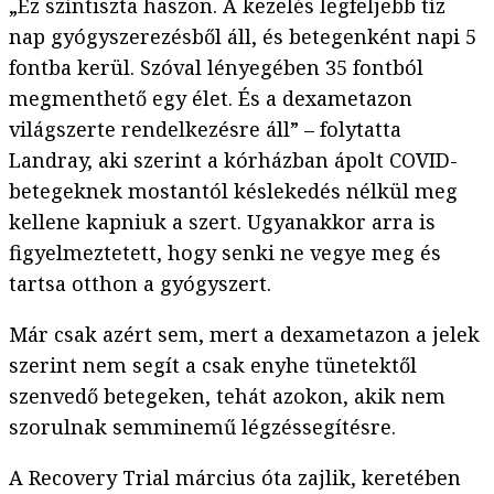
„Ez színtiszta haszon. A kezelés legfeljebb tíz
nap gyógyszerezésből áll, és betegenként napi 5
fontba kerül. Szóval lényegében 35 fontból
megmenthető egy élet. És a dexametazon
világszerte rendelkezésre áll” – folytatta
Landray, aki szerint a kórházban ápolt COVID-
betegeknek mostantól késlekedés nélkül meg
kellene kapniuk a szert. Ugyanakkor arra is
figyelmeztetett, hogy senki ne vegye meg és
tartsa otthon a gyógyszert.
Már csak azért sem, mert a dexametazon a jelek
szerint nem segít a csak enyhe tünetektől
szenvedő betegeken, tehát azokon, akik nem
szorulnak semminemű légzéssegítésre.
A Recovery Trial március óta zajlik, keretében