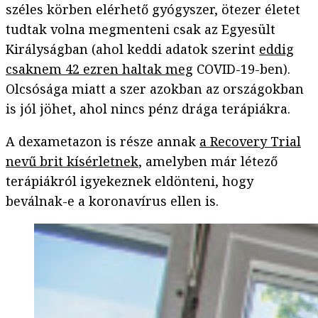
széles körben elérhető gyógyszer, ötezer életet
tudtak volna megmenteni csak az Egyesült
Királyságban (ahol keddi adatok szerint
eddig
csaknem 42 ezren haltak meg
COVID-19-ben).
Olcsósága miatt a szer azokban az országokban
is jól jöhet, ahol nincs pénz drága terápiákra.
A dexametazon is része annak
a Recovery Trial
nevű brit kísérletnek
, amelyben már létező
terápiákról igyekeznek eldönteni, hogy
beválnak-e a koronavírus ellen is.