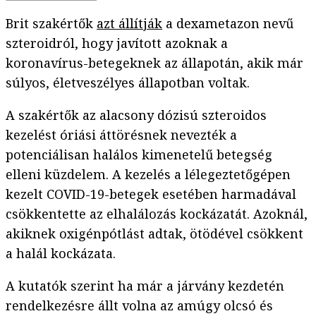
Brit szakértők
azt állítják
a dexametazon nevű
szteroidról, hogy javított azoknak a
koronavírus-betegeknek az állapotán, akik már
súlyos, életveszélyes állapotban voltak.
A szakértők az alacsony dózisú szteroidos
kezelést óriási áttörésnek nevezték a
potenciálisan halálos kimenetelű betegség
elleni küzdelem. A kezelés a lélegeztetőgépen
kezelt COVID-19-betegek esetében harmadával
csökkentette az elhalálozás kockázatát. Azoknál,
akiknek oxigénpótlást adtak, ötödével csökkent
a halál kockázata.
A kutatók szerint ha már a járvány kezdetén
rendelkezésre állt volna az amúgy olcsó és