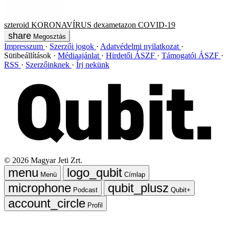
szteroid
KORONAVÍRUS
dexametazon
COVID-19
Megosztás
Impresszum
Szerzői jogok
Adatvédelmi nyilatkozat
Sütibeállítások
Médiaajánlat
Hirdetői ÁSZF
Támogatói ÁSZF
RSS
Szerzőinknek
Írj nekünk
©
2026
Magyar Jeti Zrt.
Menü
Címlap
Podcast
Qubit+
Profil