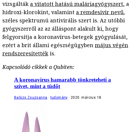
vizsgálták
a vitatott hatású maláriagyógyszert
, a
hidroxi-klorokint, valamint
a remdesivir nevű
,
széles spektrumú antivirális szert is. Az utóbbi
gyógyszerről az az álláspont alakult ki, hogy
felgyorsítja a koronavírus-betegek gyógyulását,
ezért a brit állami egészségügyben
május végén
rendszeresítették
is.
Kapcsolódó cikkek a Qubiten:
A koronavírus hamarabb tönkreteheti a
szívet, mint a tüdőt
Balázs Zsuzsanna
tudomány
2020. március 18.