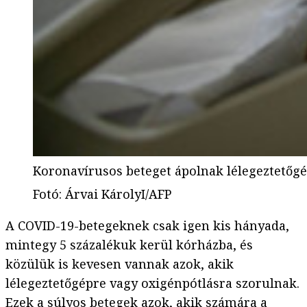
Koronavírusos beteget ápolnak lélegeztetőg
Fotó
:
Árvai KárolyI/AFP
A COVID-19-betegeknek csak igen kis hányada,
mintegy 5 százalékuk kerül kórházba, és
közülük is kevesen vannak azok, akik
lélegeztetőgépre vagy oxigénpótlásra szorulnak.
Ezek a súlyos betegek azok, akik számára a