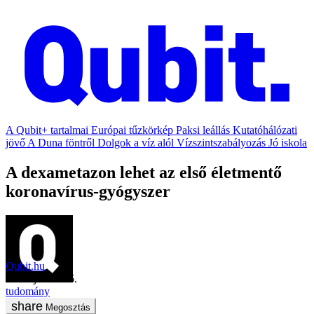
A Qubit+ tartalmai
Európai tűzkörkép
Paksi leállás
Kutatóhálózati
jövő
A Duna föntről
Dolgok a víz alól
Vízszintszabályozás
Jó iskola
A dexametazon lehet az első életmentő
koronavírus-gyógyszer
Qubit.hu
2020. június 16.
tudomány
Megosztás