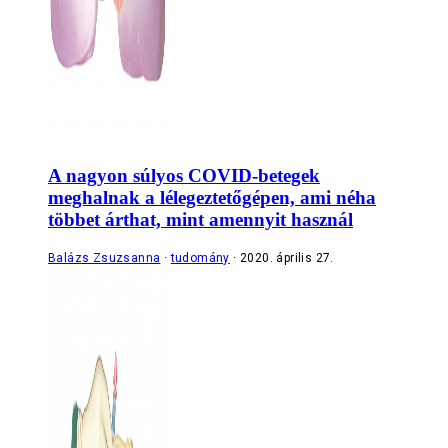
A nagyon súlyos COVID-betegek
meghalnak a lélegeztetőgépen, ami néha
többet árthat, mint amennyit használ
Balázs Zsuzsanna
tudomány
2020. április 27.