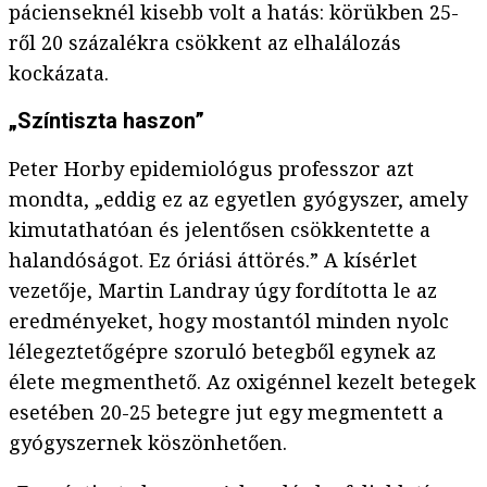
pácienseknél kisebb volt a hatás: körükben 25-
ről 20 százalékra csökkent az elhalálozás
kockázata.
„Színtiszta haszon”
Peter Horby epidemiológus professzor azt
mondta, „eddig ez az egyetlen gyógyszer, amely
kimutathatóan és jelentősen csökkentette a
halandóságot. Ez óriási áttörés.” A kísérlet
vezetője, Martin Landray úgy fordította le az
eredményeket, hogy mostantól minden nyolc
lélegeztetőgépre szoruló betegből egynek az
élete megmenthető. Az oxigénnel kezelt betegek
esetében 20-25 betegre jut egy megmentett a
gyógyszernek köszönhetően.