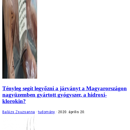
Tényleg segít legyőzni a járványt a Magyarországon
nagyüzemben gyártott gyógyszer, a hidroxi-
klorokin?
Balázs Zsuzsanna
tudomány
2020. április 20.