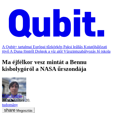
A Qubit+ tartalmai
Európai tűzkörkép
Paksi leállás
Kutatóhálózati
jövő
A Duna föntről
Dolgok a víz alól
Vízszintszabályozás
Jó iskola
Ma éjfélkor vesz mintát a Bennu
kisbolygóról a NASA űrszondája
Tóth András
2020. október 20.
tudomány
Megosztás