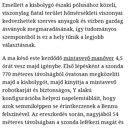
Emellett a kisbolygó északi pólusához közeli,
viszonylag fiatal terület hőmérsékleti viszonyai
kedvezhettek szerves anyagok és vízben gazdag
ásványok megmaradásának, így tudományos
szempontból is ez a hely tűnik a legjobb
választásnak.
A ma késő este kezdődő
mintavevő manőver
4,5
órát vesz majd igénybe. Első lépésként a szonda
770 méteres távolságból óvatosan megközelíti
majd a kisbolygót, majd kinyitja a mintavevő
robotkarját és biztonságos, Y alakú
konfigurációba helyezi napelemtábláit, hogy
azok semmiképpen se érintkezzenek a Bennu
felszínével. Az ereszkedés során, nagyjából 54
méteres távolságban a szonda lefékezi magát és