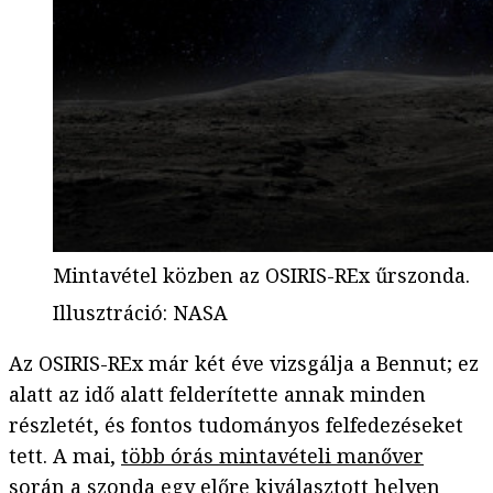
Mintavétel közben az OSIRIS-REx űrszonda.
Illusztráció
:
NASA
Az OSIRIS-REx már két éve vizsgálja a Bennut; ez
alatt az idő alatt felderítette annak minden
részletét, és fontos tudományos felfedezéseket
tett. A mai,
több órás mintavételi manőver
során a szonda egy előre kiválasztott helyen