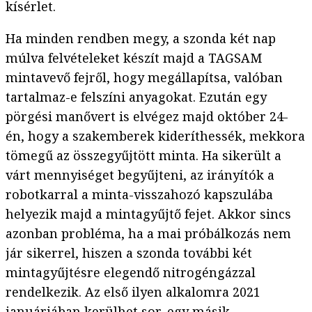
kísérlet.
Ha minden rendben megy, a szonda két nap
múlva felvételeket készít majd a TAGSAM
mintavevő fejről, hogy megállapítsa, valóban
tartalmaz-e felszíni anyagokat. Ezután egy
pörgési manővert is elvégez majd október 24-
én, hogy a szakemberek kideríthessék, mekkora
tömegű az összegyűjtött minta. Ha sikerült a
várt mennyiséget begyűjteni, az irányítók a
robotkarral a minta-visszahozó kapszulába
helyezik majd a mintagyűjtő fejet. Akkor sincs
azonban probléma, ha a mai próbálkozás nem
jár sikerrel, hiszen a szonda további két
mintagyűjtésre elegendő nitrogéngázzal
rendelkezik. Az első ilyen alkalomra 2021
januárjában kerülhet sor, egy másik