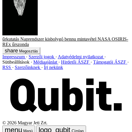
űrkutatás
Naprendszer
kisbolygó
bennu
mintavétel
NASA
OSIRIS-
REx
űrszonda
Megosztás
Impresszum
Szerzői jogok
Adatvédelmi nyilatkozat
Sütibeállítások
Médiaajánlat
Hirdetői ÁSZF
Támogatói ÁSZF
RSS
Szerzőinknek
Írj nekünk
©
2026
Magyar Jeti Zrt.
Menü
Címlap