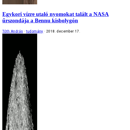
Egykori vízre utaló nyomokat talált a NASA
űrszondája a Bennu kisbolygón
Tóth András
tudomány
2018. december 17.