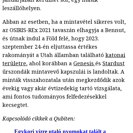
leszállóhelyen.
Abban az esetben, ha a mintavétel sikeres volt,
az OSIRIS-REx 2021 tavaszán elhagyja a Bennut,
és útnak indul a Föld felé, hogy 2023.
szeptember 24-én eljuttassa értékes
rakományát a Utah államban található
katonai
területre
, ahol korábban a
Genesis
és
Stardust
űrszondák mintavevő kapszulái is landoltak. A
minták visszahozatala után megkezdődik azok
évekig vagy akár évtizedekig tartó vizsgálata,
ami fontos tudományos felfedezésekkel
kecsegtet.
Kapcsolódó cikkek a Qubiten:
Egykori vízre utaló nyomokat talált a