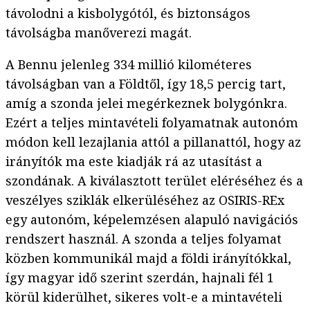
távolodni a kisbolygótól, és biztonságos
távolságba manőverezi magát.
A Bennu jelenleg 334 millió kilométeres
távolságban van a Földtől, így 18,5 percig tart,
amíg a szonda jelei megérkeznek bolygónkra.
Ezért a teljes mintavételi folyamatnak autonóm
módon kell lezajlania attól a pillanattól, hogy az
irányítók ma este kiadják rá az utasítást a
szondának. A kiválasztott terület eléréséhez és a
veszélyes sziklák elkerüléséhez az OSIRIS-REx
egy autonóm, képelemzésen alapuló navigációs
rendszert használ. A szonda a teljes folyamat
közben kommunikál majd a földi irányítókkal,
így magyar idő szerint szerdán, hajnali fél 1
körül kiderülhet, sikeres volt-e a mintavételi