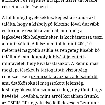
a Holdon, és segíthet a Naprendszer távolabbi
részeinek elérésében is.
A földi megfigyelésekhez képest a szonda azt
találta, hogy a kisbolygó felszíne jóval durvább
és törmelékesebb a vártnál, ami még a
legkedvezőbb helyszíneken is kockázatossá teszi
a mintavételt. A felszínen több mint 200, 10
méternél nagyobb szikla és rengeteg kisebb kő
található, ami
komoly kihívást jelentett
a
mintavételi hely kiválasztásakor. A Bennu más
meglepetéseket is tartogatott: viszonylag
rendszeresen
szemcsék távoznak a felszínéről
,
ami üstökösöknél megszokott jelenség,
kisbolygók esetén azonban eddig úgy tűnt, hogy
kevésbé. Továbbá, mint
arról korábban írtunk
,
az OSIRIS-REx egyik első felfedezése a Bennun a