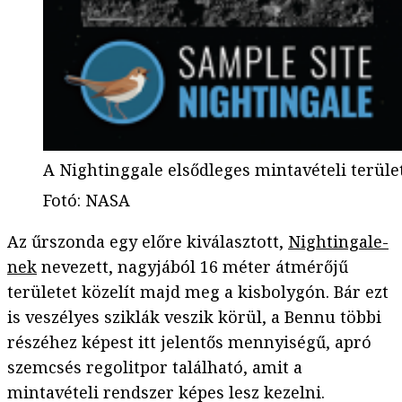
A Nightinggale elsődleges mintavételi terület
Fotó
:
NASA
Az űrszonda egy előre kiválasztott,
Nightingale-
nek
nevezett, nagyjából 16 méter átmérőjű
területet közelít majd meg a kisbolygón. Bár ezt
is veszélyes sziklák veszik körül, a Bennu többi
részéhez képest itt jelentős mennyiségű, apró
szemcsés regolitpor található, amit a
mintavételi rendszer képes lesz kezelni.