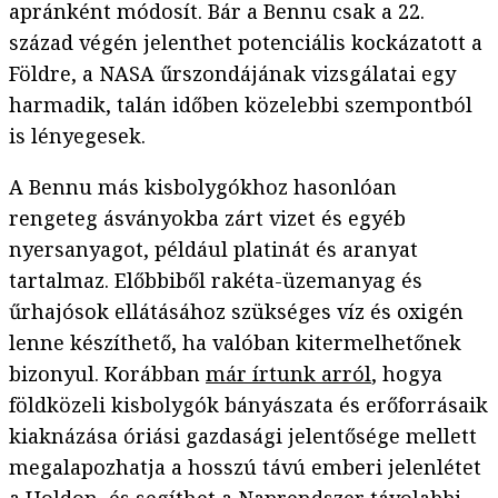
apránként módosít. Bár a Bennu csak a 22.
század végén jelenthet potenciális kockázatott a
Földre, a NASA űrszondájának vizsgálatai egy
harmadik, talán időben közelebbi szempontból
is lényegesek.
A Bennu más kisbolygókhoz hasonlóan
rengeteg ásványokba zárt vizet és egyéb
nyersanyagot, például platinát és aranyat
tartalmaz. Előbbiből rakéta-üzemanyag és
űrhajósok ellátásához szükséges víz és oxigén
lenne készíthető, ha valóban kitermelhetőnek
bizonyul. Korábban
már írtunk arról
, hogya
földközeli kisbolygók bányászata és erőforrásaik
kiaknázása óriási gazdasági jelentősége mellett
megalapozhatja a hosszú távú emberi jelenlétet