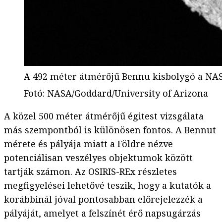
A 492 méter átmérőjű Bennu kisbolygó a NAS
Fotó
:
NASA/Goddard/University of Arizona
A közel 500 méter átmérőjű égitest vizsgálata
más szempontból is különösen fontos. A Bennut
mérete és pályája miatt a Földre nézve
potenciálisan veszélyes objektumok között
tartják számon. Az OSIRIS-REx részletes
megfigyelései lehetővé teszik, hogy a kutatók a
korábbinál jóval pontosabban előrejelezzék a
pályáját, amelyet a felszínét érő napsugárzás