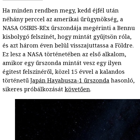
Ha minden rendben megy, kedd éjfél után
néhány perccel az amerikai űrügynökség, a
NASA OSIRIS-REx űrszondája megérinti a Bennu
kisbolygó felszínét, hogy mintát gyűjtsön róla,
és azt három éven belül visszajuttassa a Földre.
Ez lesz a NASA történetében az első alkalom,
amikor egy űrszonda mintát vesz egy ilyen
égitest felszínéről, közel 15 évvel a kalandos
történetű
Japán Hayabusza-1 űrszonda
hasonló,
sikeres próbálkozását
követően
.