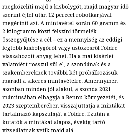
megközelíti majd a kisbolygót, majd magyar idő
szerint éjfél után 12 perccel robotkarjával
megérinti azt. A mintavétel során 60 gramm és
2 kilogramm közti felszíni törmelék
összegyűjtése a cél – ez a mennyiség az eddigi
legtöbb kisbolygóról vagy üstökösről Földre
visszahozott anyag lehet. Ha a mai kísérlet
valamiért rosszul sül el, a szondának és a
szakembereknek további két próbálkozásuk
maradt a sikeres mintavételre. Amennyiben
azonban minden jól alakul, a szonda 2021
márciusában elhagyja a Bennu környezetét, és
2023 szeptemberében visszajuttatja a mintákat
tartalmazó kapszuláját a Földre. Ezután a
kutatók a mintákat alapos, évekig tartó
vizsgálatnak vetik majd alá.