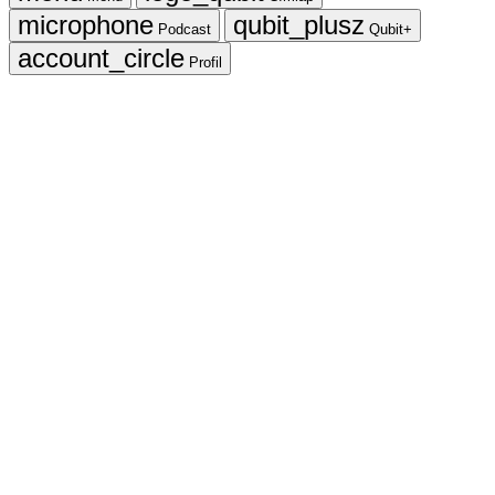
Podcast
Qubit+
Profil