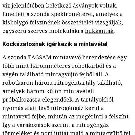
víz jelenlétében keletkező ásványok voltak.
Emellett a szonda spektrométerei, amelyek a
kisbolygó felszínének összetételét vizsgálják,
egyszerű szerves molekulákra
bukkantak
.
Kockázatosnak ígérkezik a mintavétel
A szonda
TAGSAM mintavevő
berendezése egy
több mint háromméteres robotkarból és a
végén található mintagyűjtő fejből áll. A
robotkaron három nitrogéntartály található,
amelyek három külön mintavételi
próbálkozásra elegendőek. A tartályokból
nyomás alatt lévő nitrogéngáz kerül a
mintavevő fejbe, miután az megérinti a felszínt.
Így a várakozások szerint a nitrogéngáz
törmeléket és port juttat majd a mintagyűjtő fej