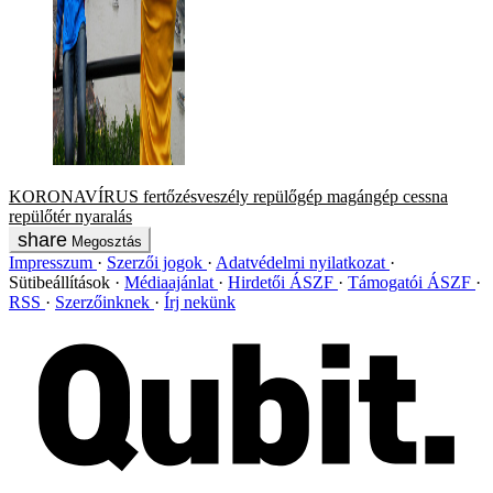
KORONAVÍRUS
fertőzésveszély
repülőgép
magángép
cessna
repülőtér
nyaralás
Megosztás
Impresszum
Szerzői jogok
Adatvédelmi nyilatkozat
Sütibeállítások
Médiaajánlat
Hirdetői ÁSZF
Támogatói ÁSZF
RSS
Szerzőinknek
Írj nekünk