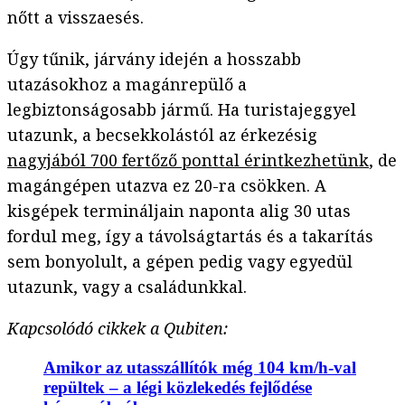
nőtt a visszaesés.
Úgy tűnik, járvány idején a hosszabb
utazásokhoz a magánrepülő a
legbiztonságosabb jármű. Ha turistajeggyel
utazunk, a becsekkolástól az érkezésig
nagyjából 700 fertőző ponttal érintkezhetünk
, de
magángépen utazva ez 20-ra csökken. A
kisgépek termináljain naponta alig 30 utas
fordul meg, így a távolságtartás és a takarítás
sem bonyolult, a gépen pedig vagy egyedül
utazunk, vagy a családunkkal.
Kapcsolódó cikkek a Qubiten:
Amikor az utasszállítók még 104 km/h-val
repültek – a légi közlekedés fejlődése