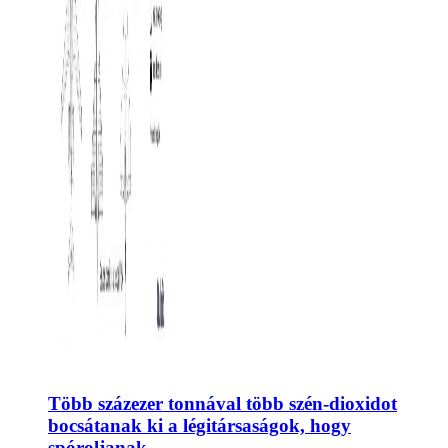
Több százezer tonnával több szén-dioxidot
bocsátanak ki a légitársaságok, hogy
spóroljanak