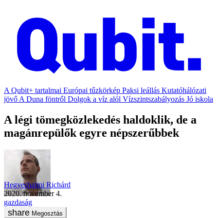
A Qubit+ tartalmai
Európai tűzkörkép
Paksi leállás
Kutatóhálózati
jövő
A Duna föntről
Dolgok a víz alól
Vízszintszabályozás
Jó iskola
A légi tömegközlekedés haldoklik, de a
magánrepülők egyre népszerűbbek
Hegyeshalmi Richárd
2020. november 4.
gazdaság
Megosztás