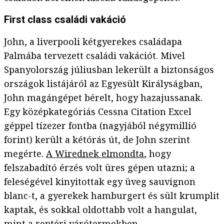
First class családi vakáció
John, a liverpooli kétgyerekes családapa
Palmába tervezett családi vakációt. Mivel
Spanyolország júliusban lekerült a biztonságos
országok listájáról az Egyesült Királyságban,
John magángépet bérelt, hogy hazajussanak.
Egy középkategóriás Cessna Citation Excel
géppel tízezer fontba (nagyjából négymillió
forint) került a kétórás út, de John szerint
megérte.
A Wirednek elmondta
, hogy
felszabadító érzés volt üres gépen utazni; a
feleségével kinyitottak egy üveg sauvignon
blanc-t, a gyerekek hamburgert és sült krumplit
kaptak, és sokkal oldottabb volt a hangulat,
mint a reptéri várótermekben.