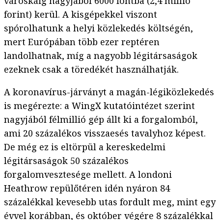
városkáig nagyjából 6000 fontba (2,4 millió
forint) kerül. A kisgépekkel viszont
spórolhatunk a helyi közlekedés költségén,
mert Európában több ezer reptéren
landolhatnak, míg a nagyobb légitársaságok
ezeknek csak a töredékét használhatják.
A koronavírus-járványt a magán-légiközlekedés
is megérezte: a WingX kutatóintézet szerint
nagyjából félmillió gép állt ki a forgalomból,
ami 20 százalékos visszaesés tavalyhoz képest.
De még ez is eltörpül a kereskedelmi
légitársaságok 50 százalékos
forgalomvesztesége mellett. A londoni
Heathrow repülőtéren idén nyáron 84
százalékkal kevesebb utas fordult meg, mint egy
évvel korábban, és október végére 8 százalékkal