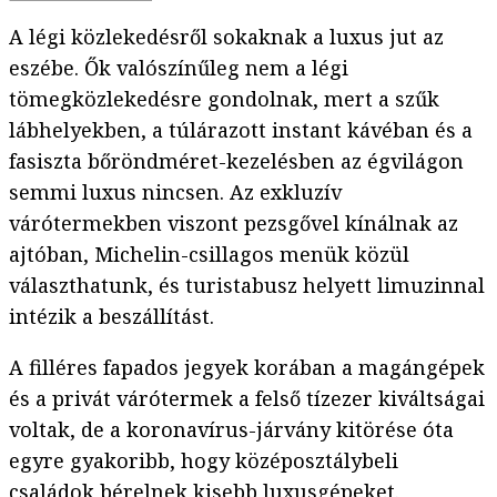
A légi közlekedésről sokaknak a luxus jut az
eszébe. Ők valószínűleg nem a légi
tömegközlekedésre gondolnak, mert a szűk
lábhelyekben, a túlárazott instant kávéban és a
fasiszta bőröndméret-kezelésben az égvilágon
semmi luxus nincsen. Az exkluzív
várótermekben viszont pezsgővel kínálnak az
ajtóban, Michelin-csillagos menük közül
választhatunk, és turistabusz helyett limuzinnal
intézik a beszállítást.
A filléres fapados jegyek korában a magángépek
és a privát várótermek a felső tízezer kiváltságai
voltak, de a koronavírus-járvány kitörése óta
egyre gyakoribb, hogy középosztálybeli
családok bérelnek kisebb luxusgépeket.