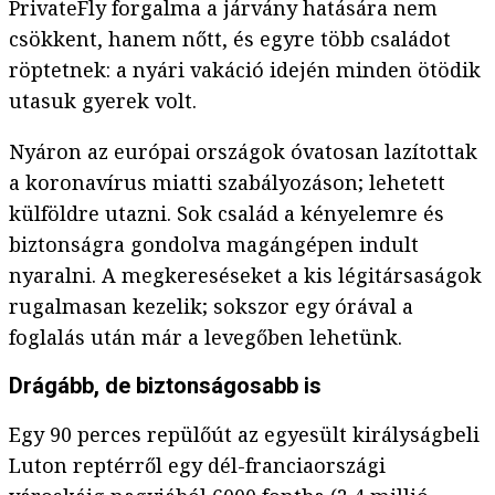
PrivateFly forgalma a járvány hatására nem
csökkent, hanem nőtt, és egyre több családot
röptetnek: a nyári vakáció idején minden ötödik
utasuk gyerek volt.
Nyáron az európai országok óvatosan lazítottak
a koronavírus miatti szabályozáson; lehetett
külföldre utazni. Sok család a kényelemre és
biztonságra gondolva magángépen indult
nyaralni. A megkereséseket a kis légitársaságok
rugalmasan kezelik; sokszor egy órával a
foglalás után már a levegőben lehetünk.
Drágább, de biztonságosabb is
Egy 90 perces repülőút az egyesült királyságbeli
Luton reptérről egy dél-franciaországi