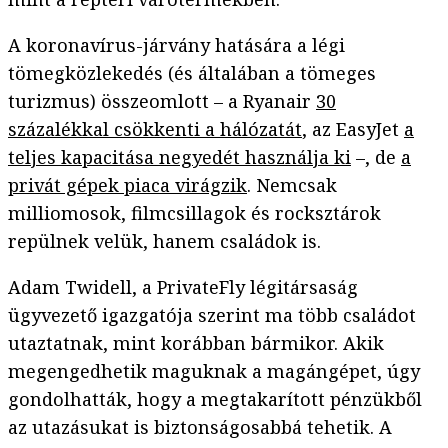
A koronavírus-járvány hatására a légi
tömegközlekedés (és általában a tömeges
turizmus) összeomlott – a Ryanair
30
százalékkal csökkenti a hálózatát
, az EasyJet
a
teljes kapacitása negyedét használja ki
–, de
a
privát gépek piaca virágzik
. Nemcsak
milliomosok, filmcsillagok és rocksztárok
repülnek velük, hanem családok is.
Adam Twidell, a PrivateFly légitársaság
ügyvezető igazgatója szerint ma több családot
utaztatnak, mint korábban bármikor. Akik
megengedhetik maguknak a magángépet, úgy
gondolhatták, hogy a megtakarított pénzükből
az utazásukat is biztonságosabbá tehetik. A