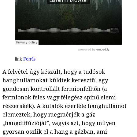
Forrás
A felvétel úgy készült, hogy a tudósok
hanghullámokat küldtek keresztül egy
gondosan kontrollált fermionfelhőn (a
fermionok feles vagy félegész spinű elemi
részecskék). A kutatók ezerféle hanghullámot
elemeztek, hogy megmérjék a gáz
„hangdiffúzióját”, vagyis azt, hogy milyen
gyorsan oszlik el a hang a gázban, ami