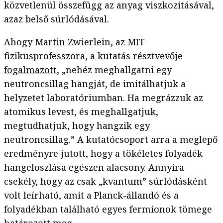
közvetlenül összefügg az anyag viszkozitásával,
azaz belső súrlódásával.
Ahogy Martin Zwierlein, az MIT
fizikusprofesszora, a kutatás résztvevője
fogalmazott
, „nehéz meghallgatni egy
neutroncsillag hangját, de imitálhatjuk a
helyzetet laboratóriumban. Ha megrázzuk az
atomikus levest, és meghallgatjuk,
megtudhatjuk, hogy hangzik egy
neutroncsillag.” A kutatócsoport arra a meglepő
eredményre jutott, hogy a tökéletes folyadék
hangeloszlása egészen alacsony. Annyira
csekély, hogy az csak „kvantum” súrlódásként
volt leírható, amit a Planck-állandó és a
folyadékban található egyes fermionok tömege