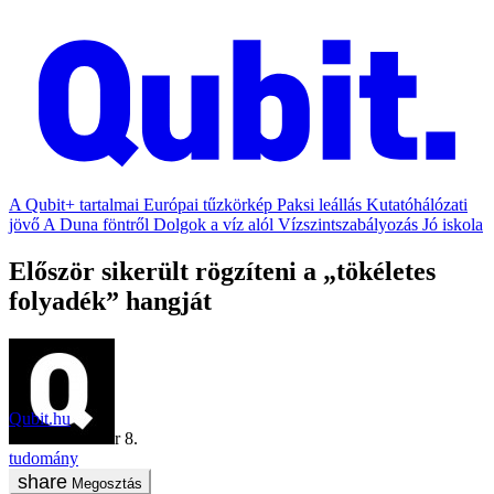
A Qubit+ tartalmai
Európai tűzkörkép
Paksi leállás
Kutatóhálózati
jövő
A Duna föntről
Dolgok a víz alól
Vízszintszabályozás
Jó iskola
Először sikerült rögzíteni a „tökéletes
folyadék” hangját
Qubit.hu
2020. december 8.
tudomány
Megosztás