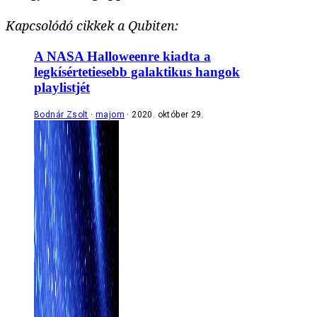
Kapcsolódó cikkek a Qubiten:
A NASA Halloweenre kiadta a
legkísértetiesebb galaktikus hangok
playlistjét
Bodnár Zsolt
majom
2020. október 29.