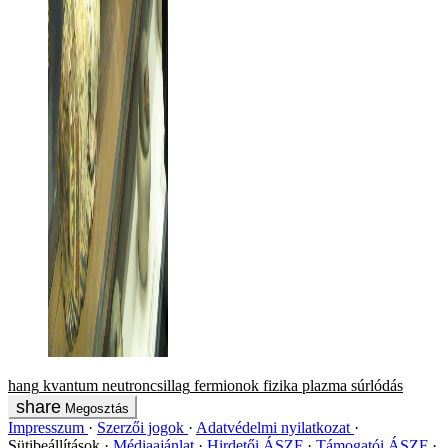
hang
kvantum
neutroncsillag
fermionok
fizika
plazma
súrlódás
Megosztás
Impresszum
Szerzői jogok
Adatvédelmi nyilatkozat
Sütibeállítások
Médiaajánlat
Hirdetői ÁSZF
Támogatói ÁSZF