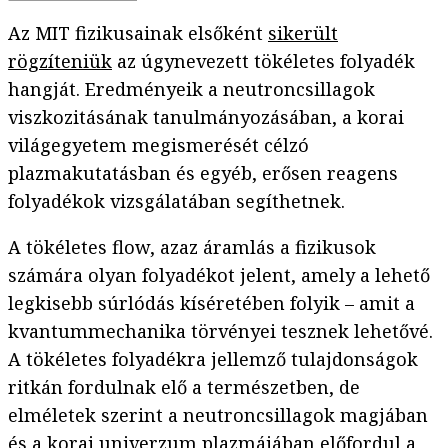
Az MIT fizikusainak elsőként
sikerült
rögzíteniük
az úgynevezett tökéletes folyadék
hangját. Eredményeik a neutroncsillagok
viszkozitásának tanulmányozásában, a korai
világegyetem megismerését célzó
plazmakutatásban és egyéb, erősen reagens
folyadékok vizsgálatában segíthetnek.
A tökéletes flow, azaz áramlás a fizikusok
számára olyan folyadékot jelent, amely a lehető
legkisebb súrlódás kíséretében folyik – amit a
kvantummechanika törvényei tesznek lehetővé.
A tökéletes folyadékra jellemző tulajdonságok
ritkán fordulnak elő a természetben, de
elméletek szerint a neutroncsillagok magjában
és a korai univerzum plazmájában előfordul a