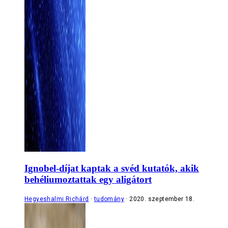
Ignobel-díjat kaptak a svéd kutatók, akik
behéliumoztattak egy aligátort
Hegyeshalmi Richárd
tudomány
2020. szeptember 18.