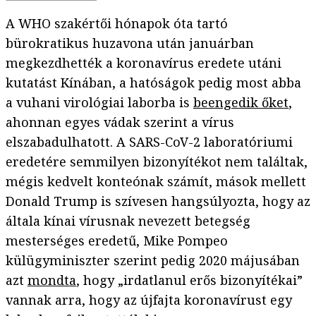
A WHO szakértői hónapok óta tartó
bürokratikus huzavona után januárban
megkezdhették a koronavírus eredete utáni
kutatást Kínában, a hatóságok pedig most abba
a vuhani virológiai laborba is
beengedik őket
,
ahonnan egyes vádak szerint a vírus
elszabadulhatott. A SARS-CoV-2 laboratóriumi
eredetére semmilyen bizonyítékot nem találtak,
mégis kedvelt konteónak számít, mások mellett
Donald Trump is szívesen hangsúlyozta, hogy az
általa kínai vírusnak nevezett betegség
mesterséges eredetű, Mike Pompeo
külügyminiszter szerint pedig 2020 májusában
azt
mondta
, hogy „irdatlanul erős bizonyítékai”
vannak arra, hogy az újfajta koronavírust egy