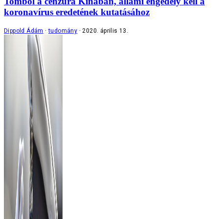
Tombol a cenzúra Kínában, állami engedély kell a
koronavírus eredetének kutatásához
Dippold Ádám
tudomány
2020. április 13.