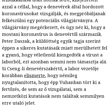
azzal a céllal, hogy a denevérek által hordozott
koronavírusokat vizsgálják, és megpróbáljanak
felkészülni egy potenciális világjárványra. A
világjárvány megérkezett, és úgy néz ki, hogy a
mostani koronavírus is denevértől származik.
Peter Daszak, a küldöttség egyik tagja szerint
éppen a sikeres kutatásaik miatt merülhetett fel
a gyanú, hogy véletlenül kiengedték a vírust a
laborból, ezt azonban semmi nem támasztja alá.
Si Cseng-li denevérszakértő, a labor vezetője
korábban
elismerte
, hogy némileg
nyugtalanította, hogy épp Vuhanban tört ki a
fertőzés, de sem az ő vizsgálatai, sem a
nemzetközi kutatások nem találtak semmilyen
erre utaló jelet.