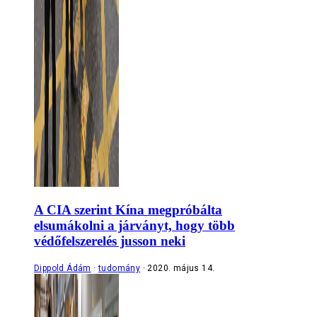
A CIA szerint Kína megpróbálta
elsumákolni a járványt, hogy több
védőfelszerelés jusson neki
Dippold Ádám
tudomány
2020. május 14.