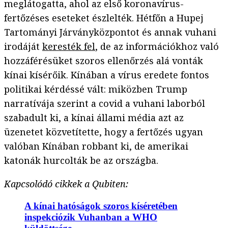
meglátogatta, ahol az első koronavírus-
fertőzéses eseteket észlelték. Hétfőn a Hupej
Tartományi Járványközpontot és annak vuhani
irodáját
keresték fel
, de az információkhoz való
hozzáférésüket szoros ellenőrzés alá vonták
kínai kísérőik. Kínában a vírus eredete fontos
politikai kérdéssé vált: miközben Trump
narratívája szerint a covid a vuhani laborból
szabadult ki, a kínai állami média azt az
üzenetet közvetítette, hogy a fertőzés ugyan
valóban Kínában robbant ki, de amerikai
katonák hurcolták be az országba.
Kapcsolódó cikkek a Qubiten:
A kínai hatóságok szoros kíséretében
inspekciózik Vuhanban a WHO