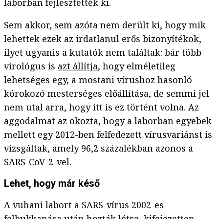
laborban fejlesztették ki.
Sem akkor, sem azóta nem derült ki, hogy mik
lehettek ezek az irdatlanul erős bizonyítékok,
ilyet ugyanis a kutatók nem találtak: bár több
virológus is
azt állítja
, hogy elméletileg
lehetséges egy, a mostani vírushoz hasonló
kórokozó mesterséges előállítása, de semmi jel
nem utal arra, hogy itt is ez történt volna. Az
aggodalmat az okozta, hogy a laborban egyebek
mellett egy 2012-ben felfedezett vírusvariánst is
vizsgáltak, amely 96,2 százalékban azonos a
SARS-CoV-2-vel.
Lehet, hogy már késő
A vuhani labort a SARS-vírus 2002-es
felbukkanása után hozták létre, kifejezetten