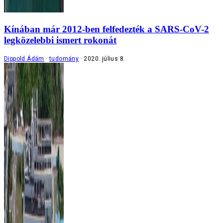
Kínában már 2012-ben felfedezték a SARS-CoV-2
legközelebbi ismert rokonát
Dippold Ádám
tudomány
2020. július 8.