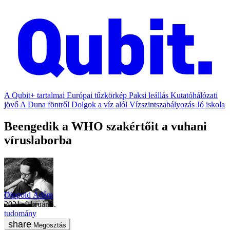
A Qubit+ tartalmai
Európai tűzkörkép
Paksi leállás
Kutatóhálózati
jövő
A Duna föntről
Dolgok a víz alól
Vízszintszabályozás
Jó iskola
Beengedik a WHO szakértőit a vuhani
víruslaborba
Dippold Ádám
2021. február 3.
tudomány
Megosztás