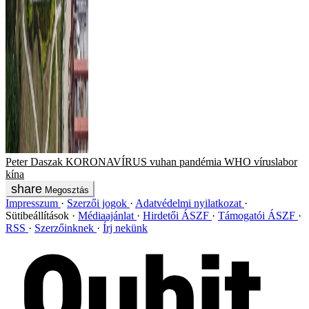
Peter Daszak
KORONAVÍRUS
vuhan
pandémia
WHO
víruslabor
kína
Megosztás
Impresszum
Szerzői jogok
Adatvédelmi nyilatkozat
Sütibeállítások
Médiaajánlat
Hirdetői ÁSZF
Támogatói ÁSZF
RSS
Szerzőinknek
Írj nekünk