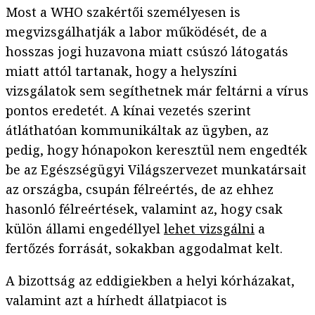
Most a WHO szakértői személyesen is
megvizsgálhatják a labor működését, de a
hosszas jogi huzavona miatt csúszó látogatás
miatt attól tartanak, hogy a helyszíni
vizsgálatok sem segíthetnek már feltárni a vírus
pontos eredetét. A kínai vezetés szerint
átláthatóan kommunikáltak az ügyben, az
pedig, hogy hónapokon keresztül nem engedték
be az Egészségügyi Világszervezet munkatársait
az országba, csupán félreértés, de az ehhez
hasonló félreértések, valamint az, hogy csak
külön állami engedéllyel
lehet vizsgálni
a
fertőzés forrását, sokakban aggodalmat kelt.
A bizottság az eddigiekben a helyi kórházakat,
valamint azt a hírhedt állatpiacot is