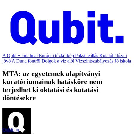
A Qubit+ tartalmai
Európai tűzkörkép
Paksi leállás
Kutatóhálózati
jövő
A Duna föntről
Dolgok a víz alól
Vízszintszabályozás
Jó iskola
MTA: az egyetemek alapítványi
kuratóriumainak hatásköre nem
terjedhet ki oktatási és kutatási
döntésekre
Qubit.hu