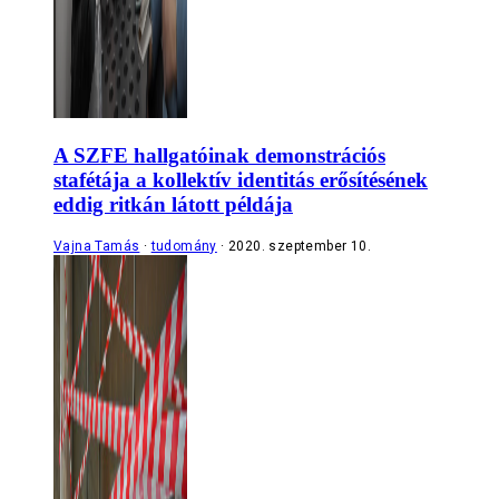
A SZFE hallgatóinak demonstrációs
stafétája a kollektív identitás erősítésének
eddig ritkán látott példája
Vajna Tamás
tudomány
2020. szeptember 10.