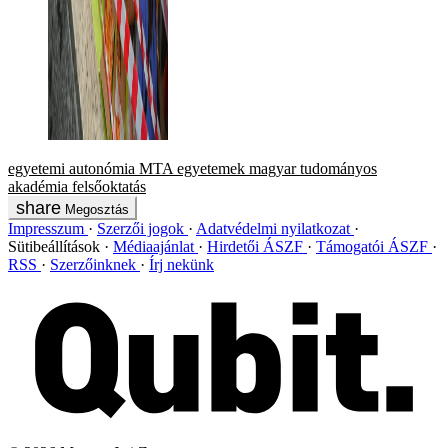
egyetemi autonómia
MTA
egyetemek
magyar tudományos
akadémia
felsőoktatás
Megosztás
Impresszum
Szerzői jogok
Adatvédelmi nyilatkozat
Sütibeállítások
Médiaajánlat
Hirdetői ÁSZF
Támogatói ÁSZF
RSS
Szerzőinknek
Írj nekünk