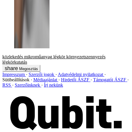
közlekedés
mikroműanyag
légkör
környezetszennyezés
légkörkutatás
Megosztás
Impresszum
Szerzői jogok
Adatvédelmi nyilatkozat
Sütibeállítások
Médiaajánlat
Hirdetői ÁSZF
Támogatói ÁSZF
RSS
Szerzőinknek
Írj nekünk