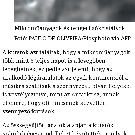
Mikroműanyagok és tengeri sókristályok
Fotó
:
PAULO DE OLIVEIRA/Biosphoto via AFP
A kutatók azt találták, hogy a mikroműanyagok
több mint 6 teljes napot is a levegőben
lebeghetnek, ez pedig azt jelenti, hogy az
uralkodó légáramlatok az egyik kontinensről a
másikra szállítsák a szennyezést, olyan helyeket
is veszélyeztetve, mint az Antarktisz, annak
ellenére, hogy ott nincsenek közvetlen
szennyező források.
Az összegyűjtött adatok alapján a kutatók
számítógépes modelleket készítettek, amelyek