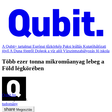
A Qubit+ tartalmai
Európai tűzkörkép
Paksi leállás
Kutatóhálózati
jövő
A Duna föntről
Dolgok a víz alól
Vízszintszabályozás
Jó iskola
Több ezer tonna mikroműanyag lebeg a
Föld légkörében
Qubit.hu
2021. április 20.
tudomány
Megosztás