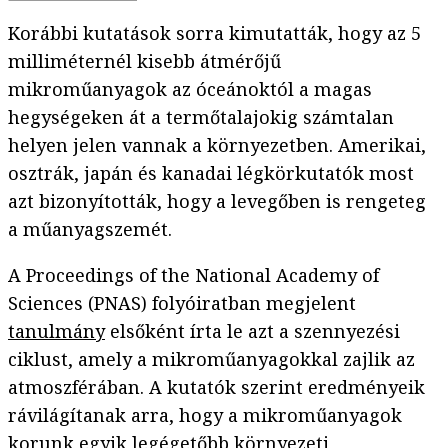
Korábbi kutatások sorra kimutatták, hogy az 5
milliméternél kisebb átmérőjű
mikroműanyagok az óceánoktól a magas
hegységeken át a termőtalajokig számtalan
helyen jelen vannak a környezetben. Amerikai,
osztrák, japán és kanadai légkörkutatók most
azt bizonyították, hogy a levegőben is rengeteg
a műanyagszemét.
A Proceedings of the National Academy of
Sciences (PNAS) folyóiratban megjelent
tanulmány
elsőként írta le azt a szennyezési
ciklust, amely a mikroműanyagokkal zajlik az
atmoszférában. A kutatók szerint eredményeik
rávilágítanak arra, hogy a mikroműanyagok
korunk egyik legégetőbb környezeti