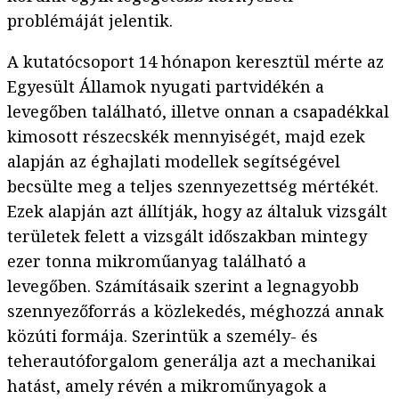
problémáját jelentik.
A kutatócsoport 14 hónapon keresztül mérte az
Egyesült Államok nyugati partvidékén a
levegőben található, illetve onnan a csapadékkal
kimosott részecskék mennyiségét, majd ezek
alapján az éghajlati modellek segítségével
becsülte meg a teljes szennyezettség mértékét.
Ezek alapján azt állítják, hogy az általuk vizsgált
területek felett a vizsgált időszakban mintegy
ezer tonna mikroműanyag található a
levegőben. Számításaik szerint a legnagyobb
szennyezőforrás a közlekedés, méghozzá annak
közúti formája. Szerintük a személy- és
teherautóforgalom generálja azt a mechanikai
hatást, amely révén a mikroműnyagok a