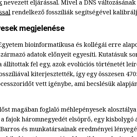
k
nevezett eljárással. Mivel a DNS változásának
ssal
rendelkező fosszíliák segítségével kalibrálj
yesek megjelenése
gyetem bioinformatikusa és kollégái erre alapo
 származó adatok előnyeit egyesíti. Kutatásuk s
 állítottak fel egy, azok evolúciós történetét leí
osszíliával kiterjesztették, így egy összesen 47
ocesszoridőt vett igénybe, ami becslésük alapjá
mlőst magában foglaló méhlepényesek alosztálya 
ak a fajok háromnegyedét elsöprő, egy kisbolygó 
is Barros és munkatársainak eredményei lényeg