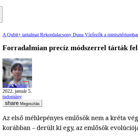
A Qubit+ tartalmai
Rekordalacsony Duna
Vízőrzők a minisztériumba
Forradalmian precíz módszerrel tárták fel
Tóth András
2022. január 5.
tudomány
Megosztás
Az első méhlepényes emlősök nem a kréta végi
korábban – derült ki egy, az emlősök evolúciój