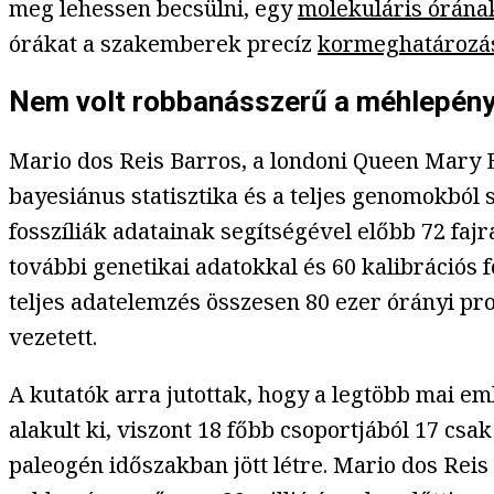
meg lehessen becsülni, egy
molekuláris órána
órákat a szakemberek precíz
kormeghatározá
Nem volt robbanásszerű a méhlepén
Mario dos Reis Barros, a londoni Queen Mary E
bayesiánus statisztika és a teljes genomokból
fosszíliák adatainak segítségével előbb 72 fajra
további genetikai adatokkal és 60 kalibrációs f
teljes adatelemzés összesen 80 ezer órányi pr
vezetett.
A kutatók arra jutottak, hogy a legtöbb mai e
alakult ki, viszont 18 főbb csoportjából 17 cs
paleogén időszakban jött létre. Mario dos Re