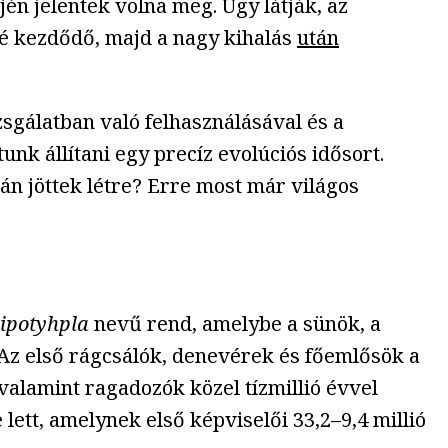
jén jelentek volna meg. Úgy látják, az
é kezdődő, majd a nagy kihalás
után
zsgálatban való felhasználásával és a
unk állítani egy precíz evolúciós idősort.
án jöttek létre? Erre most már világos
lipotyhpla
nevű rend, amelybe a sünök, a
i. Az első rágcsálók, denevérek és főemlősök a
 valamint ragadozók közel tízmillió évvel
ett, amelynek első képviselői 33,2–9,4 millió