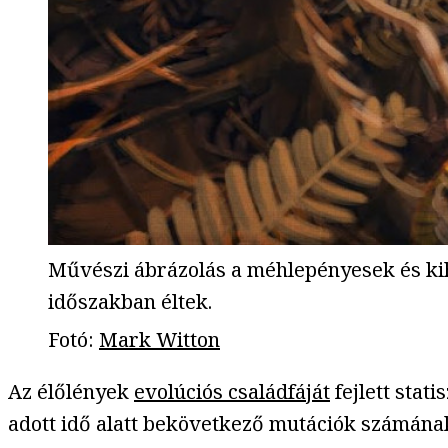
Művészi ábrázolás a méhlepényesek és kih
időszakban éltek.
Fotó
:
Mark Witton
Az élőlények
evolúciós családfáját
fejlett stat
adott idő alatt bekövetkező mutációk számának 