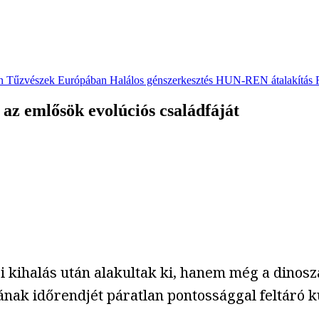
n
Tűzvészek Európában
Halálos génszerkesztés
HUN-REN átalakítás
 az emlősök evolúciós családfáját
 kihalás után alakultak ki, hanem még a dinosz
ának időrendjét páratlan pontossággal feltáró k