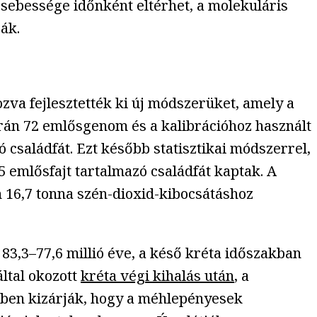
 sebessége időnként eltérhet, a molekuláris
ák.
zva fejlesztették ki új módszerüket, amely a
orán 72 emlősgenom és a kalibrációhoz használt
ró családfát. Ezt később statisztikai módszerrel,
05 emlősfajt tartalmazó családfát kaptak. A
n 16,7 tonna szén-dioxid-kibocsátáshoz
83,3–77,6 millió éve, a késő kréta időszakban
által okozott
kréta végi kihalás után
, a
ében kizárják, hogy a méhlepényesek