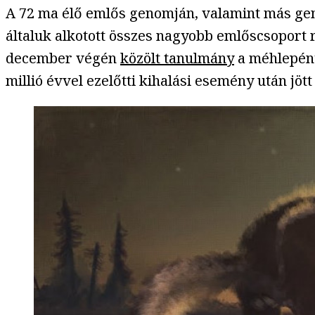
A 72 ma élő emlős genomján, valamint más gen
általuk alkotott összes nagyobb emlőscsoport 
december végén
közölt tanulmány
a méhlepény
millió évvel ezelőtti kihalási esemény után jött 