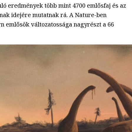
uló eredmények több mint 4700 emlősfaj és az
ának idejére mutatnak rá. A Nature-ben
rn emlősök változatossága nagyrészt a 66