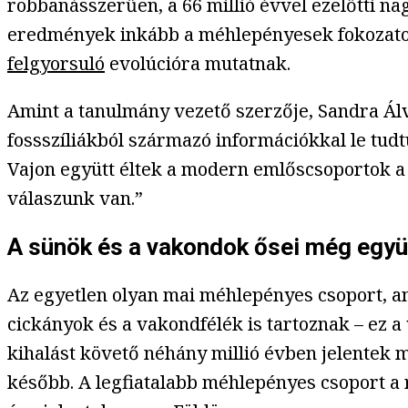
robbanásszerűen, a 66 millió évvel ezelőtti nag
eredmények inkább a méhlepényesek fokozatos 
felgyorsuló
evolúcióra mutatnak.
Amint a tanulmány vezető szerzője, Sandra Á
fossszíliákból származó információkkal le tudtu
Vajon együtt éltek a modern emlőscsoportok a 
válaszunk van.”
A sünök és a vakondok ősei még együt
Az egyetlen olyan mai méhlepényes csoport, ame
cickányok és a vakondfélék is tartoznak – ez a 
kihalást követő néhány millió évben jelentek 
később. A legfiatalabb méhlepényes csoport a r