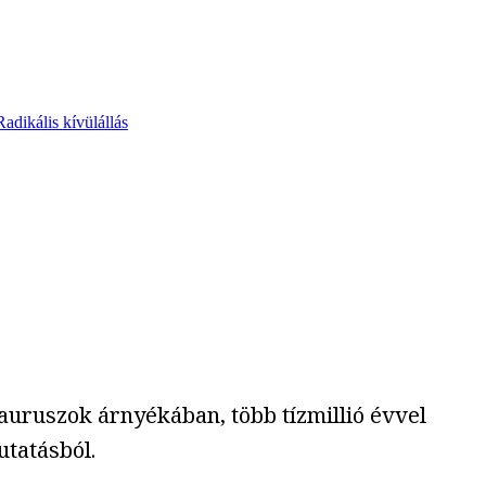
Radikális kívülállás
auruszok árnyékában, több tízmillió évvel
utatásból.