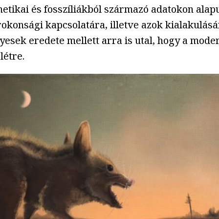
etikai és fosszíliákból származó adatokon alap
rokonsági kapcsolatára, illetve azok kialakulás
esek eredete mellett arra is utal, hogy a mode
létre.