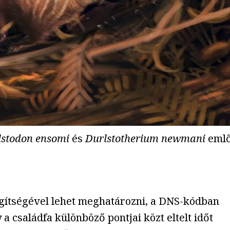
lstodon ensomi
és
Durlstotherium newmani
emlő
segítségével lehet meghatározni, a DNS-kódban
 családfa különböző pontjai közt eltelt időt