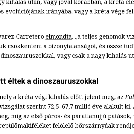
y kihalás után, vagy jóval korábban, a kréta ele
evolúciójának irányába, vagy a kréta vége fel
lvarez-Carretero
elmondta
, „a teljes genomok vi
k csökkenteni a bizonytalanságot, és össze tudt
dinoszauruszokkal, vagy csak a nagy kihalás ut
t éltek a dinoszauruszokkal
ly a kréta végi kihalás előtt jelent meg, az
Eu
vizsgálat szerint 72,5–67,7 millió éve alakult k
meg, míg az első
páros- és páratlanujjú patások,
epülőmakiféléket felölelő bőrszárnyúak rendje l