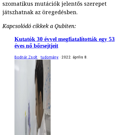
szomatikus mutációk jelentős szerepet
játszhatnak az öregedésben.
Kapcsolódó cikkek a Qubiten:
Kutatók 30 évvel megfiatalították egy 53
éves nő bőrsejtjeit
Bodnár Zsolt
tudomány
2022. április 8.