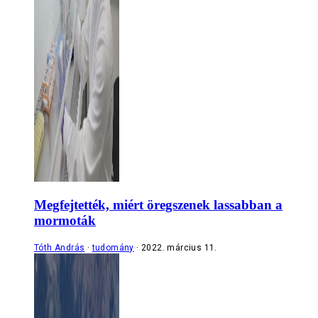
Megfejtették, miért öregszenek lassabban a
mormoták
Tóth András
tudomány
2022. március 11.