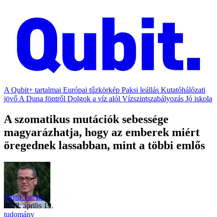
A Qubit+ tartalmai
Európai tűzkörkép
Paksi leállás
Kutatóhálózati
jövő
A Duna föntről
Dolgok a víz alól
Vízszintszabályozás
Jó iskola
A szomatikus mutációk sebessége
magyarázhatja, hogy az emberek miért
öregednek lassabban, mint a többi emlős
Vajna Tamás
2022. április 19.
tudomány