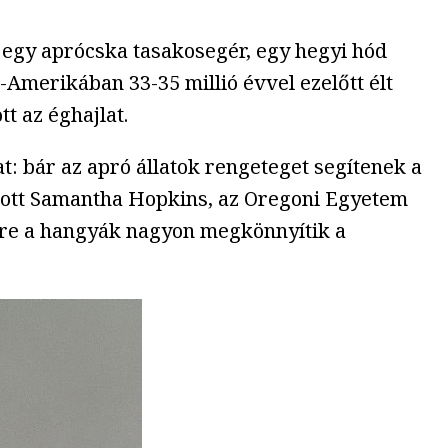
an egy aprócska tasakosegér, egy hegyi hód
Amerikában 33-35 millió évvel ezelőtt élt
t az éghajlat.
t: bár az apró állatok rengeteget segítenek a
utott Samantha Hopkins, az Oregoni Egyetem
nére a hangyák nagyon megkönnyítik a