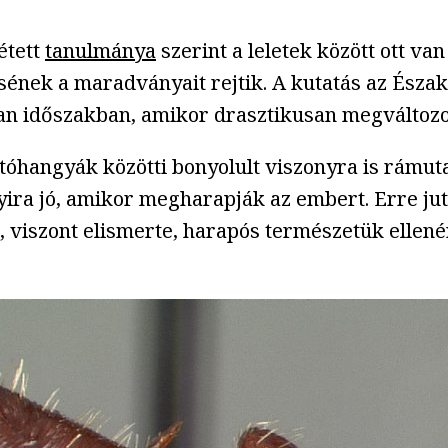
étett
tanulmánya
szerint a leletek között ott v
nek a maradványait rejtik. A kutatás az Észak-
yan időszakban, amikor drasztikusan megváltozot
óhangyák közötti bonyolult viszonyra is rámuta
nyira jó, amikor megharapják az embert. Erre j
an, viszont elismerte, harapós természetük elle