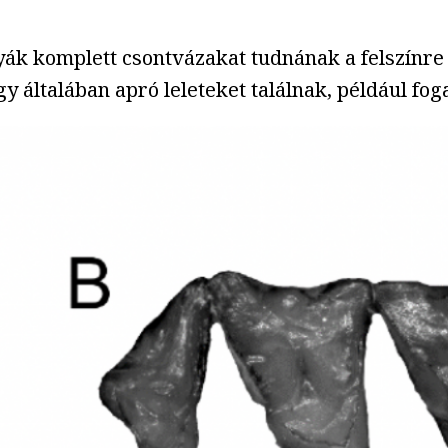
yák komplett csontvázakat tudnának a felszínre 
gy általában apró leleteket találnak, például fo