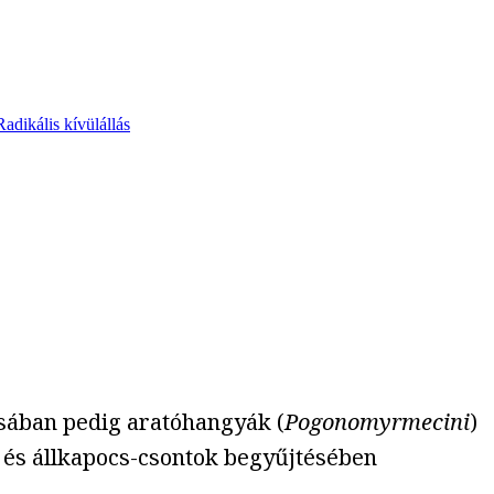
Radikális kívülállás
ásában pedig aratóhangyák (
Pogonomyrmecini
)
 és állkapocs-csontok begyűjtésében