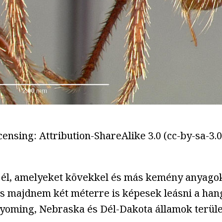
ensing: Attribution-ShareAlike 3.0 (cc-by-sa-3.0
an él, amelyeket kövekkel és más kemény anyago
és majdnem két méterre is képesek leásni a han
Wyoming, Nebraska és Dél-Dakota államok terüle