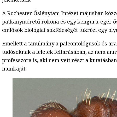
A Rochester Őslénytani Intézet májusban közz
patkányméretű rokona és egy kenguru-egér ősé
emlősök biológiai sokféleségét tükrözi egy ol
Emellett a tanulmány a paleontológusok és arat
tudósoknak a leletek feltárásában, az nem an
professzora is, aki nem vett részt a kutatásb
munkáját.