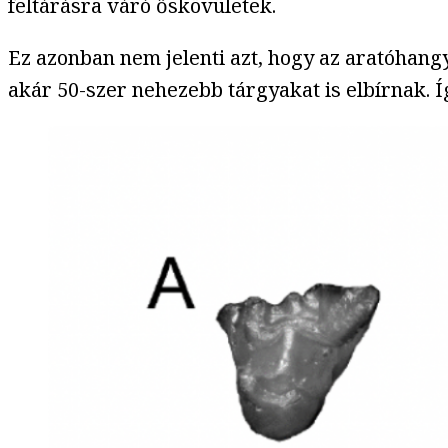
feltárásra váró őskövületek.
Ez azonban nem jelenti azt, hogy az aratóhang
akár 50-szer nehezebb tárgyakat is elbírnak. Í