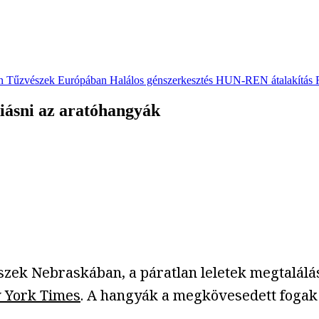
n
Tűzvészek Európában
Halálos génszerkesztés
HUN-REN átalakítás
kiásni az aratóhangyák
észek Nebraskában, a páratlan leletek megtalál
York Times
. A hangyák a megkövesedett fogak