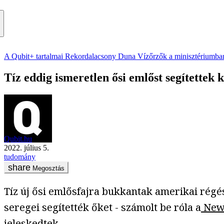
A Qubit+ tartalmai
Rekordalacsony Duna
Vízőrzők a minisztériumba
Tíz eddig ismeretlen ősi emlőst segítettek 
Qubit.hu
2022. július 5.
tudomány
Megosztás
Tíz új ősi emlősfajra bukkantak amerikai rég
seregei segítették őket - számolt be róla a
New 
jeleskedtek.