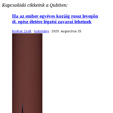
Kapcsolódó cikkeink a Qubiten:
Ha az ember egyéves koráig rossz levegőn
él, egész életére légzési zavarai lehetnek
Bodnár Zsolt
tudomány
2020. augusztus 25.