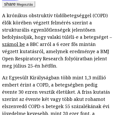
Megosztás
A krónikus obstruktív tüdőbetegséggel (COPD)
élők körében végzett felmérés szerint a
strukturális egyenlőtlenségek jelentősen
befolyásolják, hogy valaki túléli-e a betegséget –
számol be
a BBC arról a 6 ezer fős mintán
végzett kutatásról, amelynek eredménye a BMJ
Open Respiratory Research folyóiratban jelent
meg július 25-én hétfőn.
Az Egyesült Királyságban több mint 1,3 millió
embert érint a COPD, a betegségben pedig
évente 30 ezren vesztik életüket. A friss kutatás
szerint az évente két vagy több akut rohamot
elszenvedő COPD-s betegek 55 százalékának évi
jövedelme kevesebb, mint 20 ezer font, a