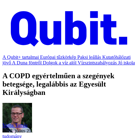
A Qubit+ tartalmai
Európai tűzkörkép
Paksi leállás
Kutatóhálózati
jövő
A Duna föntről
Dolgok a víz alól
Vízszintszabályozás
Jó iskola
A COPD egyértelműen a szegények
betegsége, legalábbis az Egyesült
Királyságban
Vajna Tamás
2022. július 25.
tudomány