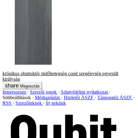
krónikus obstruktív tüdőbetegség
copd
szegénység
egyesült
királyság
Megosztás
Impresszum
Szerzői jogok
Adatvédelmi nyilatkozat
Sütibeállítások
Médiaajánlat
Hirdetői ÁSZF
Támogatói ÁSZF
RSS
Szerzőinknek
Írj nekünk