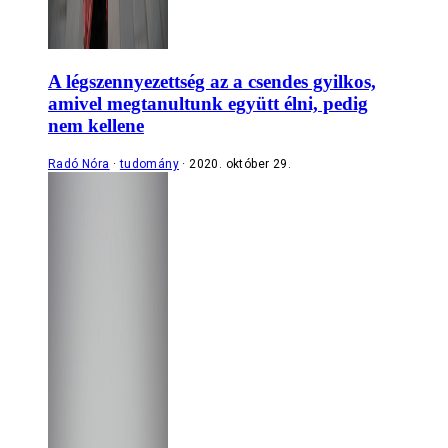
A légszennyezettség az a csendes gyilkos,
amivel megtanultunk együtt élni, pedig
nem kellene
Radó Nóra
tudomány
2020. október 29.