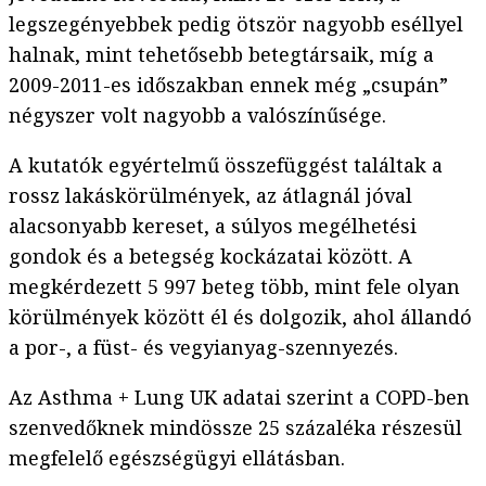
legszegényebbek pedig ötször nagyobb eséllyel
halnak, mint tehetősebb betegtársaik, míg a
2009-2011-es időszakban ennek még „csupán”
négyszer volt nagyobb a valószínűsége.
A kutatók egyértelmű összefüggést találtak a
rossz lakáskörülmények, az átlagnál jóval
alacsonyabb kereset, a súlyos megélhetési
gondok és a betegség kockázatai között. A
megkérdezett 5 997 beteg több, mint fele olyan
körülmények között él és dolgozik, ahol állandó
a por-, a füst- és vegyianyag-szennyezés.
Az Asthma + Lung UK adatai szerint a COPD-ben
szenvedőknek mindössze 25 százaléka részesül
megfelelő egészségügyi ellátásban.