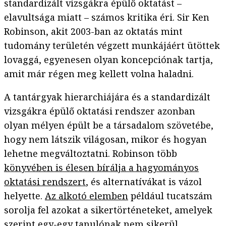
standardizált vizsgákra épülő oktatást –
elavultsága miatt – számos kritika éri. Sir Ken
Robinson, akit 2003-ban az oktatás mint
tudomány területén végzett munkájáért ütöttek
lovaggá, egyenesen olyan koncepciónak tartja,
amit már régen meg kellett volna haladni.
A tantárgyak hierarchiájára és a standardizált
vizsgákra épülő oktatási rendszer azonban
olyan mélyen épült be a társadalom szövetébe,
hogy nem látszik világosan, mikor és hogyan
lehetne megváltoztatni. Robinson több
könyvében is élesen bírálja a hagyományos
oktatási rendszert
, és alternatívákat is vázol
helyette.
Az alkotó elemben
például tucatszám
sorolja fel azokat a sikertörténeteket, amelyek
szerint egy-egy tanulónak nem sikerül