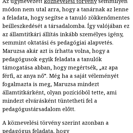
Az úgynevezett
köznevelési törvény
semmilyen
módon nem utal arra, hogy a tanárnak az lenne
a feladata, hogy segítse a tanuló zökkenőmentes
beilleszkedését a társadalomba. Így valójában ez
az államtitkári állítás inkább személyes igény,
semmint oktatási és pedagógiai alapvetés.
Maruzsa akár azt is írhatta volna, hogy a
pedagógusok egyik feladata a tanulók
támogatása abban, hogy megértsék, „az apa
férfi, az anya nő”. Még ha a saját véleményét
fogalmazta is meg, Maruzsa mindezt
államtitkárként, olyan pozícióból tette, ami
mindezt elvárásként tüntetheti fel a
pedagógustársadalom előtt.
A köznevelési törvény szerint azonban a
pedagógus feladata, hogy