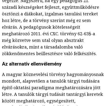
végezze. Nagyszerű, ha egy pedagógus 21.
századi készségeket fejleszt, együttműködésre
ösztönzi a diákokat, izgalmas tanulási tereket
hoz létre, de a törvény szerint még ez sem
elvárás. A pedagógusok kötelességeit
meghatározó 2011. évi CXC. törvény 62-63§-a
még közvetve sem utal olyan absztrakt
elvárásokra, mint a társadalomba való
zökkenőmentes beillesztésre való felkészítés.
Az alternatív ellenvélemény
A magyar köznevelési törvény hagyományosnak
mondott, alapvetően a tanulók tárgyi tudására
építő oktatási paradigma meghatározására jött
létre. A tanulók tárgyi tudását tantárgyi keretek
között meghatározó, egységesített,