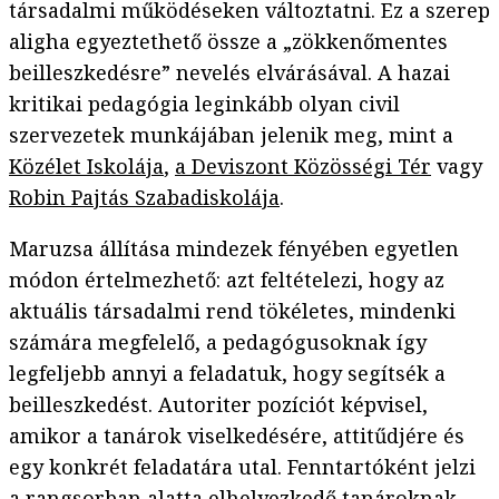
társadalmi működéseken változtatni. Ez a szerep
aligha egyeztethető össze a „zökkenőmentes
beilleszkedésre” nevelés elvárásával. A hazai
kritikai pedagógia leginkább olyan civil
szervezetek munkájában jelenik meg, mint a
Közélet Iskolája
,
a Deviszont Közösségi Tér
vagy
Robin Pajtás Szabadiskolája
.
Maruzsa állítása mindezek fényében egyetlen
módon értelmezhető: azt feltételezi, hogy az
aktuális társadalmi rend tökéletes, mindenki
számára megfelelő, a pedagógusoknak így
legfeljebb annyi a feladatuk, hogy segítsék a
beilleszkedést. Autoriter pozíciót képvisel,
amikor a tanárok viselkedésére, attitűdjére és
egy konkrét feladatára utal. Fenntartóként jelzi
a rangsorban alatta elhelyezkedő tanároknak,