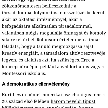
zökkenőmentesen beilleszkednie a
társadalomba, folyamatosan összetűzésbe kerül
akár az oktatási intézménnyel, akár a
befogadására alkalmatlan társadalommal,
valamiben mégis megtalálja önmagát és komoly
sikereket ért el. Robinsoni értelemben a tanár
feladata, hogy a tanuló megmozgassa saját
kreatív energiáit, a társadalom aktív résztvevője
legyen, és alakítsa azt, ha szükséges. Erre a
koncepcióra épül például a waldorfiánus vagy a
Montessori iskola is.
A demokratikus ellenvélemény
Kurt Lewin német-amerikai pszichológus már a
20. század első felében
három nevelői típust
különböztetett meg, annak alapján, hogy a