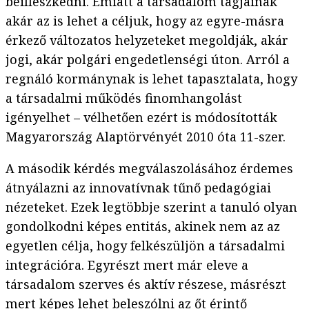
beilleszkedni. Emiatt a társadalom tagjainak
akár az is lehet a céljuk, hogy az egyre-másra
érkező változatos helyzeteket megoldják, akár
jogi, akár polgári engedetlenségi úton. Arról a
regnáló kormánynak is lehet tapasztalata, hogy
a társadalmi működés finomhangolást
igényelhet – vélhetően ezért is módosították
Magyarország Alaptörvényét 2010 óta 11-szer.
A második kérdés megválaszolásához érdemes
átnyálazni az innovatívnak tűnő pedagógiai
nézeteket. Ezek legtöbbje szerint a tanuló olyan
gondolkodni képes entitás, akinek nem az az
egyetlen célja, hogy felkészüljön a társadalmi
integrációra. Egyrészt mert már eleve a
társadalom szerves és aktív részese, másrészt
mert képes lehet beleszólni az őt érintő