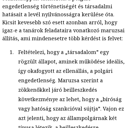
engedetlenség történetiségét és társadalmi
hatásait a levél nyilvánosságra kerülése óta.
Kicsit kevesebb szó esett azonban arról, hogy
igaz-e a tanárok feladataira vonatkozó maruzsai
állítás, ami mindenesetre több kérdést is felvet:
Feltételezi, hogy a „társadalom” egy
rögzült állapot, aminek működése ideális,
így okafogyott az ellenállás, a polgári
engedetlenség. Maruzsa szerint a
zökkenőkkel járó beilleszkedés
következménye az lehet, hogy a „bíróság
vagy hatóság szankcióval sújtja”. Vajon ez
azt jelenti, hogy az állampolgárnak két
típusa létezik, a beilleszkedésre