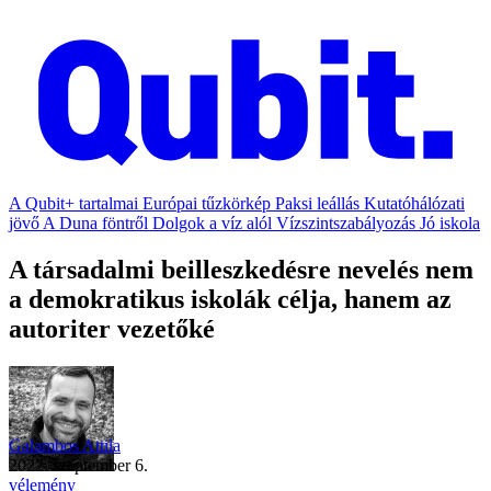
A Qubit+ tartalmai
Európai tűzkörkép
Paksi leállás
Kutatóhálózati
jövő
A Duna föntről
Dolgok a víz alól
Vízszintszabályozás
Jó iskola
A társadalmi beilleszkedésre nevelés nem
a demokratikus iskolák célja, hanem az
autoriter vezetőké
Galambos Attila
2022. szeptember 6.
vélemény