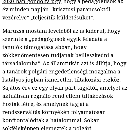
2020-ban gondolta úgy
, hogy a pedagógusok az
év minden napján „krisztusi parancsoktól
vezérelve” „teljesítik küldetésüket”.
Maruzsa mostani leveléből az is kiderül, hogy
szerinte a „pedagógusok egyik feladata a
tanulók támogatása abban, hogy
zökkenőmentesen tudjanak beilleszkedni a
társadalomba”. Az államtitkár azt is állítja, hogy
a tanárok polgári engedetlenségi mozgalma a
hatályos jogban ismeretlen tiltakozási eszköz.
Sajátos érv ez egy olyan párt tagjától, amelyet az
aktuálisan regnáló rend elleni tiltakozások
hoztak létre, és amelynek tagjai a
rendszerváltás környékén folyamatosan
konfrontálódtak a hatalommal. Sokan
sokféleképpen elemezték a polgári