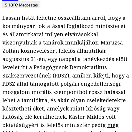
Megosztás
Lassan listát lehetne összeállítani arról, hogy a
kormánypárt oktatással foglalkozó miniszterei
és államtitkárai milyen elvárásokkal
viszonyulnak a tanárok munkájához. Maruzsa
Zoltán köznevelésért felelős államtitkár
augusztus 31-én, egy nappal a tanévkezdés előtt
levelet írt a Pedagógusok Demokratikus
Szakszervezetének (PDSZ), amiben kifejti, hogy a
PDSZ által támogatott polgári engedetlenségi
mozgalom morális szempontból rossz hatással
lehet a tanulókra, és akár olyan cselekedetekre
késztetheti őket, amelyek miatt bíróság vagy
hatóság elé kerülhetnek. Kásler Miklós volt
oktatásügyért is felelős miniszter pedig
még