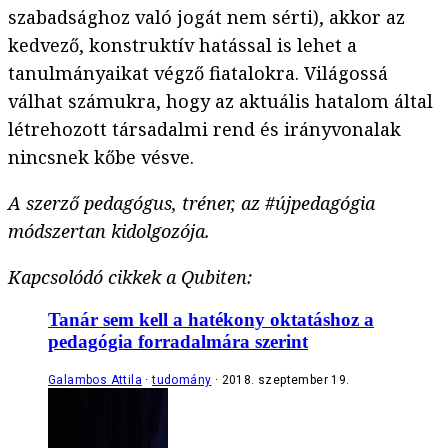
szabadsághoz való jogát nem sérti), akkor az
kedvező, konstruktív hatással is lehet a
tanulmányaikat végző fiatalokra. Világossá
válhat számukra, hogy az aktuális hatalom által
létrehozott társadalmi rend és irányvonalak
nincsnek kőbe vésve.
A szerző pedagógus, tréner, az #újpedagógia
módszertan kidolgozója.
Kapcsolódó cikkek a Qubiten:
Tanár sem kell a hatékony oktatáshoz a
pedagógia forradalmára szerint
Galambos Attila
tudomány
2018. szeptember 19.