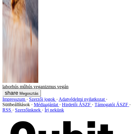
laborhús
műhús
veganizmus
vegán
Megosztás
Impresszum
Szerzői jogok
Adatvédelmi nyilatkozat
Sütibeállítások
Médiaajánlat
Hirdetői ÁSZF
Támogatói ÁSZF
RSS
Szerzőinknek
Írj nekünk