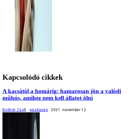
Kapcsolódó cikkek
A kacsától a homárig: hamarosan jön a valódi
műhús, amihez nem kell állatot ölni
Bodnár Zsolt
gazdaság
2021. november 12.