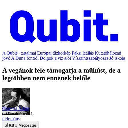
A Qubit+ tartalmai
Európai tűzkörkép
Paksi leállás
Kutatóhálózati
jövő
A Duna föntről
Dolgok a víz alól
Vízszintszabályozás
Jó iskola
A vegánok fele támogatja a műhúst, de a
legtöbben nem ennének belőle
Dippold Ádám
2022. október 11.
tudomány
Megosztás