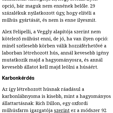
opció, bár maguk nem ennének belőle. 29
százalékuk nyilatkozott úgy, hogy elítéli a
műhús gyártását, és nem is enne ilyesmit.
Alex Felipelli, a Veggly alapítója szerint nem
kötelező műhúst enni, de jó, ha van ilyen opció:
minél szélesebb körben válik hozzáférhetővé a
laborban létrehozott hús, annál kevesebb igény
mutatkozik majd a hagyományosra, és annál
kevesebb állatot kell majd leölni a húsáért.
Karbonkérdés
Az így létrehozott húsnak ráadásul a
karbonlábnyoma is kisebb, mint a hagyományos
állattartásnak: Rich Dillon, egy oxfordi
műhúsfarm igazgatója
szerint
ez a módszer 92