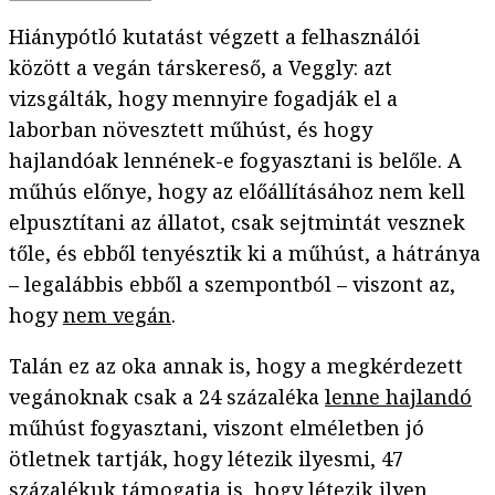
Hiánypótló kutatást végzett a felhasználói
között a vegán társkereső, a Veggly: azt
vizsgálták, hogy mennyire fogadják el a
laborban növesztett műhúst, és hogy
hajlandóak lennének-e fogyasztani is belőle. A
műhús előnye, hogy az előállításához nem kell
elpusztítani az állatot, csak sejtmintát vesznek
tőle, és ebből tenyésztik ki a műhúst, a hátránya
– legalábbis ebből a szempontból – viszont az,
hogy
nem vegán
.
Talán ez az oka annak is, hogy a megkérdezett
vegánoknak csak a 24 százaléka
lenne hajlandó
műhúst fogyasztani, viszont elméletben jó
ötletnek tartják, hogy létezik ilyesmi, 47
százalékuk támogatja is, hogy létezik ilyen