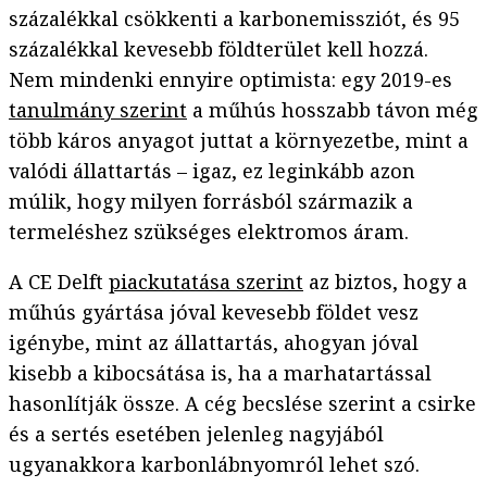
százalékkal csökkenti a karbonemissziót, és 95
százalékkal kevesebb földterület kell hozzá.
Nem mindenki ennyire optimista: egy 2019-es
tanulmány szerint
a műhús hosszabb távon még
több káros anyagot juttat a környezetbe, mint a
valódi állattartás – igaz, ez leginkább azon
múlik, hogy milyen forrásból származik a
termeléshez szükséges elektromos áram.
A CE Delft
piackutatása szerint
az biztos, hogy a
műhús gyártása jóval kevesebb földet vesz
igénybe, mint az állattartás, ahogyan jóval
kisebb a kibocsátása is, ha a marhatartással
hasonlítják össze. A cég becslése szerint a csirke
és a sertés esetében jelenleg nagyjából
ugyanakkora karbonlábnyomról lehet szó.