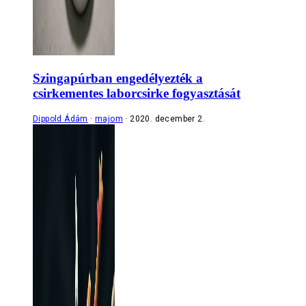
Szingapúrban engedélyezték a
csirkementes laborcsirke fogyasztását
Dippold Ádám
majom
2020. december 2.