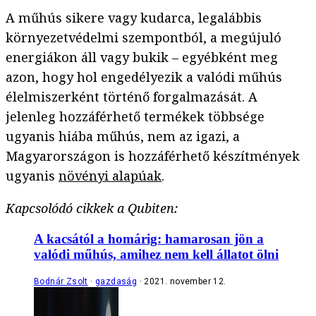
A műhús sikere vagy kudarca, legalábbis
környezetvédelmi szempontból, a megújuló
energiákon áll vagy bukik – egyébként meg
azon, hogy hol engedélyezik a valódi műhús
élelmiszerként történő forgalmazását. A
jelenleg hozzáférhető termékek többsége
ugyanis hiába műhús, nem az igazi, a
Magyarországon is hozzáférhető készítmények
ugyanis
növényi alapúak
.
Kapcsolódó cikkek a Qubiten:
A kacsától a homárig: hamarosan jön a
valódi műhús, amihez nem kell állatot ölni
Bodnár Zsolt
gazdaság
2021. november 12.