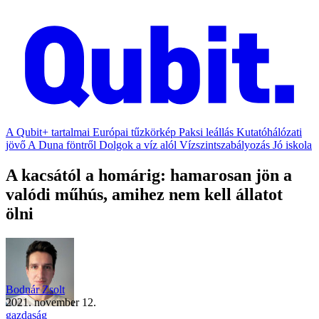
A Qubit+ tartalmai
Európai tűzkörkép
Paksi leállás
Kutatóhálózati
jövő
A Duna föntről
Dolgok a víz alól
Vízszintszabályozás
Jó iskola
A kacsától a homárig: hamarosan jön a
valódi műhús, amihez nem kell állatot
ölni
Bodnár Zsolt
2021. november 12.
gazdaság