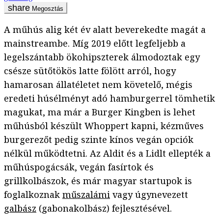
Megosztás
A műhús alig két év alatt beverekedte magát a
mainstreambe. Míg 2019 előtt legfeljebb a
legelszántabb ökohipszterek álmodoztak egy
csésze sütőtökös latte fölött arról, hogy
hamarosan állatéletet nem követelő, mégis
eredeti húsélményt adó hamburgerrel tömhetik
magukat, ma már a Burger Kingben is lehet
műhúsból készült Whoppert kapni, kézműves
burgerezőt pedig szinte kínos vegán opciók
nélkül működtetni. Az Aldit és a Lidlt ellepték a
műhúspogácsák, vegán fasírtok és
grillkolbászok, és már magyar startupok is
foglalkoznak
műszalámi
vagy úgynevezett
galbász
(gabonakolbász) fejlesztésével.