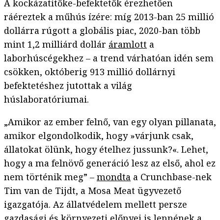
A kockázatitőke-befektetők érezhetően
ráéreztek a műhús ízére: míg 2013-ban 25 millió
dollárra rúgott a globális piac, 2020-ban több
mint 1,2 milliárd dollár
áramlott
a
laborhúscégekhez – a trend várhatóan idén sem
csökken, októberig 913 millió dollárnyi
befektetéshez jutottak a világ
húslaboratóriumai.
„Amikor az ember felnő, van egy olyan pillanata,
amikor elgondolkodik, hogy »várjunk csak,
állatokat ölünk, hogy ételhez jussunk?«. Lehet,
hogy a ma felnövő generáció lesz az első, ahol ez
nem történik meg” –
mondta
a Crunchbase-nek
Tim van de Tijdt, a Mosa Meat ügyvezető
igazgatója. Az állatvédelem mellett persze
gazdasági és környezeti előnyei is lennének a