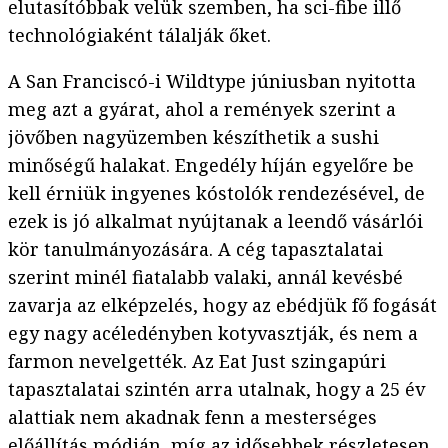
elutasítóbbak velük szemben, ha sci-fibe illő
technológiaként tálalják őket.
A San Franciscó-i Wildtype júniusban nyitotta
meg azt a gyárat, ahol a remények szerint a
jövőben nagyüzemben készíthetik a sushi
minőségű halakat. Engedély híján egyelőre be
kell érniük ingyenes kóstolók rendezésével, de
ezek is jó alkalmat nyújtanak a leendő vásárlói
kör tanulmányozására. A cég tapasztalatai
szerint minél fiatalabb valaki, annál kevésbé
zavarja az elképzelés, hogy az ebédjük fő fogását
egy nagy acéledényben kotyvasztják, és nem a
farmon nevelgették. Az Eat Just szingapúri
tapasztalatai szintén arra utalnak, hogy a 25 év
alattiak nem akadnak fenn a mesterséges
előállítás módján, míg az idősebbek részletesen