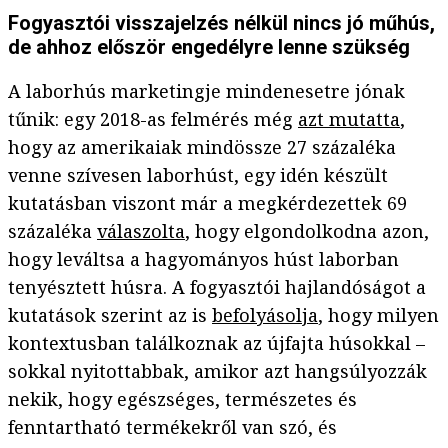
Fogyasztói visszajelzés nélkül nincs jó műhús,
de ahhoz először engedélyre lenne szükség
A laborhús marketingje mindenesetre jónak
tűnik: egy 2018-as felmérés még
azt mutatta
,
hogy az amerikaiak mindössze 27 százaléka
venne szívesen laborhúst, egy idén készült
kutatásban viszont már a megkérdezettek 69
százaléka
válaszolta
, hogy elgondolkodna azon,
hogy leváltsa a hagyományos húst laborban
tenyésztett húsra. A fogyasztói hajlandóságot a
kutatások szerint az is
befolyásolja
, hogy milyen
kontextusban találkoznak az újfajta húsokkal –
sokkal nyitottabbak, amikor azt hangsúlyozzák
nekik, hogy egészséges, természetes és
fenntartható termékekről van szó, és