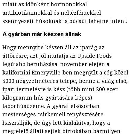
miatt az időnként hormonokkal,
antibiotikumokkal és nehézfémekkel
szennyezett húsoknak is búcsút lehetne inteni.
A gyárban már készen állnak
Hogy mennyire készen áll az iparág az
áttörésre, azt jól mutatja az Upside Foods
legújabb beruházása: november elején a
kaliforniai Emeryville-ben megnyílt a cég közel
5000 négyzetméteres telepe, benne a világ első,
ipari termelésre is kész (több mint 200 ezer
kilogramm hús gyártására képes)
laborhúsüzeme. A gyárat elsősorban
mesterséges csirkemell tenyésztésére
használják, de úgy lett kialakítva, hogy a
megfelelő állati sejtek birtokában bármilyen