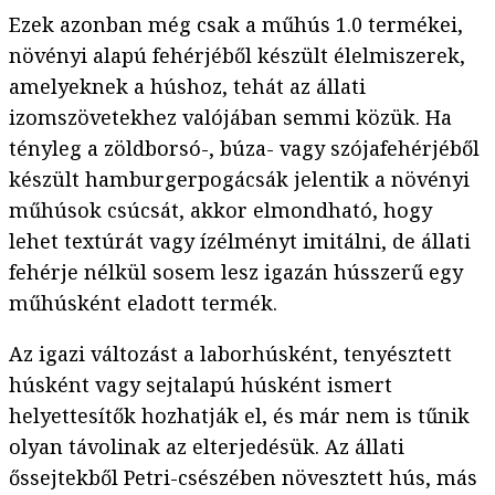
Ezek azonban még csak a műhús 1.0 termékei,
növényi alapú fehérjéből készült élelmiszerek,
amelyeknek a húshoz, tehát az állati
izomszövetekhez valójában semmi közük. Ha
tényleg a zöldborsó-, búza- vagy szójafehérjéből
készült hamburgerpogácsák jelentik a növényi
műhúsok csúcsát, akkor elmondható, hogy
lehet textúrát vagy ízélményt imitálni, de állati
fehérje nélkül sosem lesz igazán hússzerű egy
műhúsként eladott termék.
Az igazi változást a laborhúsként, tenyésztett
húsként vagy sejtalapú húsként ismert
helyettesítők hozhatják el, és már nem is tűnik
olyan távolinak az elterjedésük. Az állati
őssejtekből Petri-csészében növesztett hús, más