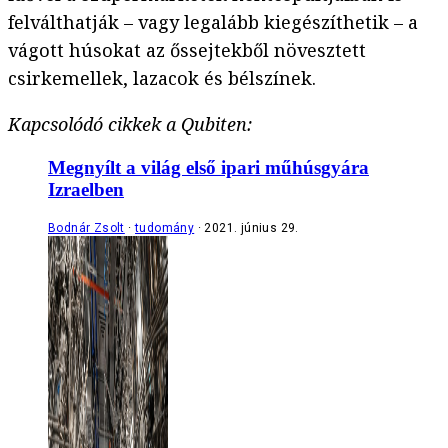
felválthatják – vagy legalább kiegészíthetik – a
vágott húsokat az őssejtekből növesztett
csirkemellek, lazacok és bélszínek.
Kapcsolódó cikkek a Qubiten:
Megnyílt a világ első ipari műhúsgyára
Izraelben
Bodnár Zsolt
tudomány
2021. június 29.