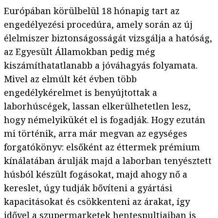
Európában körülbelül 18 hónapig tart az
engedélyezési procedúra, amely során az új
élelmiszer biztonságosságát vizsgálja a hatóság,
az Egyesült Államokban pedig még
kiszámíthatatlanabb a jóváhagyás folyamata.
Mivel az elmúlt két évben több
engedélykérelmet is benyújtottak a
laborhúscégek, lassan elkerülhetetlen lesz,
hogy némelyikükét el is fogadják. Hogy ezután
mi történik, arra már megvan az egységes
forgatókönyv: elsőként az éttermek prémium
kínálatában árulják majd a laborban tenyésztett
húsból készült fogásokat, majd ahogy nő a
kereslet, úgy tudják bővíteni a gyártási
kapacitásokat és csökkenteni az árakat, így
idővel a szupermarketek hentespultjaiban is