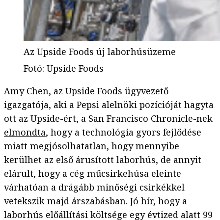
Az Upside Foods új laborhúsüzeme
Fotó
:
Upside Foods
Amy Chen, az Upside Foods ügyvezető
igazgatója, aki a Pepsi alelnöki pozícióját hagyta
ott az Upside-ért, a San Francisco Chronicle-nek
elmondta
, hogy a technológia gyors fejlődése
miatt megjósolhatatlan, hogy mennyibe
kerülhet az első árusított laborhús, de annyit
elárult, hogy a cég műcsirkehúsa eleinte
várhatóan a drágább minőségi csirkékkel
vetekszik majd árszabásban. Jó hír, hogy a
laborhús előállítási költsége egy évtized alatt 99