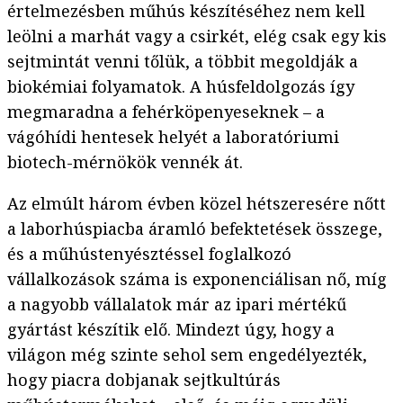
értelmezésben műhús készítéséhez nem kell
leölni a marhát vagy a csirkét, elég csak egy kis
sejtmintát venni tőlük, a többit megoldják a
biokémiai folyamatok. A húsfeldolgozás így
megmaradna a fehérköpenyeseknek – a
vágóhídi hentesek helyét a laboratóriumi
biotech-mérnökök vennék át.
Az elmúlt három évben közel hétszeresére nőtt
a laborhúspiacba áramló befektetések összege,
és a műhústenyésztéssel foglalkozó
vállalkozások száma is exponenciálisan nő, míg
a nagyobb vállalatok már az ipari mértékű
gyártást készítik elő. Mindezt úgy, hogy a
világon még szinte sehol sem engedélyezték,
hogy piacra dobjanak sejtkultúrás