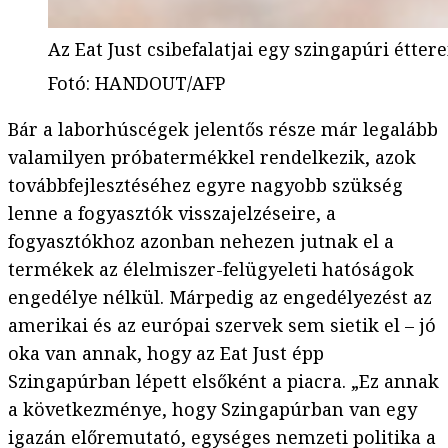
Az Eat Just csibefalatjai egy szingapúri étte
Fotó
:
HANDOUT/AFP
Bár a laborhúscégek jelentős része már legalább
valamilyen próbatermékkel rendelkezik, azok
továbbfejlesztéséhez egyre nagyobb szükség
lenne a fogyasztók visszajelzéseire, a
fogyasztókhoz azonban nehezen jutnak el a
termékek az élelmiszer-felügyeleti hatóságok
engedélye nélkül. Márpedig az engedélyezést az
amerikai és az európai szervek sem sietik el – jó
oka van annak, hogy az Eat Just épp
Szingapúrban lépett elsőként a piacra. „Ez annak
a következménye, hogy Szingapúrban van egy
igazán előremutató, egységes nemzeti politika a