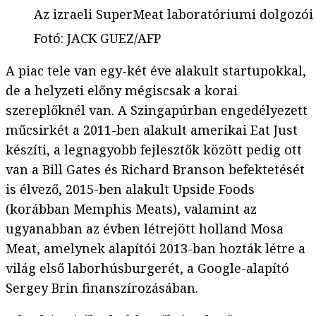
Az izraeli SuperMeat laboratóriumi dolgozói
Fotó
:
JACK GUEZ/AFP
A piac tele van egy-két éve alakult startupokkal,
de a helyzeti előny mégiscsak a korai
szereplőknél van. A Szingapúrban engedélyezett
műcsirkét a 2011-ben alakult amerikai Eat Just
készíti, a legnagyobb fejlesztők között pedig ott
van a Bill Gates és Richard Branson befektetését
is élvező, 2015-ben alakult Upside Foods
(korábban Memphis Meats), valamint az
ugyanabban az évben létrejött holland Mosa
Meat, amelynek alapítói 2013-ban hozták létre a
világ első laborhúsburgerét, a Google-alapító
Sergey Brin finanszírozásában.