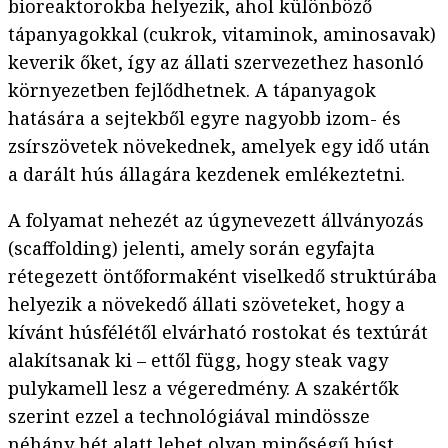
bioreaktorokba helyezik, ahol különböző
tápanyagokkal (cukrok, vitaminok, aminosavak)
keverik őket, így az állati szervezethez hasonló
környezetben fejlődhetnek. A tápanyagok
hatására a sejtekből egyre nagyobb izom- és
zsírszövetek növekednek, amelyek egy idő után
a darált hús állagára kezdenek emlékeztetni.
A folyamat nehezét az úgynevezett állványozás
(scaffolding) jelenti, amely során egyfajta
rétegezett öntőformaként viselkedő struktúrába
helyezik a növekedő állati szöveteket, hogy a
kívánt húsfélétől elvárható rostokat és textúrát
alakítsanak ki – ettől függ, hogy steak vagy
pulykamell lesz a végeredmény. A szakértők
szerint ezzel a technológiával mindössze
néhány hét alatt lehet olyan minőségű húst