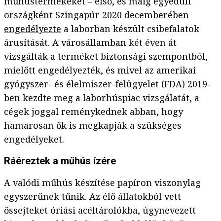
műhústermékeket – első, és máig egyedüli
országként Szingapúr 2020 decemberében
engedélyezte
a laborban készült csibefalatok
árusítását. A városállamban két éven át
vizsgálták a terméket biztonsági szempontból,
mielőtt engedélyezték, és mivel az amerikai
gyógyszer- és élelmiszer-felügyelet (FDA) 2019-
ben kezdte meg a laborhúspiac vizsgálatát, a
cégek joggal reménykednek abban, hogy
hamarosan ők is megkapják a szükséges
engedélyeket.
Ráéreztek a műhús ízére
A valódi műhús készítése papíron viszonylag
egyszerűnek tűnik. Az élő állatokból vett
őssejteket óriási acéltárolókba, úgynevezett