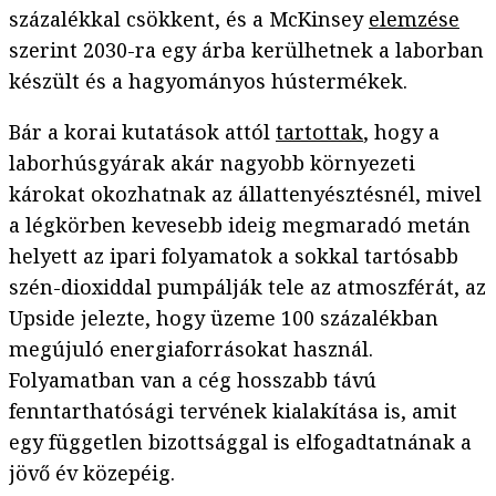
százalékkal csökkent, és a McKinsey
elemzése
szerint 2030-ra egy árba kerülhetnek a laborban
készült és a hagyományos hústermékek.
Bár a korai kutatások attól
tartottak
, hogy a
laborhúsgyárak akár nagyobb környezeti
károkat okozhatnak az állattenyésztésnél, mivel
a légkörben kevesebb ideig megmaradó metán
helyett az ipari folyamatok a sokkal tartósabb
szén-dioxiddal pumpálják tele az atmoszférát, az
Upside jelezte, hogy üzeme 100 százalékban
megújuló energiaforrásokat használ.
Folyamatban van a cég hosszabb távú
fenntarthatósági tervének kialakítása is, amit
egy független bizottsággal is elfogadtatnának a
jövő év közepéig.