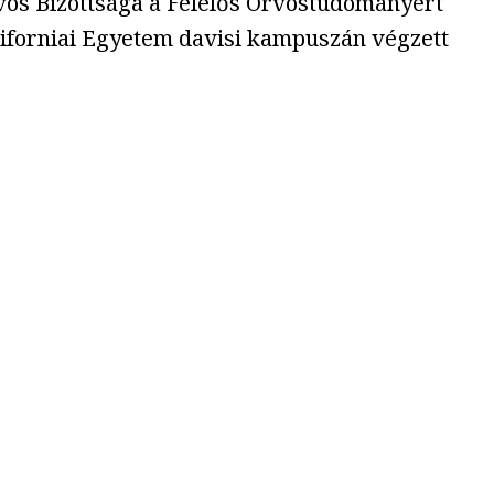
rvos Bizottsága a Felelős Orvostudományért
Kaliforniai Egyetem davisi kampuszán végzett