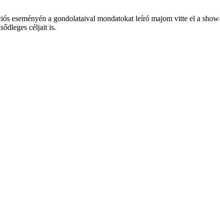
ós eseményén a gondolataival mondatokat leíró majom vitte el a show-t,
sődleges céljait is.