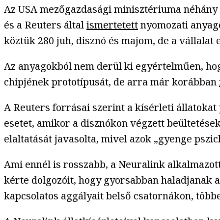
Az USA mezőgazdasági minisztériuma néhány hóna
és a Reuters által
ismertetett
nyomozati anyagok
köztük 280 juh, disznó és majom, de a vállalat 
Az anyagokból nem derül ki egyértelműen, hogy
chipjének prototípusát, de arra már korábban
A Reuters forrásai szerint a kísérleti állatoka
esetet, amikor a disznókon végzett beültetések
elaltatását javasolta, mivel azok „gyenge pszic
Ami ennél is rosszabb, a Neuralink alkalmazot
kérte dolgozóit, hogy gyorsabban haladjanak a 
kapcsolatos aggályait belső csatornákon, többe