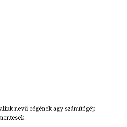
uralink nevű cégének agy-számítógép
őmentesek.