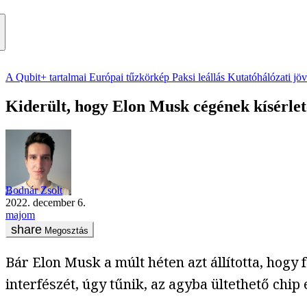
A Qubit+ tartalmai
Európai tűzkörkép
Paksi leállás
Kutatóhálózati jö
Kiderült, hogy Elon Musk cégének kísérletei
Bodnár Zsolt
2022. december 6.
majom
Megosztás
Bár Elon Musk a múlt héten azt állította, hog
interfészét, úgy tűnik, az agyba ültethető chi