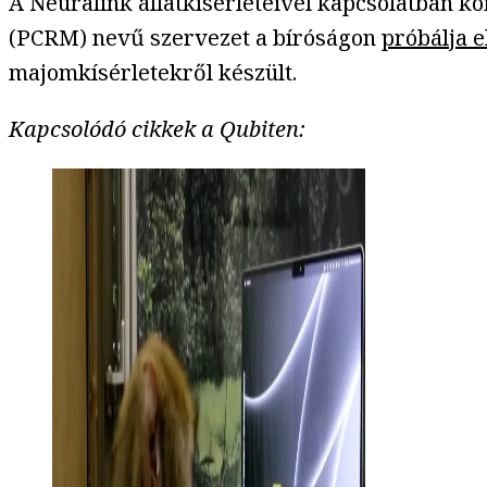
A Neuralink állatkísérleteivel kapcsolatban k
(PCRM) nevű szervezet a bíróságon
próbálja e
majomkísérletekről készült.
Kapcsolódó cikkek a Qubiten: