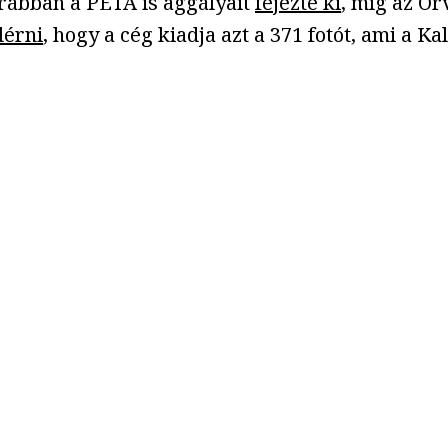
orábban a PETA is aggályait
fejezte ki
, míg az O
lérni
, hogy a cég kiadja azt a 371 fotót, ami a 