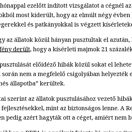
ppal ezelőtt indított vizsgálatot a cégnél az á
ból most kiderült, hogy az elmúlt négy évben kb
egerekkel és patkányokkal is végzett kísérleteke
 az állatok közül hányan pusztultak el azután,
fény derült
, hogy a kísérleti majmok 21 százalék
t pusztulását előidéző hibák közül sokat el lehet
 során nem a megfelelő csigolyában helyezték el 
hés állapotba” kerültek.
tai szerint az állatok pusztulásához vezető hib
fejlesztésekkel, mint az biztonságos lenne. A Re
n pedig azért hagyták ott a céget, amiért nem 