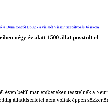
vő
A Duna föntről
Dolgok a víz alól
Vízszintszabályozás
Jó iskola
ben négy év alatt 1500 állat pusztult el
y fél éven belül már embereken tesztelnék a Ne
p eddig állatkísérletei nem voltak éppen zökken