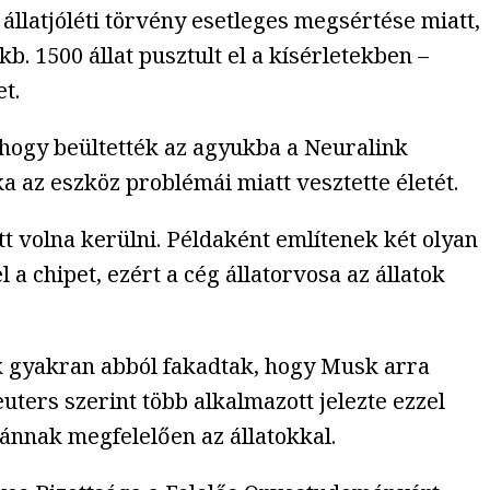
llatjóléti törvény esetleges megsértése miatt,
. 1500 állat pusztult el a kísérletekben –
t.
 hogy beültették az agyukba a Neuralink
a az eszköz problémái miatt vesztette életét.
ett volna kerülni. Példaként említenek két olyan
a chipet, ezért a cég állatorvosa az állatok
ák gyakran abból fakadtak, hogy Musk arra
uters szerint több alkalmazott jelezte ezzel
bánnak megfelelően az állatokkal.