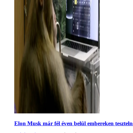
Elon Musk már fél éven belül embereken tesztelné