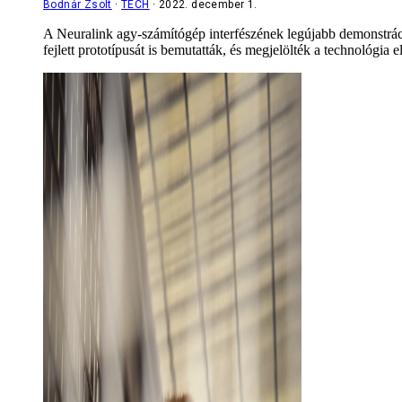
Bodnár Zsolt
TECH
2022. december 1.
A Neuralink agy-számítógép interfészének legújabb demonstráci
fejlett prototípusát is bemutatták, és megjelölték a technológia el