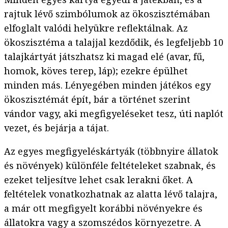
rajtuk lévő szimbólumok az ökoszisztémában
elfoglalt valódi helyükre reflektálnak. Az
ökoszisztéma a talajjal kezdődik, és legfeljebb 10
talajkártyát játszhatsz ki magad elé (avar, fű,
homok, köves terep, láp); ezekre épülhet
minden más. Lényegében minden játékos egy
ökoszisztémát épít, bár a történet szerint
vándor vagy, aki megfigyeléseket tesz, úti naplót
vezet, és bejárja a tájat.
Az egyes megfigyeléskártyák (többnyire állatok
és növények) különféle feltételeket szabnak, és
ezeket teljesítve lehet csak lerakni őket. A
feltételek vonatkozhatnak az alatta lévő talajra,
a már ott megfigyelt korábbi növényekre és
állatokra vagy a szomszédos környezetre. A