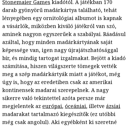
Stonemaier Games
kiadótól. A játékban 170
darab gyönyörű madárkártya található, tehát
lényegében egy ornitológiai albumot is kapnak
a vásárlók, miközben kiváló játékról van szó,
aminek nagyon egyszerűek a szabályai. Ráadásul
azáltal, hogy minden madárkártyának saját
képessége van, igen nagy újrajátszhatósággal
bír, és mindig tartogat izgalmakat. Bejött a kiadó
számítása, hiszen világszerte tömegek vették
meg a szép madárkártyák miatt a játékot, még
úgy is, hogy az eredetiben csak az amerikai
kontinensek madarai szerepelnek. A nagy
sikerre való tekintettel azóta persze már
megjelentek az
európai
,
óceániai
, illetve
ázsiai
madarakat tartalmazó kiegészítők (ez utóbbi
még csak angolul). Aki egyébként ki szeretné