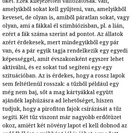
őket. Ezek kifejezetten változatosak: van,
amelyikből sokat kell gyűjteni, van, amelyikből
keveset, de olyan is, amiből páratlan sokat, vagy
olyan, ami a fákkal él szimbiózisban, pl. a lián,
ezért a fák száma szerint ad pontot. Az állatok
azért érdekesek, mert mindegyikből egy pár
van, és a pár egyik tagja rendelkezik egy egyedi
képességgel, amit évszakonként egyszer lehet
aktiválni, és ez sokat tud segíteni egy-egy
szituációban. Az is érdekes, hogy a rossz lapok
sem feltétlenül rosszak: a tűzből például egy
még nem baj, sőt a mag kártyákkal együtt
ajándék laphúzásra ad lehetőséget, hiszen
tudjuk, hogy a pirofiton fajok csírázását a tűz
segíti. Két tűz viszont már nagyobb erdőtüzet
okoz, amiért két növény lapot el kell dobnod az