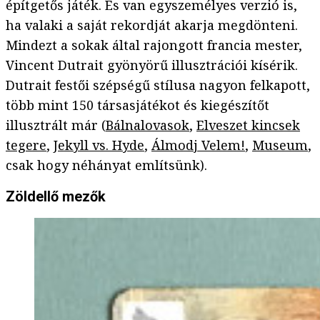
építgetős játék. És van egyszemélyes verzió is,
ha valaki a saját rekordját akarja megdönteni.
Mindezt a sokak által rajongott francia mester,
Vincent Dutrait gyönyörű illusztrációi kísérik.
Dutrait festői szépségű stílusa nagyon felkapott,
több mint 150 társasjátékot és kiegészítőt
illusztrált már (
Bálnalovasok
,
Elveszet kincsek
tegere
,
Jekyll vs. Hyde
,
Álmodj Velem!
,
Museum
,
csak hogy néhányat említsünk).
Zöldellő mezők