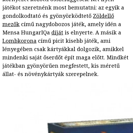
játékot szeretnénk most bemutatni: az egyik a
gondolkodtató és gyönyörködtető
Zöldellő
mezők
című nagydobozos játék, amely idén a
Mensa HungarIQa
díját
is elnyerte. A másik a
Lombkorona
című picit kisebb játék, ami
lényegében csak kártyákkal dolgozik, amikkel
mindenki saját őserdőt épít maga előtt. Mindkét
játékban gyönyörűen megfestett, kis méretű
állat- és növénykártyák szerepelnek.