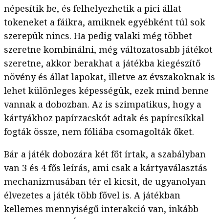
népesítik be, és felhelyezhetik a pici állat
tokeneket a fáikra, amiknek egyébként túl sok
szerepük nincs. Ha pedig valaki még többet
szeretne kombinálni, még változatosabb játékot
szeretne, akkor berakhat a játékba kiegészítő
növény és állat lapokat, illetve az évszakoknak is
lehet különleges képességük, ezek mind benne
vannak a dobozban. Az is szimpatikus, hogy a
kártyákhoz papírzacskót adtak és papírcsíkkal
fogták össze, nem fóliába csomagolták őket.
Bár a játék dobozára két főt írtak, a szabályban
van 3 és 4 fős leírás, ami csak a kártyaválasztás
mechanizmusában tér el kicsit, de ugyanolyan
élvezetes a játék több fővel is. A játékban
kellemes mennyiségű interakció van, inkább