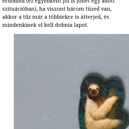
erdődből (ez egyébként jól is jöhet egy adott
szituációban), ha viszont három tüzed van,
akkor a tűz már a többiekre is átterjed, és
mindenkinek el kell dobnia lapot.