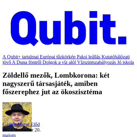
A Qubit+ tartalmai
Európai tűzkörkép
Paksi leállás
Kutatóhálózati
jövő
A Duna föntről
Dolgok a víz alól
Vízszintszabályozás
Jó iskola
Zöldellő mezők, Lombkorona: két
nagyszerű társasjáték, amiben
főszerephez jut az ökoszisztéma
Gáspár Merse Előd
2022. december 20.
majom