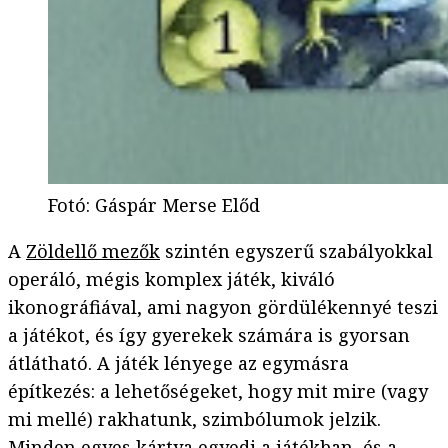
Fotó
:
Gáspár Merse Előd
A
Zöldellő mezők
szintén egyszerű szabályokkal
operáló, mégis komplex játék, kiváló
ikonográfiával, ami nagyon gördülékennyé teszi
a játékot, és így gyerekek számára is gyorsan
átlátható. A játék lényege az egymásra
építkezés: a lehetőségeket, hogy mit mire (vagy
mi mellé) rakhatunk, szimbólumok jelzik.
Minden egyes kártya egyedi a játékban, és a