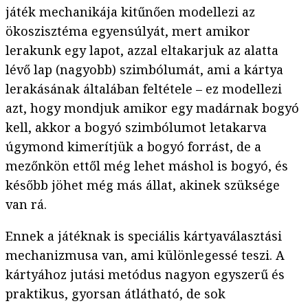
játék mechanikája kitűnően modellezi az
ökoszisztéma egyensúlyát, mert amikor
lerakunk egy lapot, azzal eltakarjuk az alatta
lévő lap (nagyobb) szimbólumát, ami a kártya
lerakásának általában feltétele – ez modellezi
azt, hogy mondjuk amikor egy madárnak bogyó
kell, akkor a bogyó szimbólumot letakarva
úgymond kimerítjük a bogyó forrást, de a
mezőnkön ettől még lehet máshol is bogyó, és
később jöhet még más állat, akinek szüksége
van rá.
Ennek a játéknak is speciális kártyaválasztási
mechanizmusa van, ami különlegessé teszi. A
kártyához jutási metódus nagyon egyszerű és
praktikus, gyorsan átlátható, de sok