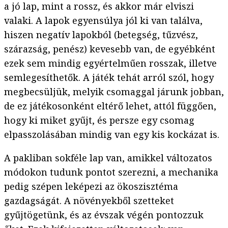
a jó lap, mint a rossz, és akkor már elviszi
valaki. A lapok egyensúlya jól ki van találva,
hiszen negatív lapokból (betegség, tűzvész,
szárazság, penész) kevesebb van, de egyébként
ezek sem mindig egyértelműen rosszak, illetve
semlegesíthetők. A játék tehát arról szól, hogy
megbecsüljük, melyik csomaggal járunk jobban,
de ez játékosonként eltérő lehet, attól függően,
hogy ki miket gyűjt, és persze egy csomag
elpasszolásában mindig van egy kis kockázat is.
A pakliban sokféle lap van, amikkel változatos
módokon tudunk pontot szerezni, a mechanika
pedig szépen leképezi az ökoszisztéma
gazdagságát. A növényekből szetteket
gyűjtögetünk, és az évszak végén pontozzuk