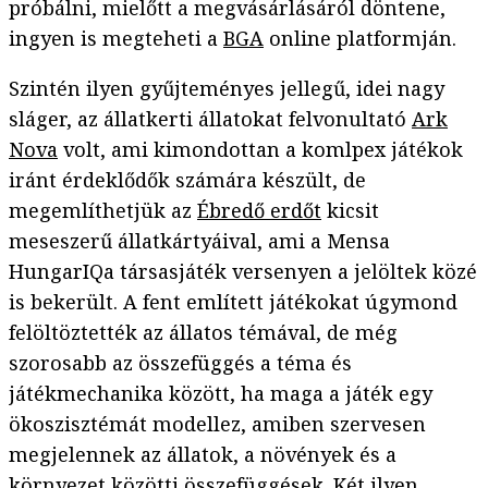
próbálni, mielőtt a megvásárlásáról döntene,
ingyen is megteheti a
BGA
online platformján.
Szintén ilyen gyűjteményes jellegű, idei nagy
sláger, az állatkerti állatokat felvonultató
Ark
Nova
volt, ami kimondottan a komlpex játékok
iránt érdeklődők számára készült, de
megemlíthetjük az
Ébredő erdőt
kicsit
meseszerű állatkártyáival, ami a Mensa
HungarIQa társasjáték versenyen a jelöltek közé
is bekerült. A fent említett játékokat úgymond
felöltöztették az állatos témával, de még
szorosabb az összefüggés a téma és
játékmechanika között, ha maga a játék egy
ökoszisztémát modellez, amiben szervesen
megjelennek az állatok, a növények és a
környezet közötti összefüggések. Két ilyen