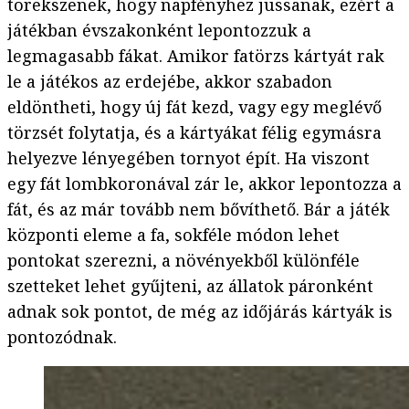
törekszenek, hogy napfényhez jussanak, ezért a
játékban évszakonként lepontozzuk a
legmagasabb fákat. Amikor fatörzs kártyát rak
le a játékos az erdejébe, akkor szabadon
eldöntheti, hogy új fát kezd, vagy egy meglévő
törzsét folytatja, és a kártyákat félig egymásra
helyezve lényegében tornyot épít. Ha viszont
egy fát lombkoronával zár le, akkor lepontozza a
fát, és az már tovább nem bővíthető. Bár a játék
központi eleme a fa, sokféle módon lehet
pontokat szerezni, a növényekből különféle
szetteket lehet gyűjteni, az állatok páronként
adnak sok pontot, de még az időjárás kártyák is
pontozódnak.