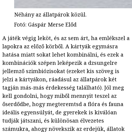
Néhány az állatpárok közül.
Fotó
:
Gáspár Merse Előd
A játék végig leköt, és az sem árt, ha emlékszel a
lapokra az előző körből. A kártyák egymásra
hatása miatt sokat lehet kombinálni, és ezek a
kombinációk szépen leképezik a dzsungelre
jellemző szimbiózisokat (ezeket kis szöveg is
jelzi a kártyákon, ráadásul az állatpárok két
tagján más-más érdekesség található). Jól meg
kell gondolni, hogy miből mennyit teszel az
őserdődbe, hogy megteremtsd a flóra és fauna
ideális egyensúlyát, de gyerekek is kiválóan
tudják játszani, és különösan élvezetes
számukra, ahogy növekszik az erdejük, állatok