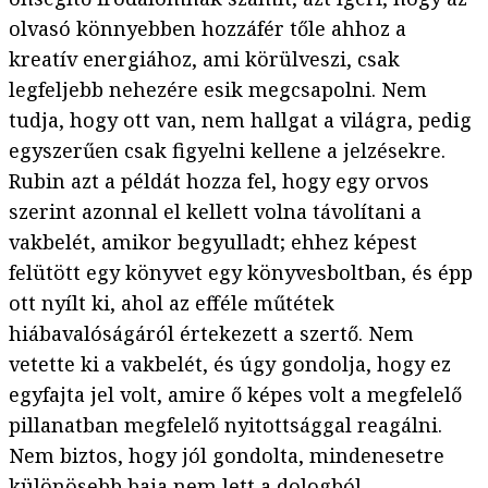
olvasó könnyebben hozzáfér tőle ahhoz a
kreatív energiához, ami körülveszi, csak
legfeljebb nehezére esik megcsapolni. Nem
tudja, hogy ott van, nem hallgat a világra, pedig
egyszerűen csak figyelni kellene a jelzésekre.
Rubin azt a példát hozza fel, hogy egy orvos
szerint azonnal el kellett volna távolítani a
vakbelét, amikor begyulladt; ehhez képest
felütött egy könyvet egy könyvesboltban, és épp
ott nyílt ki, ahol az efféle műtétek
hiábavalóságáról értekezett a szertő. Nem
vetette ki a vakbelét, és úgy gondolja, hogy ez
egyfajta jel volt, amire ő képes volt a megfelelő
pillanatban megfelelő nyitottsággal reagálni.
Nem biztos, hogy jól gondolta, mindenesetre
különösebb baja nem lett a dologból –