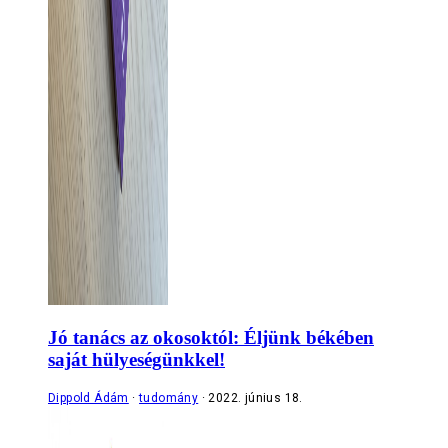
Jó tanács az okosoktól: Éljünk békében
saját hülyeségünkkel!
Dippold Ádám
tudomány
2022. június 18.