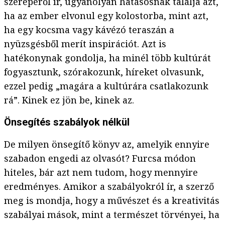
szerepéről ír, ugyanolyan hatásosnak találja azt,
ha az ember elvonul egy kolostorba, mint azt,
ha egy kocsma vagy kávézó teraszán a
nyüzsgésből merít inspirációt. Azt is
hatékonynak gondolja, ha minél több kultúrát
fogyasztunk, szórakozunk, híreket olvasunk,
ezzel pedig „magára a kultúrára csatlakozunk
rá”. Kinek ez jön be, kinek az.
Önsegítés szabályok nélkül
De milyen önsegítő könyv az, amelyik ennyire
szabadon engedi az olvasót? Furcsa módon
hiteles, bár azt nem tudom, hogy mennyire
eredményes. Amikor a szabályokról ír, a szerző
meg is mondja, hogy a művészet és a kreativitás
szabályai mások, mint a természet törvényei, ha