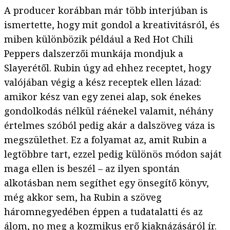
A producer korábban már több interjúban is
ismertette, hogy mit gondol a kreativitásról, és
miben különbözik például a Red Hot Chili
Peppers dalszerzői munkája mondjuk a
Slayerétől. Rubin úgy ad ehhez receptet, hogy
valójában végig a kész receptek ellen lázad:
amikor kész van egy zenei alap, sok énekes
gondolkodás nélkül ráénekel valamit, néhány
értelmes szóból pedig akár a dalszöveg váza is
megszülethet. Ez a folyamat az, amit Rubin a
legtöbbre tart, ezzel pedig különös módon saját
maga ellen is beszél – az ilyen spontán
alkotásban nem segíthet egy önsegítő könyv,
még akkor sem, ha Rubin a szöveg
háromnegyedében éppen a tudatalatti és az
álom, no meg a kozmikus erő kiaknázásáról ír.