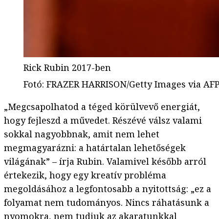
Rick Rubin 2017-ben
Fotó
:
FRAZER HARRISON/Getty Images via AF
„Megcsapolhatod a téged körülvevő energiát,
hogy fejleszd a művedet. Részévé válsz valami
sokkal nagyobbnak, amit nem lehet
megmagyarázni: a határtalan lehetőségek
világának” – írja Rubin. Valamivel később arról
értekezik, hogy egy kreatív probléma
megoldásához a legfontosabb a nyitottság: „ez a
folyamat nem tudományos. Nincs ráhatásunk a
nyomokra, nem tudjuk az akaratunkkal