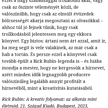
ezzel a nagy szabadsággal trollkodni akar, vagy
csak az őszinte véleményét közli, de
valószínűbb, hogy csak az elmúlt évtizedek
bölcsességét akarja megosztani az olvasókkal –
ahhoz túl jó fejnek tűnik, hogy csak
trollkodásból jelentessen meg egy ekkora
könyvet. Egy biztos: ártani nem árt azzal, amit ír,
ha meg segít is vele valakinek, az már csak a
hab a tortán. És persze ezzel a könyvvel csak
tovább épült a Rick Rubin-legenda is – és hiába
mondja a mester, hogy ne kergessük a hírnevet,
azért minden idők legnagyobb producere
valószínűleg legalább annyit profitált a
hírnevéből, mint a kreativitás kutatásából.
Rick Rubin: A kreatív folyamat: az alkotás mint
életmód. 21. Század Kiadó, Budapest, 2023,