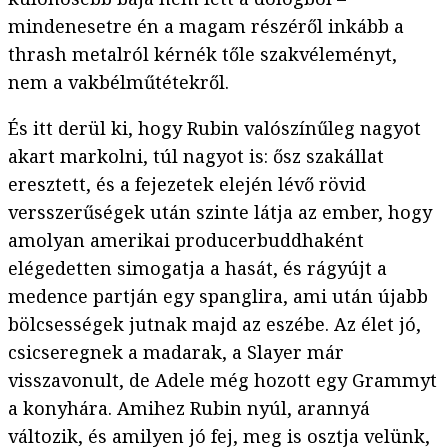
mindenesetre én a magam részéről inkább a
thrash metalról kérnék tőle szakvéleményt,
nem a vakbélműtétekről.
És itt derül ki, hogy Rubin valószínűleg nagyot
akart markolni, túl nagyot is: ősz szakállat
eresztett, és a fejezetek elején lévő rövid
versszerűségek után szinte látja az ember, hogy
amolyan amerikai producerbuddhaként
elégedetten simogatja a hasát, és rágyújt a
medence partján egy spanglira, ami után újabb
bölcsességek jutnak majd az eszébe. Az élet jó,
csicseregnek a madarak, a Slayer már
visszavonult, de Adele még hozott egy Grammyt
a konyhára. Amihez Rubin nyúl, arannyá
változik, és amilyen jó fej, meg is osztja velünk,