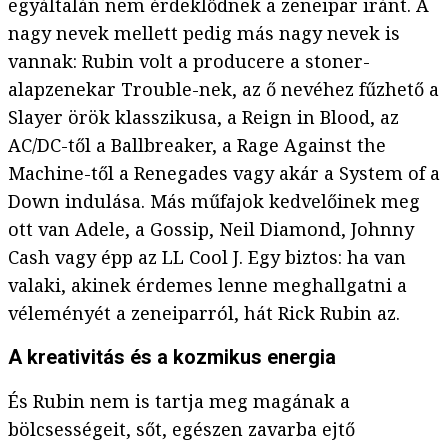
egyáltalán nem érdeklődnek a zeneipar iránt. A
nagy nevek mellett pedig más nagy nevek is
vannak: Rubin volt a producere a stoner-
alapzenekar Trouble-nek, az ő nevéhez fűzhető a
Slayer örök klasszikusa, a Reign in Blood, az
AC/DC-től a Ballbreaker, a Rage Against the
Machine-től a Renegades vagy akár a System of a
Down indulása. Más műfajok kedvelőinek meg
ott van Adele, a Gossip, Neil Diamond, Johnny
Cash vagy épp az LL Cool J. Egy biztos: ha van
valaki, akinek érdemes lenne meghallgatni a
véleményét a zeneiparról, hát Rick Rubin az.
A kreativitás és a kozmikus energia
És Rubin nem is tartja meg magának a
bölcsességeit, sőt, egészen zavarba ejtő