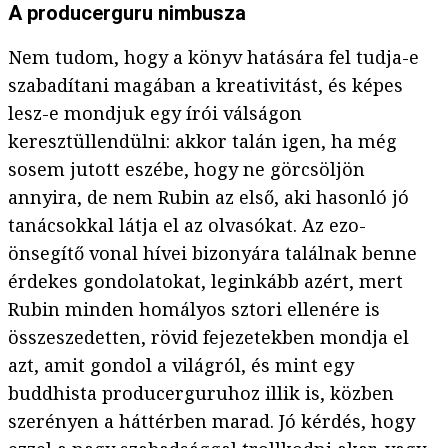
A producerguru nimbusza
Nem tudom, hogy a könyv hatására fel tudja-e
szabadítani magában a kreativitást, és képes
lesz-e mondjuk egy írói válságon
keresztüllendülni: akkor talán igen, ha még
sosem jutott eszébe, hogy ne görcsöljön
annyira, de nem Rubin az első, aki hasonló jó
tanácsokkal látja el az olvasókat. Az ezo-
önsegítő vonal hívei bizonyára találnak benne
érdekes gondolatokat, leginkább azért, mert
Rubin minden homályos sztori ellenére is
összeszedetten, rövid fejezetekben mondja el
azt, amit gondol a világról, és mint egy
buddhista producerguruhoz illik is, közben
szerényen a háttérben marad. Jó kérdés, hogy