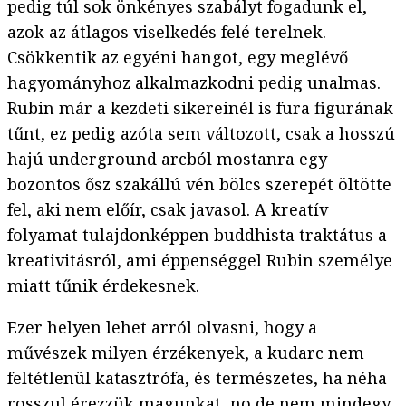
pedig túl sok önkényes szabályt fogadunk el,
azok az átlagos viselkedés felé terelnek.
Csökkentik az egyéni hangot, egy meglévő
hagyományhoz alkalmazkodni pedig unalmas.
Rubin már a kezdeti sikereinél is fura figurának
tűnt, ez pedig azóta sem változott, csak a hosszú
hajú underground arcból mostanra egy
bozontos ősz szakállú vén bölcs szerepét öltötte
fel, aki nem előír, csak javasol. A kreatív
folyamat tulajdonképpen buddhista traktátus a
kreativitásról, ami éppenséggel Rubin személye
miatt tűnik érdekesnek.
Ezer helyen lehet arról olvasni, hogy a
művészek milyen érzékenyek, a kudarc nem
feltétlenül katasztrófa, és természetes, ha néha
rosszul érezzük magunkat, no de nem mindegy,