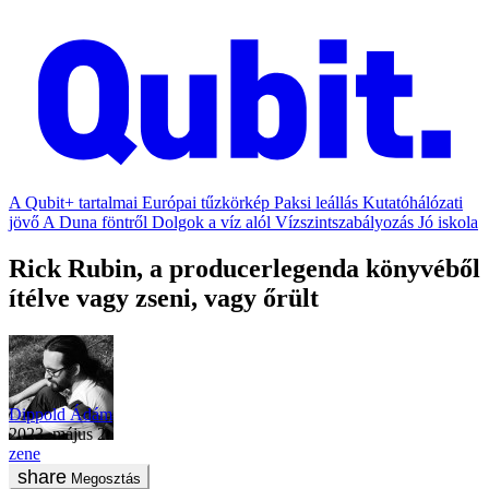
A Qubit+ tartalmai
Európai tűzkörkép
Paksi leállás
Kutatóhálózati
jövő
A Duna föntről
Dolgok a víz alól
Vízszintszabályozás
Jó iskola
Rick Rubin, a producerlegenda könyvéből
ítélve vagy zseni, vagy őrült
Dippold Ádám
2023. május 2.
zene
Megosztás