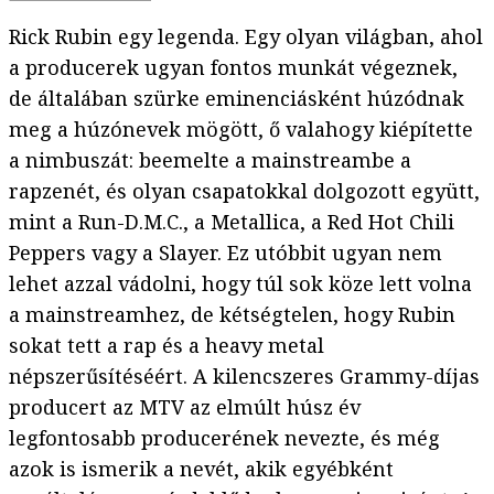
Rick Rubin egy legenda. Egy olyan világban, ahol
a producerek ugyan fontos munkát végeznek,
de általában szürke eminenciásként húzódnak
meg a húzónevek mögött, ő valahogy kiépítette
a nimbuszát: beemelte a mainstreambe a
rapzenét, és olyan csapatokkal dolgozott együtt,
mint a Run-D.M.C., a Metallica, a Red Hot Chili
Peppers vagy a Slayer. Ez utóbbit ugyan nem
lehet azzal vádolni, hogy túl sok köze lett volna
a mainstreamhez, de kétségtelen, hogy Rubin
sokat tett a rap és a heavy metal
népszerűsítéséért. A kilencszeres Grammy-díjas
producert az MTV az elmúlt húsz év
legfontosabb producerének nevezte, és még
azok is ismerik a nevét, akik egyébként