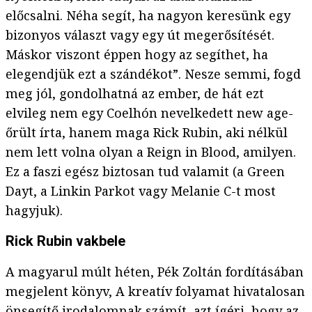
előcsalni. Néha segít, ha nagyon keresünk egy
bizonyos választ vagy egy út megerősítését.
Máskor viszont éppen hogy az segíthet, ha
elegendjük ezt a szándékot”. Nesze semmi, fogd
meg jól, gondolhatná az ember, de hát ezt
elvileg nem egy Coelhón nevelkedett new age-
őrült írta, hanem maga Rick Rubin, aki nélkül
nem lett volna olyan a Reign in Blood, amilyen.
Ez a faszi egész biztosan tud valamit (a Green
Dayt, a Linkin Parkot vagy Melanie C-t most
hagyjuk).
Rick Rubin vakbele
A magyarul múlt héten, Pék Zoltán fordításában
megjelent könyv, A kreatív folyamat hivatalosan
önsegítő irodalomnak számít, azt ígéri, hogy az