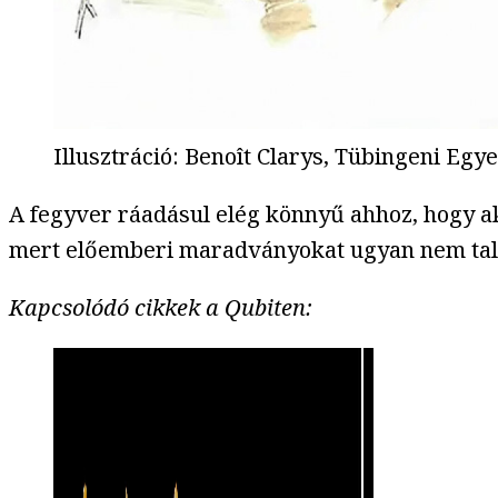
Illusztráció
:
Benoît Clarys, Tübingeni Egy
A fegyver ráadásul elég könnyű ahhoz, hogy ak
mert előemberi maradványokat ugyan nem talál
Kapcsolódó cikkek a Qubiten: