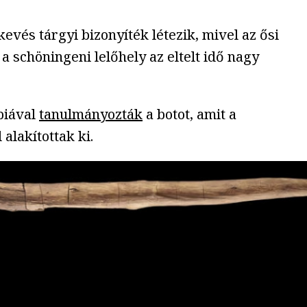
evés tárgyi bizonyíték létezik, mivel az ősi
 schöningeni lelőhely az eltelt idő nagy
piával
tanulmányozták
a botot, amit a
alakítottak ki.