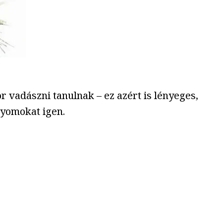
 vadászni tanulnak – ez azért is lényeges,
nyomokat igen.