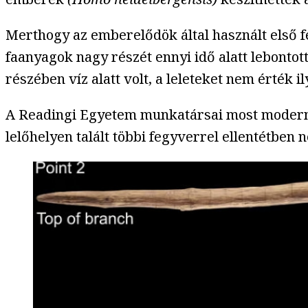
Merthogy az emberelődök által használt első fe
faanyagok nagy részét ennyi idő alatt lebonto
részében víz alatt volt, a leleteket nem érték i
A Readingi Egyetem munkatársai most modern 
lelőhelyen talált többi fegyverrel ellentétben