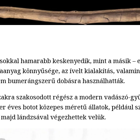
 sokkal hamarabb keskenyedik, mint a másik – 
anyag könnyűsége, az ívelt kialakítás, valamin
anem bumerángszerű dobásra használhatták.
zakra szakosodott régész a modern vadászó-gy
zer éves botot közepes méretű állatok, például 
majd lándzsával végezhettek velük.