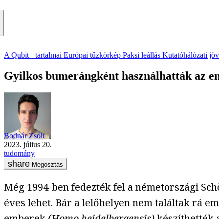
A Qubit+ tartalmai
Európai tűzkörkép
Paksi leállás
Kutatóhálózati jö
Gyilkos bumerángként használhatták az em
Bodnár Zsolt
2023. július 20.
tudomány
Megosztás
Még 1994-ben fedezték fel a németországi Sch
éves lehet. Bár a lelőhelyen nem találtak rá 
emberek
(Homo heidelbergensis)
készíthették 