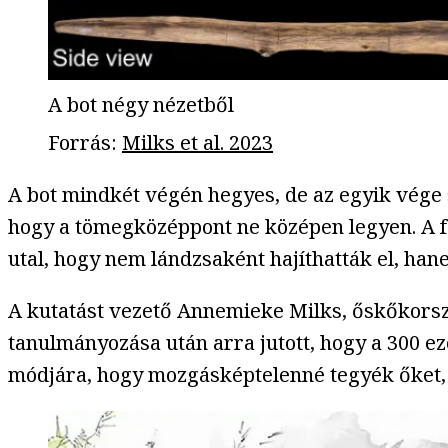
A bot négy nézetből
Forrás
:
Milks et al. 2023
A bot mindkét végén hegyes, de az egyik vége
hogy a tömegközéppont ne középen legyen. A fa
utal, hogy nem lándzsaként hajíthatták el, h
A kutatást vezető Annemieke Milks, őskőkors
tanulmányozása után arra jutott, hogy a 300 e
módjára, hogy mozgásképtelenné tegyék őket, 