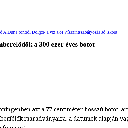
vő
A Duna föntről
Dolgok a víz alól
Vízszintszabályozás
Jó iskola
berelődök a 300 ezer éves botot
öningenben azt a 77 centiméter hosszú botot, a
emberfélék maradványaira, a dátumok alapján v
a fegyvert.