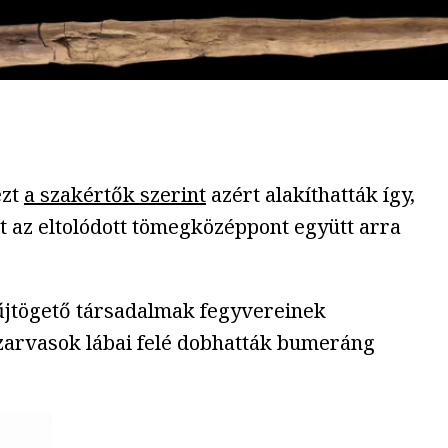
ezt
a szakértők szerint
azért alakíthatták így,
t az eltolódott tömegközéppont együtt arra
űjtögető társadalmak fegyvereinek
szarvasok lábai felé dobhatták bumeráng