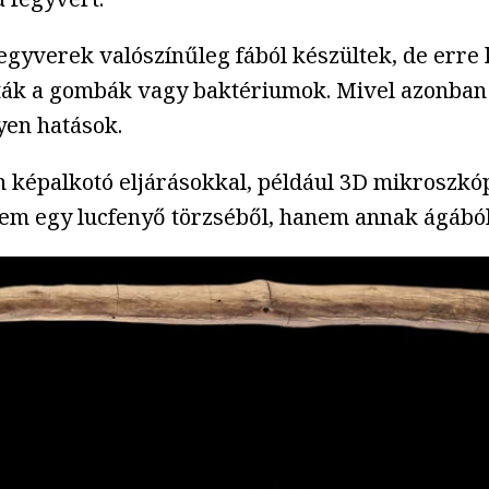
gyverek valószínűleg fából készültek, de erre k
tták a gombák vagy baktériumok. Mivel azonban a
lyen hatások.
képalkotó eljárásokkal, például 3D mikroszkó
 nem egy lucfenyő törzséből, hanem annak ágából 