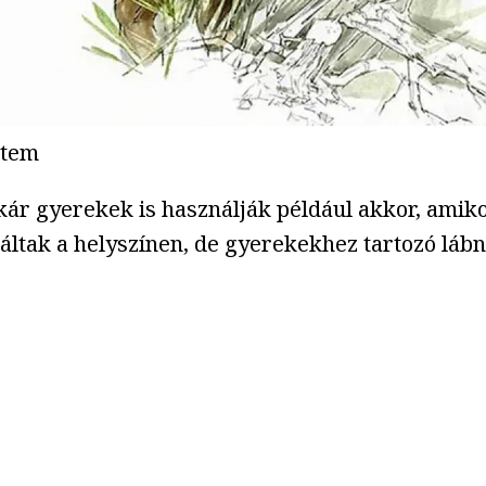
etem
ár gyerekek is használják például akkor, amikor
tak a helyszínen, de gyerekekhez tartozó láb