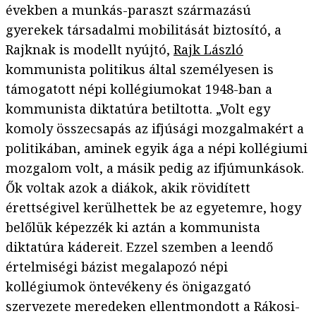
években a munkás-paraszt származású
gyerekek társadalmi mobilitását biztosító, a
Rajknak is modellt nyújtó,
Rajk László
kommunista politikus által személyesen is
támogatott népi kollégiumokat 1948-ban a
kommunista diktatúra betiltotta. „Volt egy
komoly összecsapás az ifjúsági mozgalmakért a
politikában, aminek egyik ága a népi kollégiumi
mozgalom volt, a másik pedig az ifjúmunkások.
Ők voltak azok a diákok, akik rövidített
érettségivel kerülhettek be az egyetemre, hogy
belőlük képezzék ki aztán a kommunista
diktatúra kádereit. Ezzel szemben a leendő
értelmiségi bázist megalapozó népi
kollégiumok öntevékeny és önigazgató
szervezete meredeken ellentmondott a Rákosi-