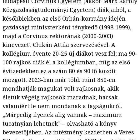
Budapesti Corvinus Egyetem (akkor Marx Károly
Közgazdaságtudományi Egyetem) diákjaiból, a
későbbiekben az első Orbán-kormány idején
gazdasági miniszterként ténykedő (1998-1999),
majd a Corvinus rektorának (2000-2003)
kinevezett Chikán Attila szervezésével. A
kollégium évente 20-25 új diákot vesz fel; ma 90-
100 rajkos diák él a kollégiumban, míg az első
évtizedekben ez a szám 80 és 90 fő között
mozgott. 2023-ban már több mint 850-en
mondhatják magukat volt rajkosnak, akik
életük végéig rajkosok maradnak, hacsak
valamiért le nem mondanak a tagságukról.
„Márpedig ilyenek alig vannak – maximum
tucatnyian lehetnek” – olvasható a könyv
bevezetőjében. Az intézmény kezdetben a Veres