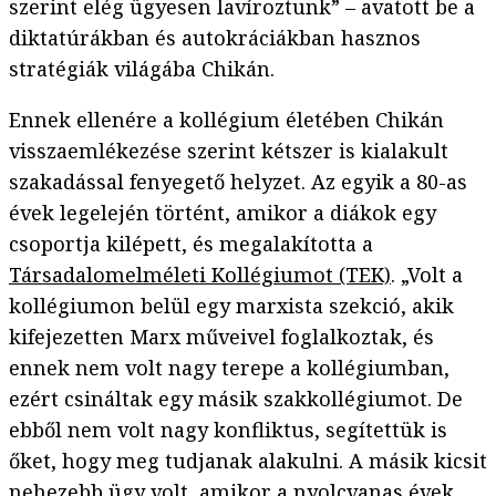
szerint elég ügyesen lavíroztunk” – avatott be a
diktatúrákban és autokráciákban hasznos
stratégiák világába Chikán.
Ennek ellenére a kollégium életében Chikán
visszaemlékezése szerint kétszer is kialakult
szakadással fenyegető helyzet. Az egyik a 80-as
évek legelején történt, amikor a diákok egy
csoportja kilépett, és megalakította a
Társadalomelméleti Kollégiumot (TEK)
. „Volt a
kollégiumon belül egy marxista szekció, akik
kifejezetten Marx műveivel foglalkoztak, és
ennek nem volt nagy terepe a kollégiumban,
ezért csináltak egy másik szakkollégiumot. De
ebből nem volt nagy konfliktus, segítettük is
őket, hogy meg tudjanak alakulni. A másik kicsit
nehezebb ügy volt, amikor a nyolcvanas évek