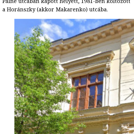
Pálné utcában kapott helyett, 1981-ben költözött
a Horánszky (akkor Makarenko) utcába.