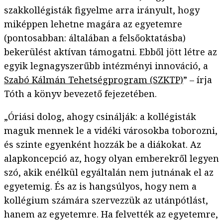
szakkollégisták figyelme arra irányult, hogy
miképpen lehetne magára az egyetemre
(pontosabban: általában a felsőoktatásba)
bekerülést aktívan támogatni. Ebből jött létre az
egyik legnagyszerűbb intézményi innováció, a
Szabó Kálmán Tehetségprogram (SZKTP)
” – írja
Tóth a könyv bevezető fejezetében.
„Óriási dolog, ahogy csinálják: a kollégisták
maguk mennek le a vidéki városokba toborozni,
és szinte egyenként hozzák be a diákokat. Az
alapkoncepció az, hogy olyan emberekről legyen
szó, akik enélkül egyáltalán nem jutnának el az
egyetemig. És az is hangsúlyos, hogy nem a
kollégium számára szervezzük az utánpótlást,
hanem az egyetemre. Ha felvették az egyetemre,