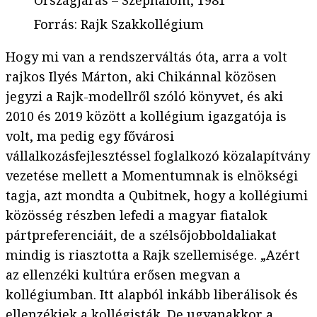
Országjárás – Széphalom, 1981
Forrás
:
Rajk Szakkollégium
Hogy mi van a rendszerváltás óta, arra a volt
rajkos Ilyés Márton, aki Chikánnal közösen
jegyzi a Rajk-modellről szóló könyvet, és aki
2010 és 2019 között a kollégium igazgatója is
volt, ma pedig egy fővárosi
vállalkozásfejlesztéssel foglalkozó közalapítvány
vezetése mellett a Momentumnak is elnökségi
tagja, azt mondta a Qubitnek, hogy a kollégiumi
közösség részben lefedi a magyar fiatalok
pártpreferenciáit, de a szélsőjobboldaliakat
mindig is riasztotta a Rajk szellemisége. „Azért
az ellenzéki kultúra erősen megvan a
kollégiumban. Itt alapból inkább liberálisok és
ellenzékiek a kollégisták. De ugyanakkor a