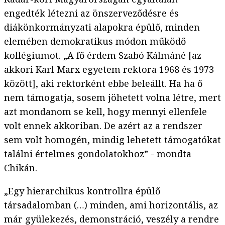
engedték létezni az önszerveződésre és
diákönkormányzati alapokra épülő, minden
elemében demokratikus módon működő
kollégiumot. „A fő érdem Szabó Kálmáné [az
akkori Karl Marx egyetem rektora 1968 és 1973
között], aki rektorként ebbe beleállt. Ha ha ő
nem támogatja, sosem jöhetett volna létre, mert
azt mondanom se kell, hogy mennyi ellenfele
volt ennek akkoriban. De azért az a rendszer
sem volt homogén, mindig lehetett támogatókat
találni értelmes gondolatokhoz” - mondta
Chikán.
„Egy hierarchikus kontrollra épülő
társadalomban (…) minden, ami horizontális, az
már gyülekezés, demonstráció, veszély a rendre