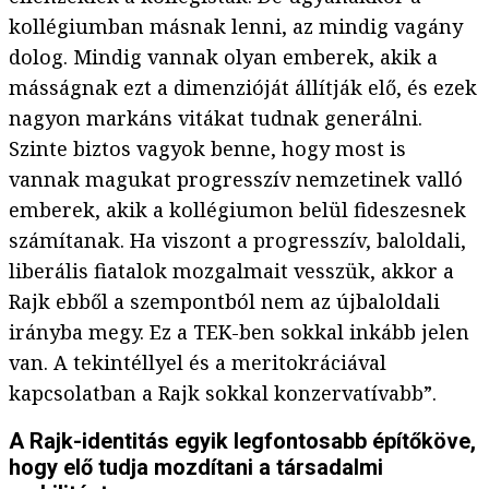
kollégiumban másnak lenni, az mindig vagány
dolog. Mindig vannak olyan emberek, akik a
másságnak ezt a dimenzióját állítják elő, és ezek
nagyon markáns vitákat tudnak generálni.
Szinte biztos vagyok benne, hogy most is
vannak magukat progresszív nemzetinek valló
emberek, akik a kollégiumon belül fideszesnek
számítanak. Ha viszont a progresszív, baloldali,
liberális fiatalok mozgalmait vesszük, akkor a
Rajk ebből a szempontból nem az újbaloldali
irányba megy. Ez a TEK-ben sokkal inkább jelen
van. A tekintéllyel és a meritokráciával
kapcsolatban a Rajk sokkal konzervatívabb”.
A Rajk-identitás egyik legfontosabb építőköve,
hogy elő tudja mozdítani a társadalmi