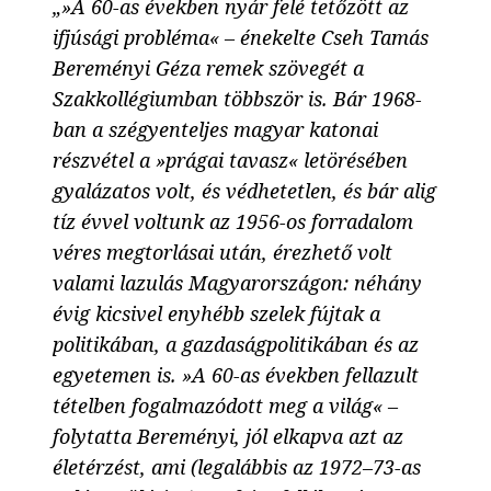
„»A 60-as években nyár felé tetőzött az
ifjúsági probléma« – énekelte Cseh Tamás
Bereményi Géza remek szövegét a
Szakkollégiumban többször is. Bár 1968-
ban a szégyenteljes magyar katonai
részvétel a »prágai tavasz« letörésében
gyalázatos volt, és védhetetlen, és bár alig
tíz évvel voltunk az 1956-os forradalom
véres megtorlásai után, érezhető volt
valami lazulás Magyarországon: néhány
évig kicsivel enyhébb szelek fújtak a
politikában, a gazdaságpolitikában és az
egyetemen is. »A 60-as években fellazult
tételben fogalmazódott meg a világ« –
folytatta Bereményi, jól elkapva azt az
életérzést, ami (legalábbis az 1972–73-as