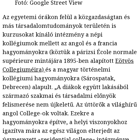
Fotó
:
Google Street View
Az egyetemi órákon felül a közgazdaságtan és
más társadalomtudományok területén is
kurzusokat kínáló intézmény a népi
kollégiumok mellett az angol és a francia
hagyományokra (köztük a párizsi École normale
supérieure mintájára 1895-ben alapított
Eötvös
Collegiuméira)
és a magyar történelmi
kollégiumi hagyományokra (Sárospatak,
Debrecen) alapult. „A diákok együtt lakásából
származó szakmai és társadalmi előnyök
felismerése nem újkeletű. Az úttörők a világhírű
angol College-ok voltak. Ezekre a
hagyományokra építve, a helyi viszonyokhoz
igazítva mára az egész világon elterjedt az
úgynevezett »residential college« intézménye,