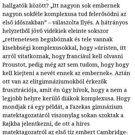
hallgatók között? „Itt nagyon sok embernek
nagyon sokféle komplexusa tud felerősödni az
első időszakban” – válaszolta Ilyés. A hátrányos
helyzetből jövő vidékiek eleinte sokszor
„rettenetesen begubóznak és tele vannak
kisebbségi komplexusokkal, hogy »úristen, itt
arról vitatkoznak, hogy franciául kell olvasni
Proustot, pedig még azt sem tudom, hogy hogy
kell kiejteni a nevét ennek az embernek«. Aztán
ott van az elitgimnáziumokból érkezők
frusztrációja, amit én úgy hívok, hogy a nem a
legjobb helyre kerülő diákok komplexusa. Hogy
mondjak rá egy példát, a Fazekas gimnázium
matektagozatáról viszonylag sokan szoktak a
Rajkba jelentkezni, de ott a híres
matektagozatról az első tíz embert Cambridge-