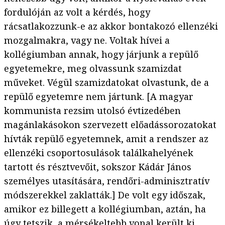
fordulóján az volt a kérdés, hogy
rácsatlakozzunk-e az akkor bontakozó ellenzéki
mozgalmakra, vagy ne. Voltak hívei a
kollégiumban annak, hogy járjunk a repülő
egyetemekre, meg olvassunk szamizdat
műveket. Végül szamizdatokat olvastunk, de a
repülő egyetemre nem jártunk. [A magyar
kommunista rezsim utolsó évtizedében
magánlakásokon szervezett előadássorozatokat
hívták repülő egyetemnek, amit a rendszer az
ellenzéki csoportosulások találkahelyének
tartott és résztvevőit, sokszor Kádár János
személyes utasítására, rendőri-adminisztratív
módszerekkel zaklatták.] De volt egy időszak,
amikor ez billegett a kollégiumban, aztán, ha
úgy tetszik, a mérsékeltebb vonal került ki