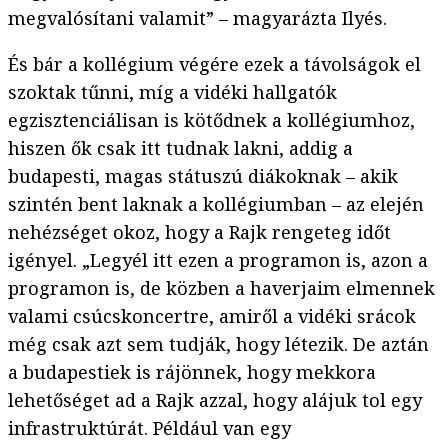
megvalósítani valamit” – magyarázta Ilyés.
És bár a kollégium végére ezek a távolságok el
szoktak tűnni, míg a vidéki hallgatók
egzisztenciálisan is kötődnek a kollégiumhoz,
hiszen ők csak itt tudnak lakni, addig a
budapesti, magas státuszú diákoknak – akik
szintén bent laknak a kollégiumban – az elején
nehézséget okoz, hogy a Rajk rengeteg időt
igényel. „Legyél itt ezen a programon is, azon a
programon is, de közben a haverjaim elmennek
valami csúcskoncertre, amiről a vidéki srácok
még csak azt sem tudják, hogy létezik. De aztán
a budapestiek is rájönnek, hogy mekkora
lehetőséget ad a Rajk azzal, hogy alájuk tol egy
infrastruktúrát. Például van egy