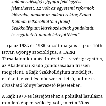
»alámerülésig«) egyfajta fellélegzést
jelenthetett. Ez volt az egyetemi reformok
időszaka, amikor az akkori rektor, Szabó
Kálmán felkarolhatta a [Rajk]
Szakkollégium létrehozásának gondolatát,
és segíthetett annak létrejöttében”
– írja az 1982 és 1986 között maga is rajkos Tóth
István György szociológus, a TÁRKI
Társadalomkutatási Intézet Zrt. vezérigazgatója,
az Akadémiai Kiadó gondozásában frissen
megjelent,
a Rajk Szakkollégium
modelljét,
értékeit, elveit és módszereit leíró, online is
olvasható
könyv
bevezető fejezetében.
A Rajk 1970-es létrejöttéhez a politikai lazulásra
mindenképpen szükség volt, mert a 30-as