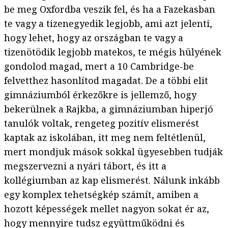
be meg Oxfordba veszik fel, és ha a Fazekasban
te vagy a tizenegyedik legjobb, ami azt jelenti,
hogy lehet, hogy az országban te vagy a
tizenötödik legjobb matekos, te mégis hülyének
gondolod magad, mert a 10 Cambridge-be
felvetthez hasonlítod magadat. De a többi elit
gimnáziumból érkezőkre is jellemző, hogy
bekerülnek a Rajkba, a gimnáziumban hiperjó
tanulók voltak, rengeteg pozitív elismerést
kaptak az iskolában, itt meg nem feltétlenül,
mert mondjuk mások sokkal ügyesebben tudják
megszervezni a nyári tábort, és itt a
kollégiumban az kap elismerést. Nálunk inkább
egy komplex tehetségkép számít, amiben a
hozott képességek mellet nagyon sokat ér az,
hogy mennyire tudsz együttműködni és