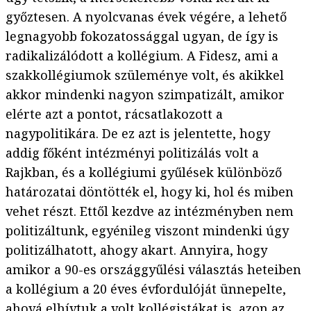
győztesen. A nyolcvanas évek végére, a lehető
legnagyobb fokozatossággal ugyan, de így is
radikalizálódott a kollégium. A Fidesz, ami a
szakkollégiumok szüleménye volt, és akikkel
akkor mindenki nagyon szimpatizált, amikor
elérte azt a pontot, rácsatlakozott a
nagypolitikára. De ez azt is jelentette, hogy
addig főként intézményi politizálás volt a
Rajkban, és a kollégiumi gyűlések különböző
határozatai döntötték el, hogy ki, hol és miben
vehet részt. Ettől kezdve az intézményben nem
politizáltunk, egyénileg viszont mindenki úgy
politizálhatott, ahogy akart. Annyira, hogy
amikor a 90-es országgyűlési választás heteiben
a kollégium a 20 éves évfordulóját ünnepelte,
ahová elhívtuk a volt kollégistákat is, azon az