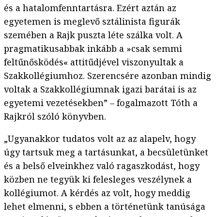
és a hatalomfenntartásra. Ezért aztán az
egyetemen is meglevő sztálinista figurák
szemében a Rajk puszta léte szálka volt. A
pragmatikusabbak inkább a »csak semmi
feltűnősködés« attitűdjével viszonyultak a
Szakkollégiumhoz. Szerencsére azonban mindig
voltak a Szakkollégiumnak igazi barátai is az
egyetemi vezetésekben” – fogalmazott Tóth a
Rajkról szóló könyvben.
„Ugyanakkor tudatos volt az az alapelv, hogy
úgy tartsuk meg a tartásunkat, a becsületünket
és a belső elveinkhez való ragaszkodást, hogy
közben ne tegyük ki felesleges veszélynek a
kollégiumot. A kérdés az volt, hogy meddig
lehet elmenni, s ebben a történetünk tanúsága