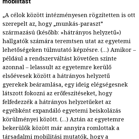
mobilitást
„A célok között intézményesen rögzítetten is ott
szerepelt az, hogy „munkás-paraszt”
származású (később: »hátrányos helyzetű«)
hallgatók számára teremtsen utat az egyetemi
lehetőségeken túlmutató képzésre. (…) Amikor –
például a rendszerváltást követően szinte
azonnal – lelassult az egyetemre kerülő
elsőévesek között a hátrányos helyzetű
gyerekek beáramlása, egy ideig elégségesnek
látszott fokozni az erőfeszítéseket, hogy
felfedezzék a hátrányos helyzetűeket az
egyébként expandáló egyetemi beiskolázás
körülményei között. (…) Aztán az egyetemre
bekerülők között már annyira romlottak a
társadalmi mobilitási mutatók, hogy a