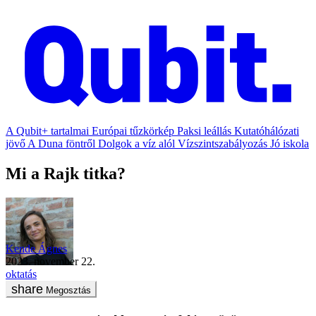
A Qubit+ tartalmai
Európai tűzkörkép
Paksi leállás
Kutatóhálózati
jövő
A Duna föntről
Dolgok a víz alól
Vízszintszabályozás
Jó iskola
Mi a Rajk titka?
Kende Ágnes
2023. november 22.
oktatás
Megosztás