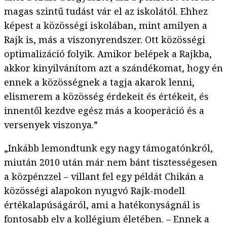
magas szintű tudást vár el az iskolától. Ehhez
képest a közösségi iskolában, mint amilyen a
Rajk is, más a viszonyrendszer. Ott közösségi
optimalizáció folyik. Amikor belépek a Rajkba,
akkor kinyilvánítom azt a szándékomat, hogy én
ennek a közösségnek a tagja akarok lenni,
elismerem a közösség érdekeit és értékeit, és
innentől kezdve egész más a kooperáció és a
versenyek viszonya.”
„Inkább lemondtunk egy nagy támogatónkról,
miután 2010 után már nem bánt tisztességesen
a közpénzzel – villant fel egy példát Chikán a
közösségi alapokon nyugvó Rajk-modell
értékalapúságáról, ami a hatékonyságnál is
fontosabb elv a kollégium életében. – Ennek a