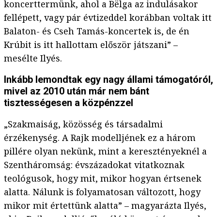
koncerttermünk, ahol a Bëlga az indulásakor
fellépett, vagy pár évtizeddel korábban voltak itt
Balaton- és Cseh Tamás-koncertek is, de én
Krúbit is itt hallottam először játszani” –
mesélte Ilyés.
Inkább lemondtak egy nagy állami támogatóról,
mivel az 2010 után már nem bánt
tisztességesen a közpénzzel
„Szakmaiság, közösség és társadalmi
érzékenység. A Rajk modelljének ez a három
pillére olyan nekünk, mint a keresztényeknél a
Szentháromság: évszázadokat vitatkoznak
teológusok, hogy mit, mikor hogyan értsenek
alatta. Nálunk is folyamatosan változott, hogy
mikor mit értettünk alatta” – magyarázta Ilyés,