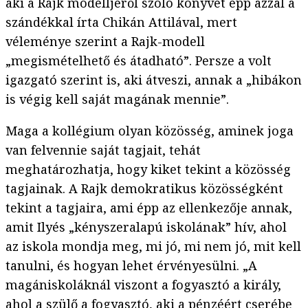
aki a Rajk modelljéről szóló könyvet épp azzal a
szándékkal írta Chikán Attilával, mert
véleménye szerint a Rajk-modell
„megismételhető és átadható”. Persze a volt
igazgató szerint is, aki átveszi, annak a „hibákon
is végig kell saját magának mennie”.
Maga a kollégium olyan közösség, aminek joga
van felvennie saját tagjait, tehát
meghatározhatja, hogy kiket tekint a közösség
tagjainak. A Rajk demokratikus közösségként
tekint a tagjaira, ami épp az ellenkezője annak,
amit Ilyés „kényszeralapú iskolának” hív, ahol
az iskola mondja meg, mi jó, mi nem jó, mit kell
tanulni, és hogyan lehet érvényesülni. „A
magániskoláknál viszont a fogyasztó a király,
ahol a szülő a fogyasztó, aki a pénzéért cserébe