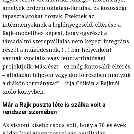
amelyek érdemi oktatási-tanulási és közösségi
tapasztalatokat hoztak. Ezeknek az
intézményeknek a leglényegesebb eltérése a
Rajk-modellhez képest, hogy egyrészt a
társadalmi szerepvállalás nem képezi integráns
részét a működésnek, (…) bár helyenként
vannak szociális vagy fenntarthatósági
projektjeik. Másrészt – ez még fontosabb eltérés
– általában teljesen vagy döntő részben hiányzik
a diákönkormányzat” – írja Chikán a Rajkról
szóló könyvben.
Már a Rajk puszta léte is szálka volt a
rendszer szemében
Az viszont kisebb csoda volt, hogy a 70-es évek
Kádár-kori Magyarországán egyáltalán