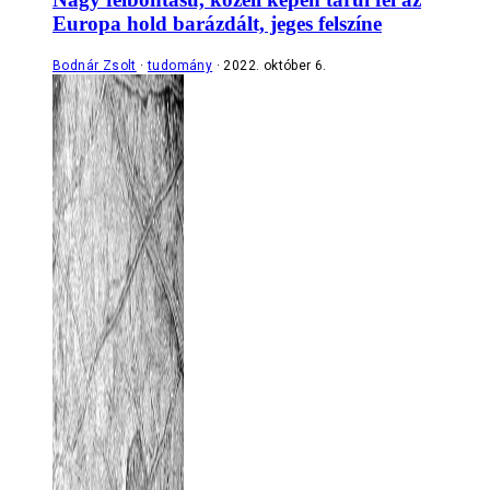
Europa hold barázdált, jeges felszíne
Bodnár Zsolt
tudomány
2022. október 6.