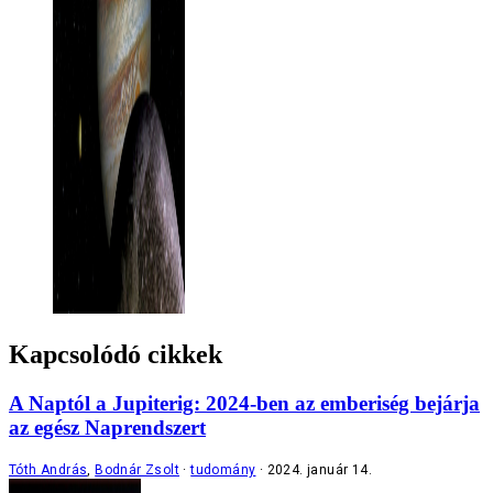
Kapcsolódó cikkek
A Naptól a Jupiterig: 2024-ben az emberiség bejárja
az egész Naprendszert
Tóth András
,
Bodnár Zsolt
tudomány
2024. január 14.