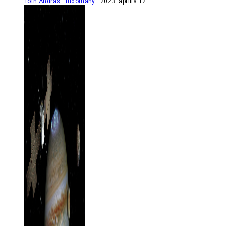
Tóth András
tudomány
2023. április 12.