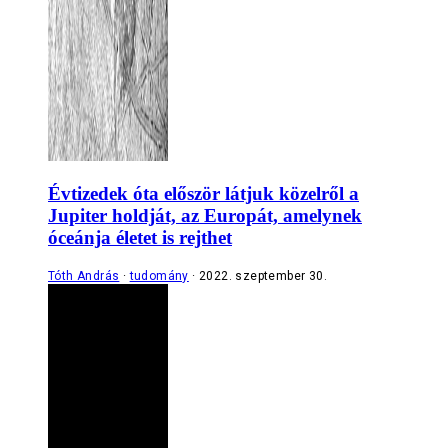
Évtizedek óta először látjuk közelről a
Jupiter holdját, az Europát, amelynek
óceánja életet is rejthet
Tóth András
tudomány
2022. szeptember 30.