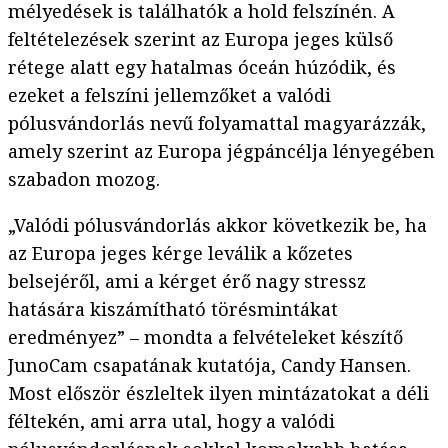
mélyedések is találhatók a hold felszínén. A
feltételezések szerint az Europa jeges külső
rétege alatt egy hatalmas óceán húzódik, és
ezeket a felszíni jellemzőket a valódi
pólusvándorlás nevű folyamattal magyarázzák,
amely szerint az Europa jégpáncélja lényegében
szabadon mozog.
„Valódi pólusvándorlás akkor következik be, ha
az Europa jeges kérge leválik a kőzetes
belsejéről, ami a kérget érő nagy stressz
hatására kiszámítható törésmintákat
eredményez” – mondta a felvételeket készítő
JunoCam csapatának kutatója, Candy Hansen.
Most először észleltek ilyen mintázatokat a déli
féltekén, ami arra utal, hogy a valódi