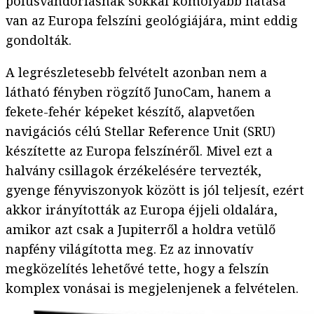
pólusvándorlásnak sokkal komolyabb hatása
van az Europa felszíni geológiájára, mint eddig
gondolták.
A legrészletesebb felvételt azonban nem a
látható fényben rögzítő JunoCam, hanem a
fekete-fehér képeket készítő, alapvetően
navigációs célú Stellar Reference Unit (SRU)
készítette az Europa felszínéről. Mivel ezt a
halvány csillagok érzékelésére tervezték,
gyenge fényviszonyok között is jól teljesít, ezért
akkor irányították az Europa éjjeli oldalára,
amikor azt csak a Jupiterről a holdra vetülő
napfény világította meg. Ez az innovatív
megközelítés lehetővé tette, hogy a felszín
komplex vonásai is megjelenjenek a felvételen.