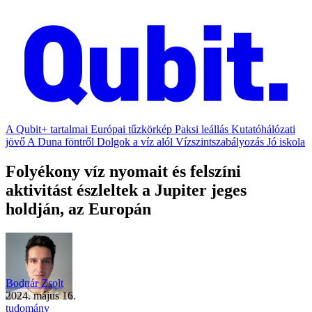
A Qubit+ tartalmai
Európai tűzkörkép
Paksi leállás
Kutatóhálózati
jövő
A Duna föntről
Dolgok a víz alól
Vízszintszabályozás
Jó iskola
Folyékony víz nyomait és felszíni
aktivitást észleltek a Jupiter jeges
holdján, az Europán
Bodnár Zsolt
2024. május 16.
tudomány