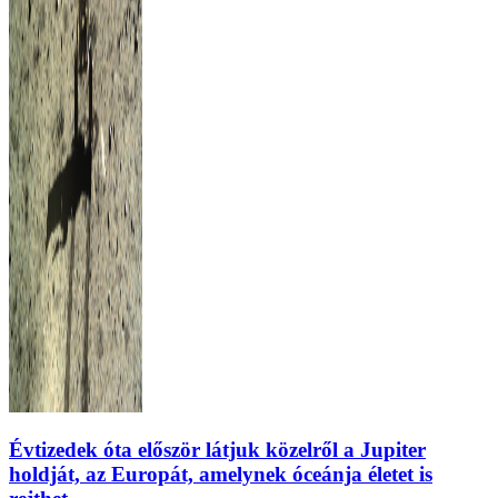
Évtizedek óta először látjuk közelről a Jupiter
holdját, az Europát, amelynek óceánja életet is