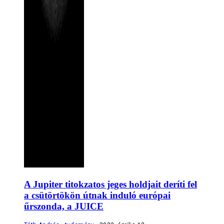
A Jupiter titokzatos jeges holdjait deríti fel
a csütörtökön útnak induló európai
űrszonda, a JUICE