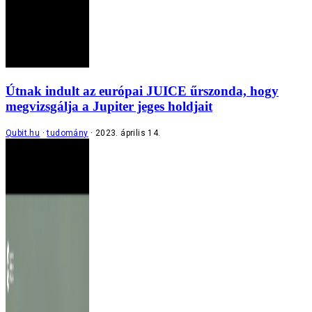
Útnak indult az európai JUICE űrszonda, hogy
megvizsgálja a Jupiter jeges holdjait
Qubit.hu
tudomány
2023. április 14.