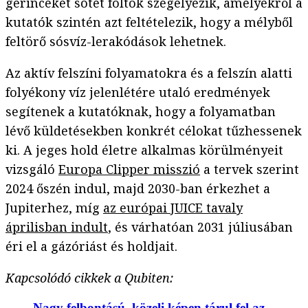
gerinceket sötét foltok szegélyezik, amelyekről a
kutatók szintén azt feltételezik, hogy a mélyből
feltörő sósvíz-lerakódások lehetnek.
Az aktív felszíni folyamatokra és a felszín alatti
folyékony víz jelenlétére utaló eredmények
segítenek a kutatóknak, hogy a folyamatban
lévő küldetésekben konkrét célokat tűzhessenek
ki. A jeges hold életre alkalmas körülményeit
vizsgáló
Europa Clipper misszió
a tervek szerint
2024 őszén indul, majd 2030-ban érkezhet a
Jupiterhez, míg
az európai JUICE tavaly
áprilisban indult
, és várhatóan 2031 júliusában
éri el a gázóriást és holdjait.
Kapcsolódó cikkek a Qubiten:
Nagy felbontású, közeli képen tárul fel az