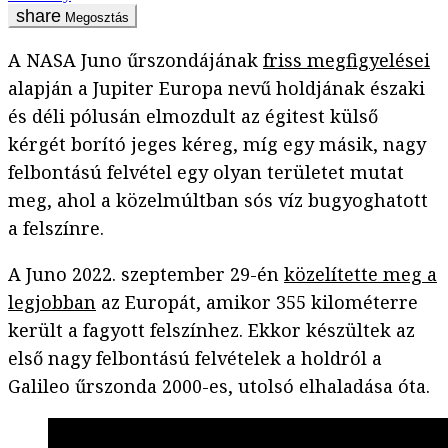
Megosztás
A NASA Juno űrszondájának
friss megfigyelései
alapján a Jupiter Europa nevű holdjának északi
és déli pólusán elmozdult az égitest külső
kérgét borító jeges kéreg, míg egy másik, nagy
felbontású felvétel egy olyan területet mutat
meg, ahol a közelmúltban sós víz bugyoghatott
a felszínre.
A Juno 2022. szeptember 29-én
közelítette meg a
legjobban
az Europát, amikor 355 kilométerre
került a fagyott felszínhez. Ekkor készültek az
első nagy felbontású felvételek a holdról a
Galileo űrszonda 2000-es, utolsó elhaladása óta.