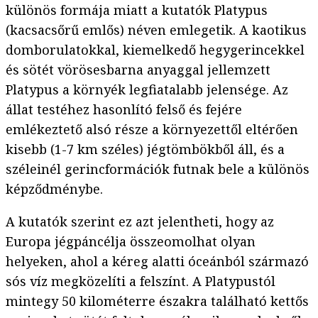
különös formája miatt a kutatók Platypus
(kacsacsőrű emlős) néven emlegetik. A kaotikus
domborulatokkal, kiemelkedő hegygerincekkel
és sötét vörösesbarna anyaggal jellemzett
Platypus a környék legfiatalabb jelensége. Az
állat testéhez hasonlító felső és fejére
emlékeztető alsó része a környezettől eltérően
kisebb (1-7 km széles) jégtömbökből áll, és a
széleinél gerincformációk futnak bele a különös
képződménybe.
A kutatók szerint ez azt jelentheti, hogy az
Europa jégpáncélja összeomolhat olyan
helyeken, ahol a kéreg alatti óceánból származó
sós víz megközelíti a felszínt. A Platypustól
mintegy 50 kilométerre északra található kettős