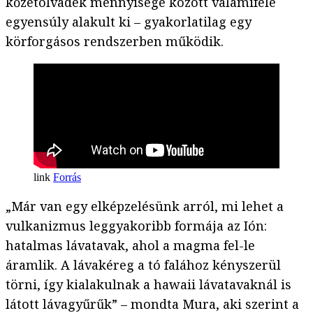
kőzetolvadék mennyisége között valamiféle
egyensúly alakult ki – gyakorlatilag egy
körforgásos rendszerben működik.
Forrás
„Már van egy elképzelésünk arról, mi lehet a
vulkanizmus leggyakoribb formája az Ión:
hatalmas lávatavak, ahol a magma fel-le
áramlik. A lávakéreg a tó falához kényszerül
törni, így kialakulnak a hawaii lávatavaknál is
látott lávagyűrűk” – mondta Mura, aki szerint a