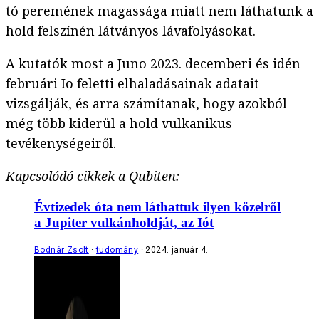
tó peremének magassága miatt nem láthatunk a
hold felszínén látványos lávafolyásokat.
A kutatók most a Juno 2023. decemberi és idén
februári Io feletti elhaladásainak adatait
vizsgálják, és arra számítanak, hogy azokból
még több kiderül a hold vulkanikus
tevékenységeiről.
Kapcsolódó cikkek a Qubiten:
Évtizedek óta nem láthattuk ilyen közelről
a Jupiter vulkánholdját, az Iót
Bodnár Zsolt
tudomány
2024. január 4.