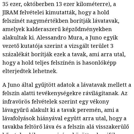
35 ezer, októberben 13 ezer kilométerre), a
JIRAM felvételei kimutatták, hogy a hold
felszínét nagymértékben borítják lávatavak,
amelyek kalderaszerű képződményekben
alakultak ki. Alessandro Mura, a Juno egyik
vezető kutatója szerint a vizsgált terület 3
százalékát borítják ezek a tavak, ami arra utal,
hogy a hold teljes felszínén is hasonlóképp
elterjedtek lehetnek.
A Juno által gyűjtött adatok a lávatavak mellett a
felszín alatti tevékenységekre rávilágítanak. Az
infravörös felvételek szerint egy vékony
lávagyűrű alakult ki a tavak peremén, ami a
lávafolyások hiányával együtt arra utal, hogy a
tavakba feltörő láva és a felszín alá visszakerülő