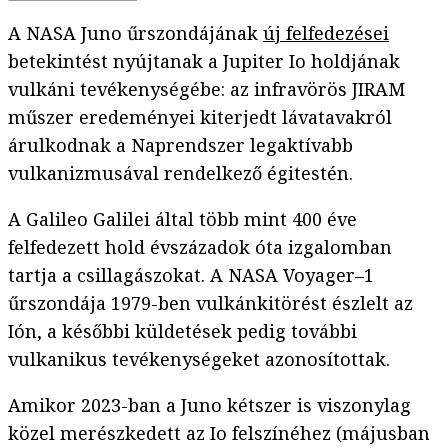
A NASA Juno űrszondájának
új felfedezései
betekintést nyújtanak a Jupiter Io holdjának
vulkáni tevékenységébe: az infravörös JIRAM
műszer eredeményei kiterjedt lávatavakról
árulkodnak a Naprendszer legaktívabb
vulkanizmusával rendelkező égitestén.
A Galileo Galilei által több mint 400 éve
felfedezett hold évszázadok óta izgalomban
tartja a csillagászokat. A NASA Voyager–1
űrszondája 1979-ben vulkánkitörést észlelt az
Ión, a későbbi küldetések pedig további
vulkanikus tevékenységeket azonosítottak.
Amikor 2023-ban a Juno kétszer is viszonylag
közel merészkedett az Io felszínéhez (májusban