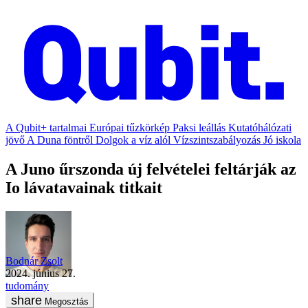
A Qubit+ tartalmai
Európai tűzkörkép
Paksi leállás
Kutatóhálózati
jövő
A Duna föntről
Dolgok a víz alól
Vízszintszabályozás
Jó iskola
A Juno űrszonda új felvételei feltárják az
Io lávatavainak titkait
Bodnár Zsolt
2024. június 27.
tudomány
Megosztás