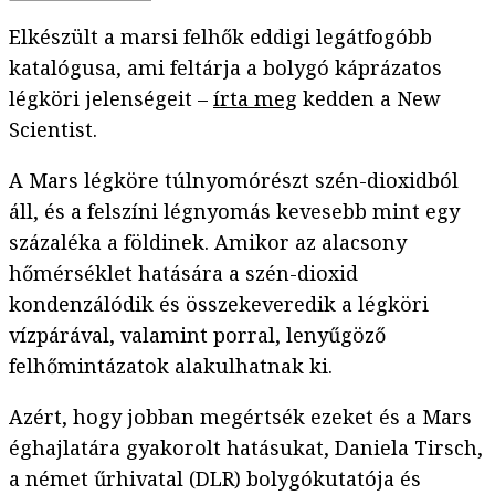
Elkészült a marsi felhők eddigi legátfogóbb
katalógusa, ami feltárja a bolygó káprázatos
légköri jelenségeit –
írta meg
kedden a New
Scientist.
A Mars légköre túlnyomórészt szén-dioxidból
áll, és a felszíni légnyomás kevesebb mint egy
százaléka a földinek. Amikor az alacsony
hőmérséklet hatására a szén-dioxid
kondenzálódik és összekeveredik a légköri
vízpárával, valamint porral, lenyűgöző
felhőmintázatok alakulhatnak ki.
Azért, hogy jobban megértsék ezeket és a Mars
éghajlatára gyakorolt hatásukat, Daniela Tirsch,
a német űrhivatal (DLR) bolygókutatója és