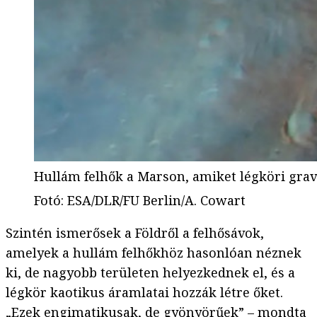
Hullám felhők a Marson, amiket légköri grav
Fotó
:
ESA/DLR/FU Berlin/A. Cowart
Szintén ismerősek a Földről a felhősávok,
amelyek a hullám felhőkhöz hasonlóan néznek
ki, de nagyobb területen helyezkednek el, és a
légkör kaotikus áramlatai hozzák létre őket.
„Ezek engimatikusak, de gyönyörűek” – mondta