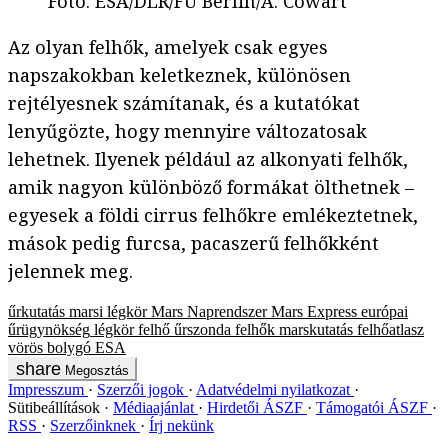
Fotó
:
ESA/DLR/FU Berlin/A. Cowart
Az olyan felhők, amelyek csak egyes
napszakokban keletkeznek, különösen
rejtélyesnek számítanak, és a kutatókat
lenyűgözte, hogy mennyire változatosak
lehetnek. Ilyenek például az alkonyati felhők,
amik nagyon különböző formákat ölthetnek –
egyesek a földi cirrus felhőkre emlékeztetnek,
mások pedig furcsa, pacaszerű felhőkként
jelennek meg.
űrkutatás
marsi légkör
Mars
Naprendszer
Mars Express
európai
űrügynökség
légkör
felhő
űrszonda
felhők
marskutatás
felhőatlasz
vörös bolygó
ESA
Megosztás
Impresszum
Szerzői jogok
Adatvédelmi nyilatkozat
Sütibeállítások
Médiaajánlat
Hirdetői ÁSZF
Támogatói ÁSZF
RSS
Szerzőinknek
Írj nekünk