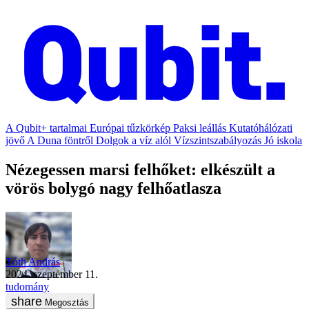
A Qubit+ tartalmai
Európai tűzkörkép
Paksi leállás
Kutatóhálózati
jövő
A Duna föntről
Dolgok a víz alól
Vízszintszabályozás
Jó iskola
Nézegessen marsi felhőket: elkészült a
vörös bolygó nagy felhőatlasza
Tóth András
2024. szeptember 11.
tudomány
Megosztás