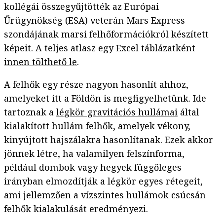
kollégái összegyűjtötték az Európai
Űrügynökség (ESA) veterán Mars Express
szondájának marsi felhőformációkról készített
képeit. A teljes atlasz egy Excel táblázatként
innen tölthető le
.
A felhők egy része nagyon hasonlít ahhoz,
amelyeket itt a Földön is megfigyelhetünk. Ide
tartoznak a
légkör gravitációs hullámai
által
kialakított hullám felhők, amelyek vékony,
kinyújtott hajszálakra hasonlítanak. Ezek akkor
jönnek létre, ha valamilyen felszínforma,
például dombok vagy hegyek függőleges
irányban elmozdítják a légkör egyes rétegeit,
ami jellemzően a vízszintes hullámok csúcsán
felhők kialakulását eredményezi.