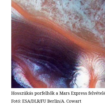
Hosszúkás porfelhők a Mars Express felvétel
Fotó
:
ESA/DLR/FU Berlin/A. Cowart