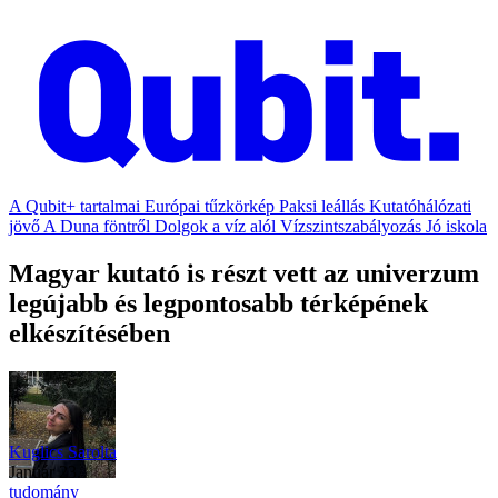
A Qubit+ tartalmai
Európai tűzkörkép
Paksi leállás
Kutatóhálózati
jövő
A Duna föntről
Dolgok a víz alól
Vízszintszabályozás
Jó iskola
Magyar kutató is részt vett az univerzum
legújabb és legpontosabb térképének
elkészítésében
Kuglics Sarolta
január 23.
tudomány