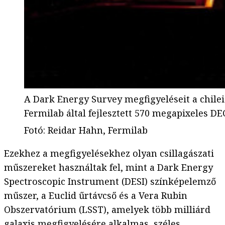
A Dark Energy Survey megfigyeléseit a chile
Fermilab által fejlesztett 570 megapixeles 
Fotó
:
Reidar Hahn, Fermilab
Ezekhez a megfigyelésekhez olyan csillagászati
műszereket használtak fel, mint a Dark Energy
Spectroscopic Instrument (DESI) színképelemző
műszer, a Euclid űrtávcső és a Vera Rubin
Obszervatórium (LSST), amelyek több milliárd
galaxis megfigyelésére alkalmas, széles