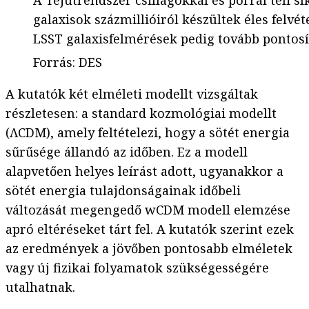
A Tejútrendszer csillagokkal és porral teli s
galaxisok százmillióiról készültek éles felv
LSST galaxisfelmérések pedig tovább pontosítj
Forrás
:
DES
A kutatók két elméleti modellt vizsgáltak
részletesen: a standard kozmológiai modellt
(ΛCDM), amely feltételezi, hogy a sötét energia
sűrűsége állandó az időben. Ez a modell
alapvetően helyes leírást adott, ugyanakkor a
sötét energia tulajdonságainak időbeli
változását megengedő wCDM modell elemzése
apró eltéréseket tárt fel. A kutatók szerint ezek
az eredmények a jövőben pontosabb elméletek
vagy új fizikai folyamatok szükségességére
utalhatnak.