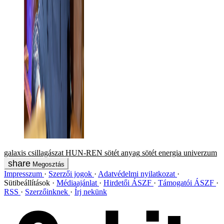
galaxis
csillagászat
HUN-REN
sötét anyag
sötét energia
univerzum
Megosztás
Impresszum
Szerzői jogok
Adatvédelmi nyilatkozat
Sütibeállítások
Médiaajánlat
Hirdetői ÁSZF
Támogatói ÁSZF
RSS
Szerzőinknek
Írj nekünk