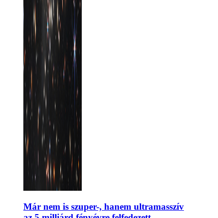
Már nem is szuper-, hanem ultramasszív
az 5 milliárd fényévre felfedezett