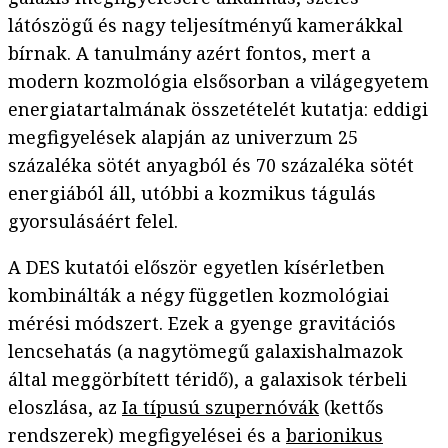
látószögű és nagy teljesítményű kamerákkal
bírnak. A tanulmány azért fontos, mert a
modern kozmológia elsősorban a világegyetem
energiatartalmának összetételét kutatja: eddigi
megfigyelések alapján az univerzum 25
százaléka sötét anyagból és 70 százaléka sötét
energiából áll, utóbbi a kozmikus tágulás
gyorsulásáért felel.
A DES kutatói először egyetlen kísérletben
kombinálták a négy független kozmológiai
mérési módszert. Ezek a gyenge gravitációs
lencsehatás (a nagytömegű galaxishalmazok
által meggörbített téridő), a galaxisok térbeli
eloszlása, az
Ia típusú szupernóvák
(kettős
rendszerek) megfigyelései és a
barionikus