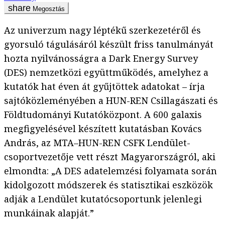
Megosztás
Az univerzum nagy léptékű szerkezetéről és
gyorsuló tágulásáról készült friss tanulmányát
hozta nyilvánosságra a Dark Energy Survey
(DES) nemzetközi együttműködés, amelyhez a
kutatók hat éven át gyűjtöttek adatokat – írja
sajtóközleményében a HUN-REN Csillagászati és
Földtudományi Kutatóközpont. A 600 galaxis
megfigyelésével készített kutatásban Kovács
András, az MTA–HUN-REN CSFK
Lendület-
csoportvezetője vett részt Magyarországról, aki
elmondta: „A DES adatelemzési folyamata során
kidolgozott módszerek és statisztikai eszközök
adják a Lendület kutatócsoportunk jelenlegi
munkáinak alapját.”