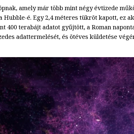
ópnak, amely már több mint négy évtizede műk
 Hubble-é. Egy 2,4 méteres tükröt kapott, ez ak
int 400 terabájt adatot gyűjtött, a Roman napont
izedes adattermelését, és ötéves küldetése végé