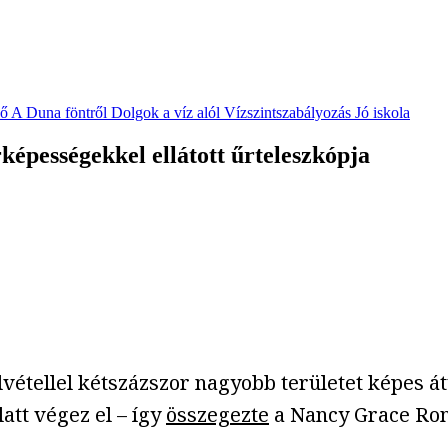
vő
A Duna föntről
Dolgok a víz alól
Vízszintszabályozás
Jó iskola
képességekkel ellátott űrteleszkópja
lvétellel kétszázszor nagyobb területet képes á
att végez el – így
összegezte
a Nancy Grace Rom