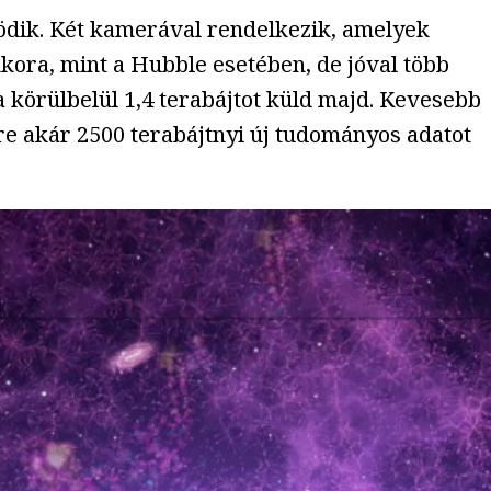
ödik. Két kamerával rendelkezik, amelyek
kora, mint a Hubble esetében, de jóval több
a körülbelül 1,4 terabájtot küld majd. Kevesebb
re akár 2500 terabájtnyi új tudományos adatot