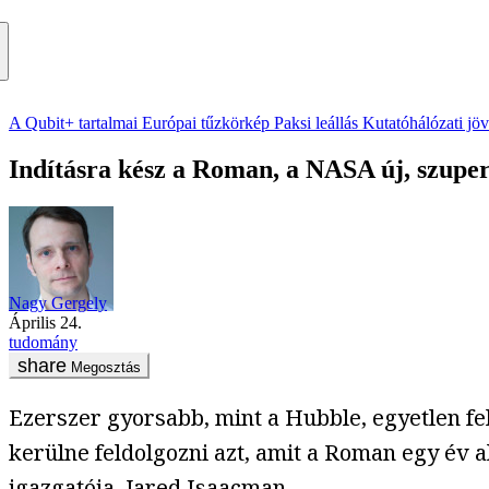
A Qubit+ tartalmai
Európai tűzkörkép
Paksi leállás
Kutatóhálózati jö
Indításra kész a Roman, a NASA új, szuper
Nagy Gergely
április 24.
tudomány
Megosztás
Ezerszer gyorsabb, mint a Hubble, egyetlen fe
kerülne feldolgozni azt, amit a Roman egy év al
igazgatója, Jared Isaacman.