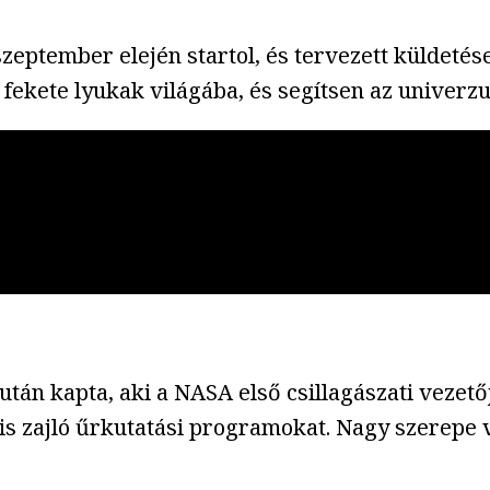
eptember elején startol, és tervezett küldetése 
 fekete lyukak világába, és segítsen az univer
n kapta, aki a NASA első csillagászati vezetőj
is zajló űrkutatási programokat. Nagy szerepe 