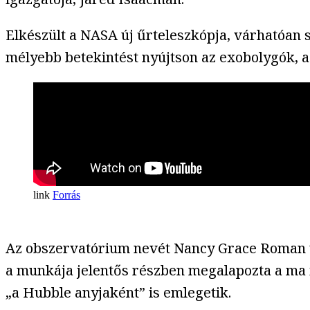
Elkészült a NASA új űrteleszkópja, várhatóan sz
mélyebb betekintést nyújtson az exobolygók, a
Forrás
Az obszervatórium nevét Nancy Grace Roman utá
a munkája jelentős részben megalapozta a ma 
„a Hubble anyjaként” is emlegetik.