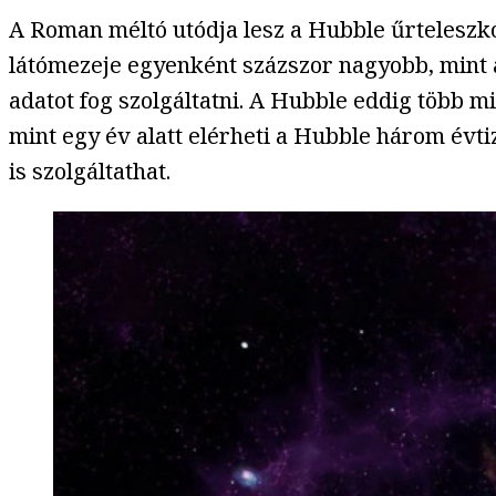
A Roman méltó utódja lesz a Hubble űrteleszk
látómezeje egyenként százszor nagyobb, mint a
adatot fog szolgáltatni. A Hubble eddig több m
mint egy év alatt elérheti a Hubble három évt
is szolgáltathat.