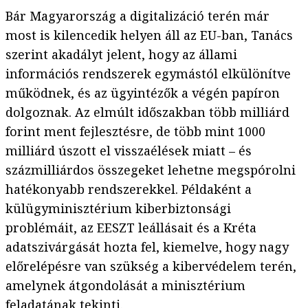
Bár Magyarország a digitalizáció terén már
most is kilencedik helyen áll az EU-ban, Tanács
szerint akadályt jelent, hogy az állami
információs rendszerek egymástól elkülönítve
működnek, és az ügyintézők a végén papíron
dolgoznak. Az elmúlt időszakban több milliárd
forint ment fejlesztésre, de több mint 1000
milliárd úszott el visszaélések miatt – és
százmilliárdos összegeket lehetne megspórolni
hatékonyabb rendszerekkel. Példaként a
külügyminisztérium kiberbiztonsági
problémáit, az EESZT leállásait és a Kréta
adatszivárgását hozta fel, kiemelve, hogy nagy
előrelépésre van szükség a kibervédelem terén,
amelynek átgondolását a minisztérium
feladatának tekinti.