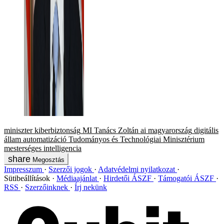
miniszter
kiberbiztonság
MI
Tanács Zoltán
ai
magyarország
digitális
állam
automatizáció
Tudományos és Technológiai Minisztérium
mesterséges intelligencia
Megosztás
Impresszum
Szerzői jogok
Adatvédelmi nyilatkozat
Sütibeállítások
Médiaajánlat
Hirdetői ÁSZF
Támogatói ÁSZF
RSS
Szerzőinknek
Írj nekünk