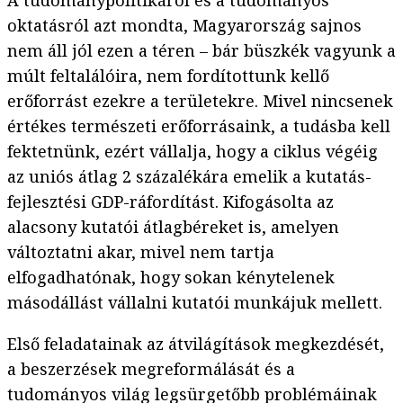
A tudománypolitikáról és a tudományos
oktatásról azt mondta, Magyarország sajnos
nem áll jól ezen a téren – bár büszkék vagyunk a
múlt feltalálóira, nem fordítottunk kellő
erőforrást ezekre a területekre. Mivel nincsenek
értékes természeti erőforrásaink, a tudásba kell
fektetnünk, ezért vállalja, hogy a ciklus végéig
az uniós átlag 2 százalékára emelik a kutatás-
fejlesztési GDP-ráfordítást. Kifogásolta az
alacsony kutatói átlagbéreket is, amelyen
változtatni akar, mivel nem tartja
elfogadhatónak, hogy sokan kénytelenek
másodállást vállalni kutatói munkájuk mellett.
Első feladatainak az átvilágítások megkezdését,
a beszerzések megreformálását és a
tudományos világ legsürgetőbb problémáinak