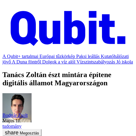
A Qubit+ tartalmai
Európai tűzkörkép
Paksi leállás
Kutatóhálózati
jövő
A Duna föntről
Dolgok a víz alól
Vízszintszabályozás
Jó iskola
Tanács Zoltán észt mintára építene
digitális államot Magyarországon
Bodnár Zsolt
május 11.
tudomány
Megosztás