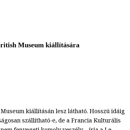
ritish Museum kiállítására
h Museum kiállításán lesz látható. Hosszú idáig
ágosan szállítható-e, de a Francia Kulturális
 nem fenyegeti komoly veszély –
írja
a Le