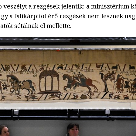
 veszélyt a rezgések jelentik: a minisztérium k
, így a falikárpitot érő rezgések nem lesznek 
tók sétálnak el mellette.