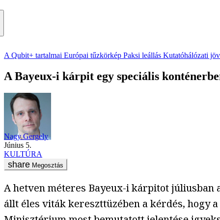
A Qubit+ tartalmai
Európai tűzkörkép
Paksi leállás
Kutatóhálózati jö
A Bayeux-i kárpit egy speciális konténerb
Nagy Gergely
június 5.
KULTÚRA
Megosztás
A hetven méteres Bayeux-i kárpitot júliusban az
állt éles viták kereszttüzében a kérdés, hogy a
Minisztérium most bemutatott jelentése igyek