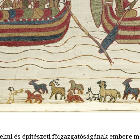
elmi és építészeti főigazgatóságának embere mo