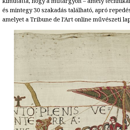
kimutatta, hogy a műtárgyon – amely technikail
és mintegy 30 szakadás található, apró repedése
amelyet a Tribune de l’Art online művészeti lap 