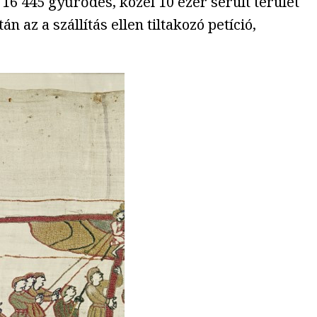
16 445 gyűrődés, közel 10 ezer sérült terület
 az a szállítás ellen tiltakozó petíció,