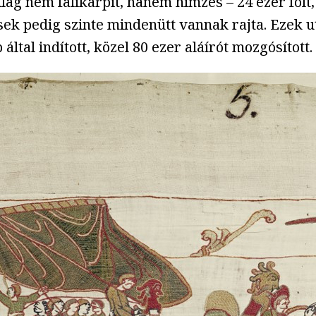
ag nem falikárpit, hanem hímzés – 24 ezer folt, 
k pedig szinte mindenütt vannak rajta. Ezek után
által indított, közel 80 ezer aláírót mozgósított.