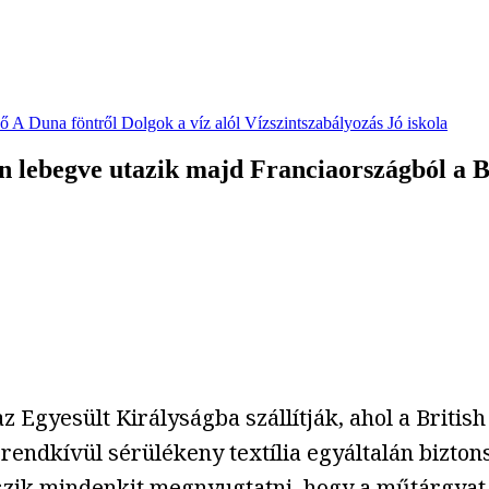
vő
A Duna föntről
Dolgok a víz alól
Vízszintszabályozás
Jó iskola
en lebegve utazik majd Franciaországból a B
 Egyesült Királyságba szállítják, ahol a Britis
 rendkívül sérülékeny textília egyáltalán biztons
szik mindenkit megnyugtatni, hogy a műtárgyat