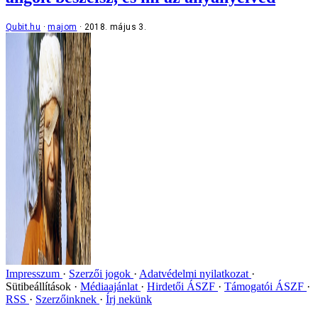
Qubit.hu
majom
2018. május 3.
Impresszum
Szerzői jogok
Adatvédelmi nyilatkozat
Sütibeállítások
Médiaajánlat
Hirdetői ÁSZF
Támogatói ÁSZF
RSS
Szerzőinknek
Írj nekünk