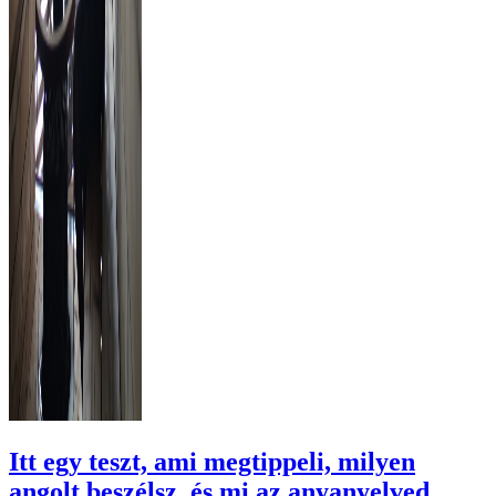
Itt egy teszt, ami megtippeli, milyen
angolt beszélsz, és mi az anyanyelved