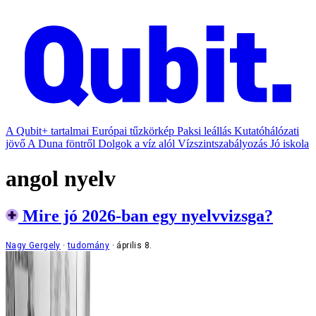
A Qubit+ tartalmai
Európai tűzkörkép
Paksi leállás
Kutatóhálózati
jövő
A Duna föntről
Dolgok a víz alól
Vízszintszabályozás
Jó iskola
angol nyelv
Mire jó 2026-ban egy nyelvvizsga?
Nagy Gergely
tudomány
április 8.