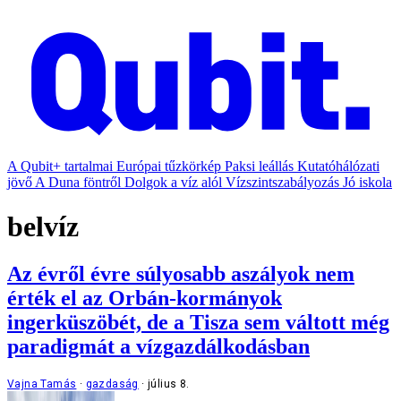
A Qubit+ tartalmai
Európai tűzkörkép
Paksi leállás
Kutatóhálózati
jövő
A Duna föntről
Dolgok a víz alól
Vízszintszabályozás
Jó iskola
belvíz
Az évről évre súlyosabb aszályok nem
érték el az Orbán-kormányok
ingerküszöbét, de a Tisza sem váltott még
paradigmát a vízgazdálkodásban
Vajna Tamás
gazdaság
július 8.