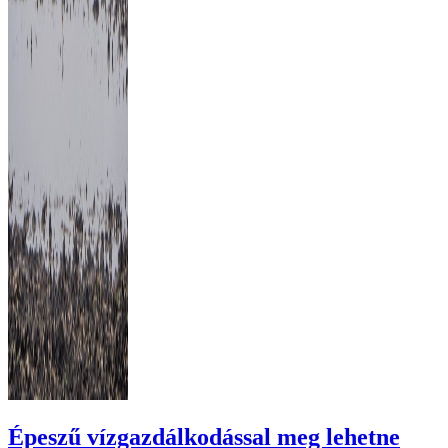
Épeszű vízgazdálkodással meg lehetne