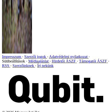
Impresszum
Szerzői jogok
Adatvédelmi nyilatkozat
Sütibeállítások
Médiaajánlat
Hirdetői ÁSZF
Támogatói ÁSZF
RSS
Szerzőinknek
Írj nekünk