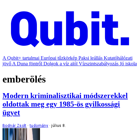
A Qubit+ tartalmai
Európai tűzkörkép
Paksi leállás
Kutatóhálózati
jövő
A Duna föntről
Dolgok a víz alól
Vízszintszabályozás
Jó iskola
emberölés
Modern kriminalisztikai módszerekkel
oldottak meg egy 1985-ös gyilkossági
ügyet
Bodnár Zsolt
tudomány
július 8.