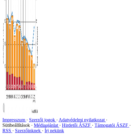
Impresszum
Szerzői jogok
Adatvédelmi nyilatkozat
Sütibeállítások
Médiaajánlat
Hirdetői ÁSZF
Támogatói ÁSZF
RSS
Szerzőinknek
Írj nekünk