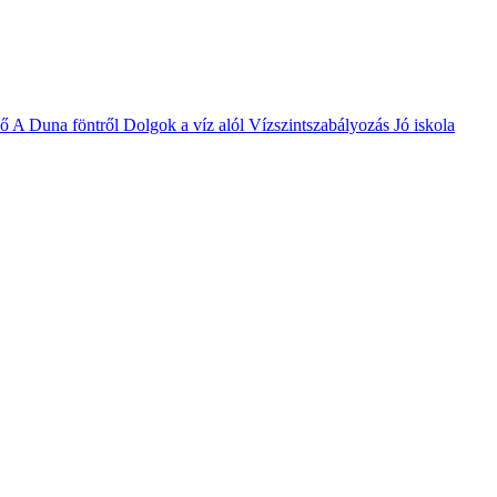
vő
A Duna föntről
Dolgok a víz alól
Vízszintszabályozás
Jó iskola