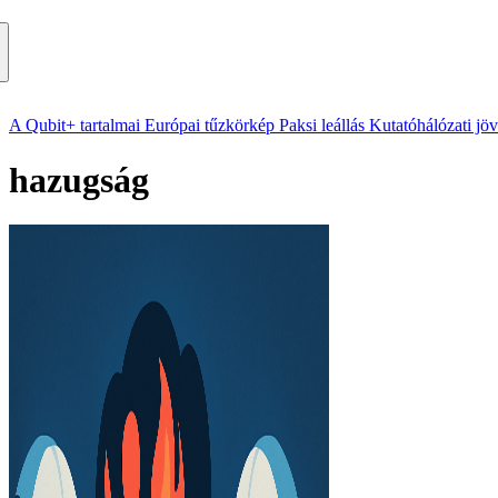
A Qubit+ tartalmai
Európai tűzkörkép
Paksi leállás
Kutatóhálózati jö
hazugság