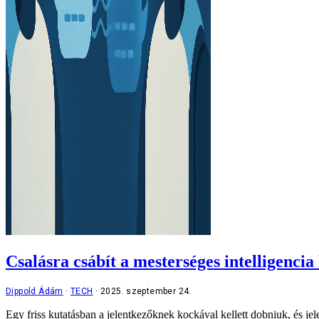
Csalásra csábít a mesterséges intelligencia
Dippold Ádám
TECH
2025. szeptember 24.
Egy friss kutatásban a jelentkezőknek kockával kellett dobniuk, és je