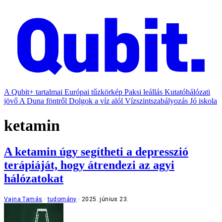
A Qubit+ tartalmai
Európai tűzkörkép
Paksi leállás
Kutatóhálózati
jövő
A Duna föntről
Dolgok a víz alól
Vízszintszabályozás
Jó iskola
ketamin
A ketamin úgy segítheti a depresszió
terápiáját, hogy átrendezi az agyi
hálózatokat
Vajna Tamás
tudomány
2025. június 23.