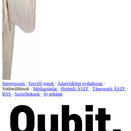
Impresszum
Szerzői jogok
Adatvédelmi nyilatkozat
Sütibeállítások
Médiaajánlat
Hirdetői ÁSZF
Támogatói ÁSZF
RSS
Szerzőinknek
Írj nekünk