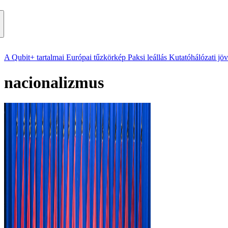
A Qubit+ tartalmai
Európai tűzkörkép
Paksi leállás
Kutatóhálózati jö
nacionalizmus