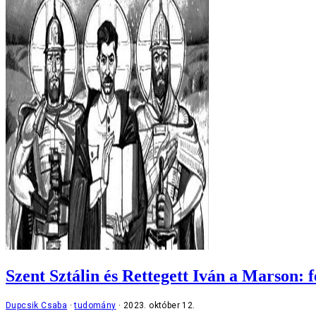
Szent Sztálin és Rettegett Iván a Marson: fé
Dupcsik Csaba
tudomány
2023. október 12.