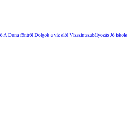
vő
A Duna föntről
Dolgok a víz alól
Vízszintszabályozás
Jó iskola