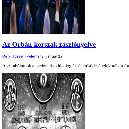
Az Orbán-korszak zászlónyelve
Mélyi József
vélemény
január 29.
A szimbólumok a nacionalista ideológiák felerősödésének korában font