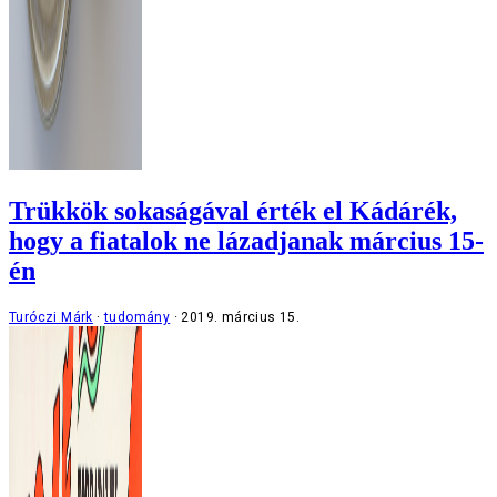
Trükkök sokaságával érték el Kádárék,
hogy a fiatalok ne lázadjanak március 15-
én
Turóczi Márk
tudomány
2019. március 15.