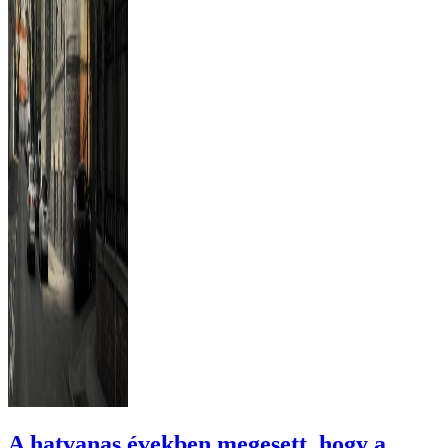
A hatvanas években megesett, hogy a