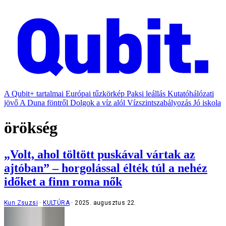
A Qubit+ tartalmai
Európai tűzkörkép
Paksi leállás
Kutatóhálózati
jövő
A Duna föntről
Dolgok a víz alól
Vízszintszabályozás
Jó iskola
örökség
„Volt, ahol töltött puskával vártak az
ajtóban” – horgolással élték túl a nehéz
időket a finn roma nők
Kun Zsuzsi
KULTÚRA
2025. augusztus 22.