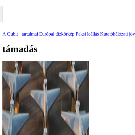
A Qubit+ tartalmai
Európai tűzkörkép
Paksi leállás
Kutatóhálózati jö
támadás