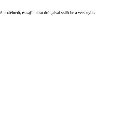
s ráébredt, és saját olcsó drónjaival szállt be a versenybe.