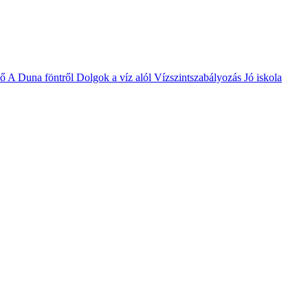
vő
A Duna föntről
Dolgok a víz alól
Vízszintszabályozás
Jó iskola