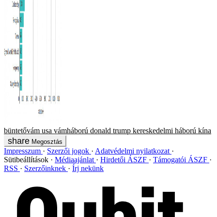
büntetővám
usa
vámháború
donald trump
kereskedelmi háború
kína
Megosztás
Impresszum
Szerzői jogok
Adatvédelmi nyilatkozat
Sütibeállítások
Médiaajánlat
Hirdetői ÁSZF
Támogatói ÁSZF
RSS
Szerzőinknek
Írj nekünk