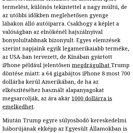
termelést, különös tekintettel a nagy múltú, de
az utóbbi időkben meglehetősen gyenge
lábakon álló autóiparra. Csakhogy a képlet a
valóságban az elnökénél hajszálnyival
bonyolultabbnak bizonyult. Egyes elemzések
szerint napjaink egyik legamerikaiabb terméke,
az USA-ban tervezett, de Kínában gyártott
iPhone például jelentősen
megdrágulhat
Trump
döntése miatt: a 64 gigabájtos iPhone 8 most 700
dollárba kerül Amerikában, de ha az
elkészítéséhez használt alapanyagokat
megsarcolják, az ára akár
1000 dollárra is
emelkedhet
.
Miután Trump egyre súlyosbodó kereskedelmi
háborújának ekképp az Egyesült Államokban is