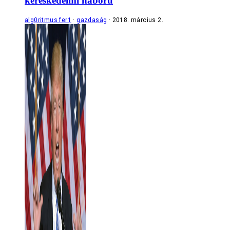
kereskedelmi háború
alg0ritmus fer1
gazdaság
2018. március 2.