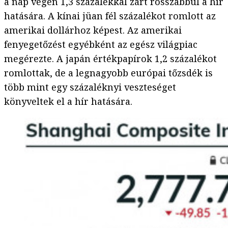
a nap végén 1,3 százalékkal zárt rosszabbul a hír
hatására. A kínai jüan fél százalékot romlott az
amerikai dollárhoz képest. Az amerikai
fenyegetőzést egyébként az egész világpiac
megérezte. A japán értékpapírok 1,2 százalékot
romlottak, de a legnagyobb európai tőzsdék is
több mint egy százaléknyi veszteséget
könyveltek el a hír hatására.