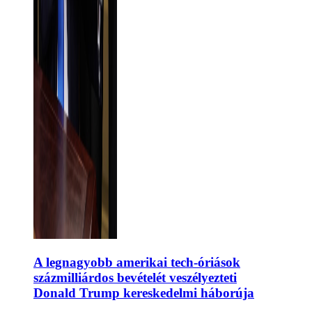
A legnagyobb amerikai tech-óriások
százmilliárdos bevételét veszélyezteti
Donald Trump kereskedelmi háborúja