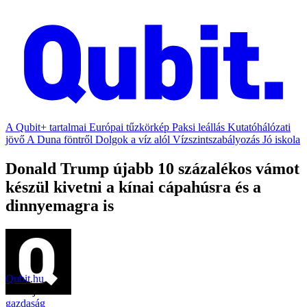
A Qubit+ tartalmai
Európai tűzkörkép
Paksi leállás
Kutatóhálózati
jövő
A Duna föntről
Dolgok a víz alól
Vízszintszabályozás
Jó iskola
Donald Trump újabb 10 százalékos vámot
készül kivetni a kínai cápahúsra és a
dinnyemagra is
Qubit.hu
2018. július 11.
gazdaság