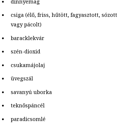
dinnyemag
csiga (élő, friss, hűtött, fagyasztott, sózott
vagy pácolt)
baracklekvár
szén-dioxid
csukamájolaj
üvegszál
savanyú uborka
teknőspáncél
paradicsomlé