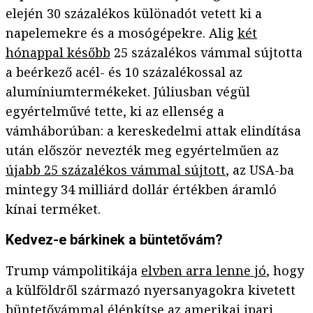
elején 30 százalékos különadót vetett ki a
napelemekre és a mosógépekre. Alig
két
hónappal később
25 százalékos vámmal sújtotta
a beérkező acél- és 10 százalékossal az
alumíniumtermékeket. Júliusban végül
egyértelművé tette, ki az ellenség a
vámháborúban: a kereskedelmi attak elindítása
után először nevezték meg egyértelműen az
újabb 25 százalékos vámmal sújtott
, az USA-ba
mintegy 34 milliárd dollár értékben áramló
kínai terméket.
Kedvez-e bárkinek a büntetővám?
Trump vámpolitikája
elvben arra lenne jó
, hogy
a külföldről származó nyersanyagokra kivetett
büntetővámmal élénkítse az amerikai ipari