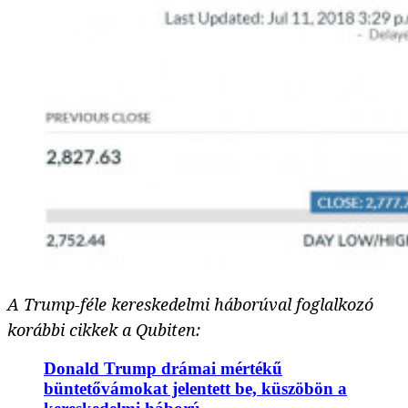
A Trump-féle kereskedelmi háborúval foglalkozó
korábbi cikkek a Qubiten:
Donald Trump drámai mértékű
büntetővámokat jelentett be, küszöbön a