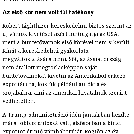
Az első kör nem volt túl hatékony
Robert Lighthizer kereskedelmi biztos
szerint
az
új vámok kivetését azért fontolgatja az USA,
mert a büntetővámok első körével nem sikerült
Kínát a kereskedelmi gyakorlata
megváltoztatására bírni. Sőt, az ázsiai ország
nem átallott megtorlásképpen saját
büntetővámokat kivetni az Amerikából érkező
exportárura, köztük például autókra és
szójababra, ami az amerikai hivatalnok szerint
védhetetlen.
A Trump-adminisztráció idén januárban
kezdte
mára többfordulóssá vált, elsősorban a kínai
exportot érintő vámháborúját. Rögtön az év