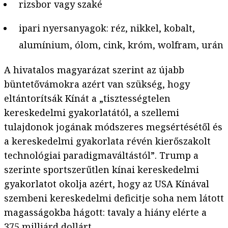
rizsbor vagy szaké
ipari nyersanyagok: réz, nikkel, kobalt,
alumínium, ólom, cink, króm, wolfram, urán
A hivatalos magyarázat szerint az újabb
büntetővámokra azért van szükség, hogy
eltántorítsák Kínát a „tisztességtelen
kereskedelmi gyakorlatától, a szellemi
tulajdonok jogának módszeres megsértésétől és
a kereskedelmi gyakorlata révén kierőszakolt
technológiai paradigmaváltástól”. Trump a
szerinte sportszerűtlen kínai kereskedelmi
gyakorlatot okolja azért, hogy az USA Kínával
szembeni kereskedelmi deficitje soha nem látott
magasságokba hágott: tavaly a hiány elérte a
375 milliárd dollárt.