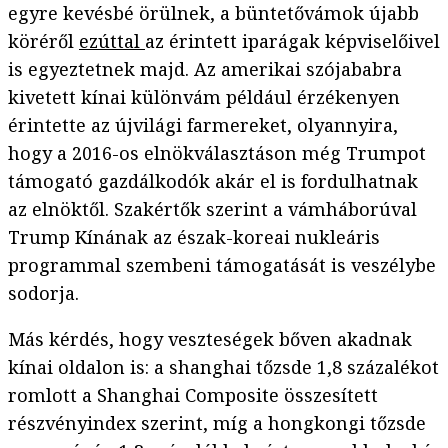
egyre kevésbé örülnek, a büntetővámok újabb
köréről
ezúttal
az érintett iparágak képviselőivel
is egyeztetnek majd. Az amerikai szójababra
kivetett kínai különvám például érzékenyen
érintette az újvilági farmereket, olyannyira,
hogy a 2016-os elnökválasztáson még Trumpot
támogató gazdálkodók akár el is fordulhatnak
az elnöktől. Szakértők szerint a vámháborúval
Trump Kínának az észak-koreai nukleáris
programmal szembeni támogatását is veszélybe
sodorja.
Más kérdés, hogy veszteségek bőven akadnak
kínai oldalon is: a shanghai tőzsde 1,8 százalékot
romlott a Shanghai Composite összesített
részvényindex szerint, míg a hongkongi tőzsde