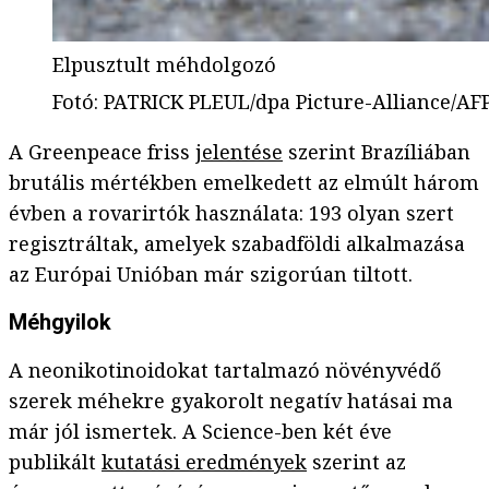
Elpusztult méhdolgozó
Fotó
:
PATRICK PLEUL/dpa Picture-Alliance/AF
A Greenpeace friss
jelentése
szerint Brazíliában
brutális mértékben emelkedett az elmúlt három
évben a rovarirtók használata: 193 olyan szert
regisztráltak, amelyek szabadföldi alkalmazása
az Európai Unióban már szigorúan tiltott.
Méhgyilok
A neonikotinoidokat tartalmazó növényvédő
szerek méhekre gyakorolt negatív hatásai ma
már jól ismertek. A Science-ben két éve
publikált
kutatási eredmények
szerint az