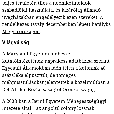
teljes területén
tilos a neonikotinoidok
szabadföldi használata
, és kizárólag állandó
üvegházakban engedélyezik ezen szereket. A
rendelkezés
tavaly decemberben lépett hatályba
Magyarországon
.
Világválság
A Maryland Egyetem méhészeti
kutatóintézetének naprakész
adatbázisa
szerint
Egyesült Államokban idén télen a kolóniák 40
százaléka elpusztult, de tömeges
méhpusztulásokat jelentettek a közelmúltban a
Dél-Afrikai Köztársaságtól Oroszországig.
A 2008-ban a Berni Egyetem
Méhegészségügyi
Intézete
által – az angolul colony lossnak