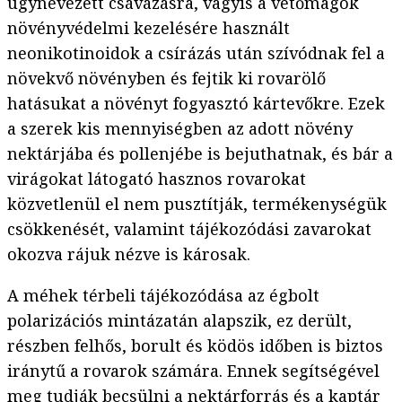
úgynevezett csávázásra, vagyis a vetőmagok
növényvédelmi kezelésére használt
neonikotinoidok a csírázás után szívódnak fel a
növekvő növényben és fejtik ki rovarölő
hatásukat a növényt fogyasztó kártevőkre. Ezek
a szerek kis mennyiségben az adott növény
nektárjába és pollenjébe is bejuthatnak, és bár a
virágokat látogató hasznos rovarokat
közvetlenül el nem pusztítják, termékenységük
csökkenését, valamint tájékozódási zavarokat
okozva rájuk nézve is károsak.
A méhek térbeli tájékozódása az égbolt
polarizációs mintázatán alapszik, ez derült,
részben felhős, borult és ködös időben is biztos
iránytű a rovarok számára. Ennek segítségével
meg tudják becsülni a nektárforrás és a kaptár