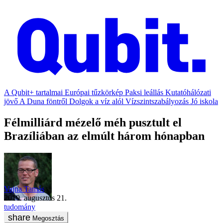
A Qubit+ tartalmai
Európai tűzkörkép
Paksi leállás
Kutatóhálózati
jövő
A Duna föntről
Dolgok a víz alól
Vízszintszabályozás
Jó iskola
Félmilliárd mézelő méh pusztult el
Brazíliában az elmúlt három hónapban
Vajna Tamás
2019. augusztus 21.
tudomány
Megosztás