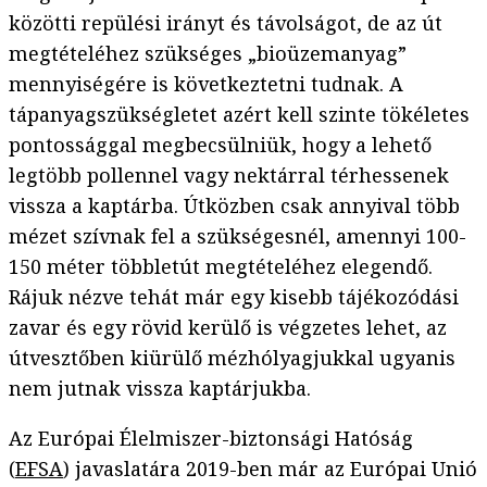
közötti repülési irányt és távolságot, de az út
megtételéhez szükséges „bioüzemanyag”
mennyiségére is következtetni tudnak. A
tápanyagszükségletet azért kell szinte tökéletes
pontossággal megbecsülniük, hogy a lehető
legtöbb pollennel vagy nektárral térhessenek
vissza a kaptárba. Útközben csak annyival több
mézet szívnak fel a szükségesnél, amennyi 100-
150 méter többletút megtételéhez elegendő.
Rájuk nézve tehát már egy kisebb tájékozódási
zavar és egy rövid kerülő is végzetes lehet, az
útvesztőben kiürülő mézhólyagjukkal ugyanis
nem jutnak vissza kaptárjukba.
Az Európai Élelmiszer-biztonsági Hatóság
(
EFSA
) javaslatára 2019-ben már az Európai Unió