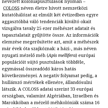
nevezett kolóniapusztulások nyomán –
COLOSS
néven életre hívott nemzetközi
kutatóhálózat az elmúlt két évtizedben egyre
aggasztóbbá váló tendenciák kiváltó okait
vizsgálva tavaly 25 ezer méhészet adatait és
tapasztalatait gyűjtötte össze. Az információk
elemzése megerősítette azt, amit a méhészek
már évek óta szajkóznak: a házi-, más néven
nyugati mézelő méh (
Apis mellifera
) európai
populációit sújtó pusztulások többféle,
egymással összeadódó káros hatás
következményei. A negatív folyamat pedig, a
hullámzó mértékek ellenére, állandósulni
látszik. A COLOSS adatai szerint 33 európai
országban, valamint Algériában, Izraelben és
Marokkóban a mézelő méhkolóniák száma 16