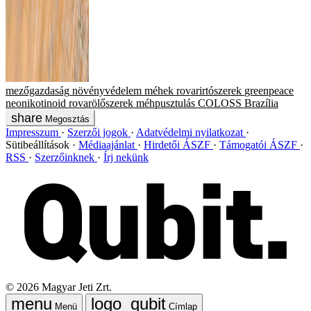
mezőgazdaság
növényvédelem
méhek
rovarirtószerek
greenpeace
neonikotinoid
rovarölőszerek
méhpusztulás
COLOSS
Brazília
Megosztás
Impresszum
Szerzői jogok
Adatvédelmi nyilatkozat
Sütibeállítások
Médiaajánlat
Hirdetői ÁSZF
Támogatói ÁSZF
RSS
Szerzőinknek
Írj nekünk
©
2026
Magyar Jeti Zrt.
Menü
Címlap