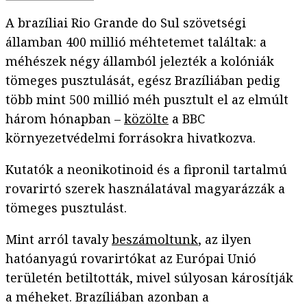
A brazíliai Rio Grande do Sul szövetségi
államban 400 millió méhtetemet találtak: a
méhészek négy államból jelezték a kolóniák
tömeges pusztulását, egész Brazíliában pedig
több mint 500 millió méh pusztult el az elmúlt
három hónapban –
közölte
a BBC
környezetvédelmi forrásokra hivatkozva.
Kutatók a neonikotinoid és a fipronil tartalmú
rovarirtó szerek használatával magyarázzák a
tömeges pusztulást.
Mint arról tavaly
beszámoltunk
, az ilyen
hatóanyagú rovarirtókat az Európai Unió
területén betiltották, mivel súlyosan károsítják
a méheket. Brazíliában azonban a