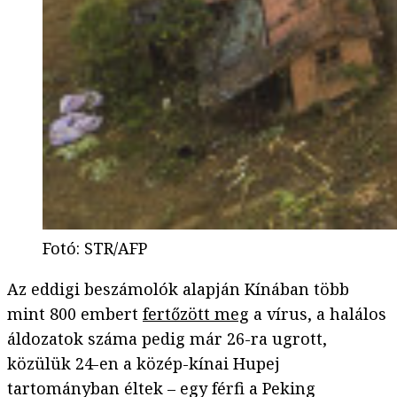
Fotó
:
STR/AFP
Az eddigi beszámolók alapján Kínában több
mint 800 embert
fertőzött meg
a vírus, a halálos
áldozatok száma pedig már 26-ra ugrott,
közülük 24-en a közép-kínai Hupej
tartományban éltek – egy férfi a Peking