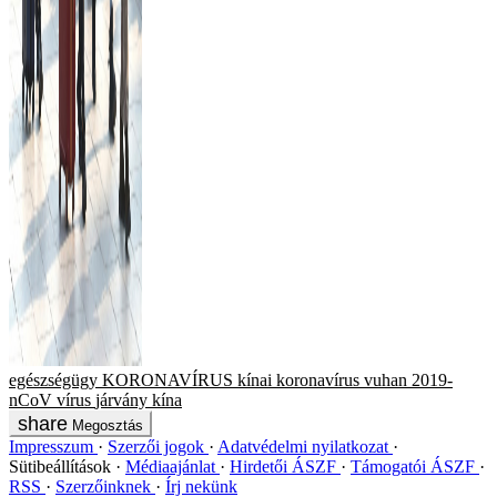
egészségügy
KORONAVÍRUS
kínai koronavírus
vuhan
2019-
nCoV
vírus
járvány
kína
Megosztás
Impresszum
Szerzői jogok
Adatvédelmi nyilatkozat
Sütibeállítások
Médiaajánlat
Hirdetői ÁSZF
Támogatói ÁSZF
RSS
Szerzőinknek
Írj nekünk