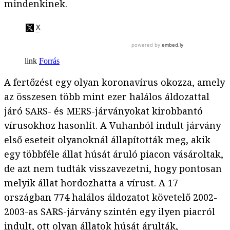
mindenkinek.
Forrás
A fertőzést egy olyan koronavírus okozza, amely
az összesen több mint ezer halálos áldozattal
járó SARS- és MERS-járványokat kirobbantó
vírusokhoz hasonlít. A Vuhanból indult járvány
első eseteit olyanoknál állapították meg, akik
egy többféle állat húsát áruló piacon vásároltak,
de azt nem tudták visszavezetni, hogy pontosan
melyik állat hordozhatta a vírust. A 17
országban 774 halálos áldozatot követelő 2002-
2003-as SARS-járvány szintén egy ilyen piacról
indult, ott olyan állatok húsát árulták,