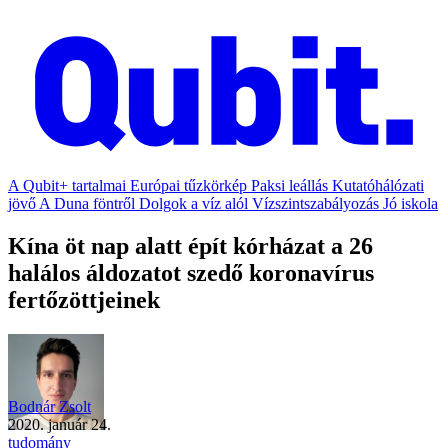
A Qubit+ tartalmai
Európai tűzkörkép
Paksi leállás
Kutatóhálózati
jövő
A Duna föntről
Dolgok a víz alól
Vízszintszabályozás
Jó iskola
Kína öt nap alatt épít kórházat a 26
halálos áldozatot szedő koronavírus
fertőzöttjeinek
Bodnár Zsolt
2020. január 24.
tudomány