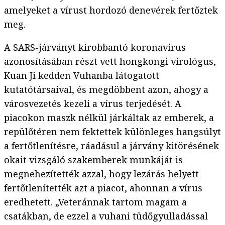
amelyeket a vírust hordozó denevérek fertőztek
meg.
A SARS-járványt kirobbantó koronavírus
azonosításában részt vett hongkongi virológus,
Kuan Ji kedden Vuhanba látogatott
kutatótársaival, és megdöbbent azon, ahogy a
városvezetés kezeli a vírus terjedését. A
piacokon maszk nélkül járkáltak az emberek, a
repülőtéren nem fektettek különleges hangsúlyt
a fertőtlenítésre, ráadásul a járvány kitörésének
okait vizsgáló szakemberek munkáját is
megnehezítették azzal, hogy lezárás helyett
fertőtlenítették azt a piacot, ahonnan a vírus
eredhetett. „Veteránnak tartom magam a
csatákban, de ezzel a vuhani tüdőgyulladással