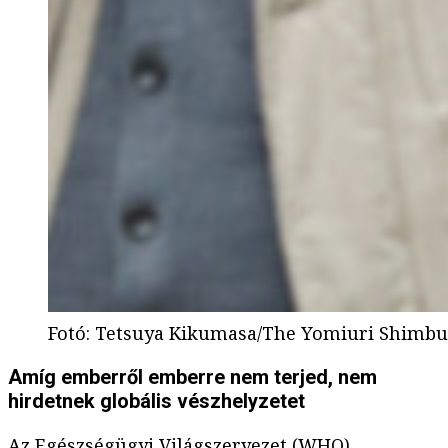
Fotó
:
Tetsuya Kikumasa/The Yomiuri Shimb
Amíg emberről emberre nem terjed, nem
hirdetnek globális vészhelyzetet
Az Egészségügyi Világszervezet (WHO)