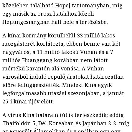
közelében található Hopej tartományban, míg
egy másik az orosz határhoz közeli
Hejlungcsiangban halt bele a fertőzésbe.
A kínai kormány körülbelül 33 millió lakos
mozgásterét korlátozta, ebben benne van két
nagyváros, a 11 millió lakosú Vuhan és a 7
milliós Huanggang korábban nem látott
mértékű karantén alá vonása. A Vuhan
városából induló repülőjáratokat határozatlan
időre felfüggesztették. Mindezt Kína egyik
legforgalmasabb utazási szezonjában, a január
25-i kínai újév előtt.
A vírus Kína határain túl is terjeszkedik: eddig
Thaiföldön 5, Dél-Koreában és Japánban 2-2, míg
az Egyesült Államokban és Nepálban egy-egy