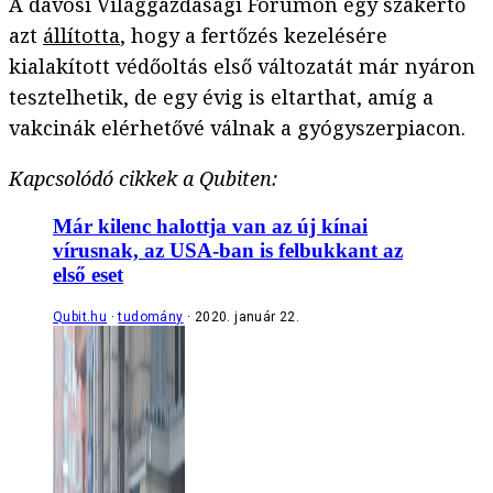
A davosi Világgazdasági Fórumon egy szakértő
azt
állította
, hogy a fertőzés kezelésére
kialakított védőoltás első változatát már nyáron
tesztelhetik, de egy évig is eltarthat, amíg a
vakcinák elérhetővé válnak a gyógyszerpiacon.
Kapcsolódó cikkek a Qubiten:
Már kilenc halottja van az új kínai
vírusnak, az USA-ban is felbukkant az
első eset
Qubit.hu
tudomány
2020. január 22.