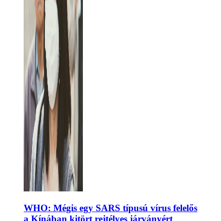
WHO: Mégis egy SARS típusú vírus felelős
a Kínában kitört rejtélyes járványért