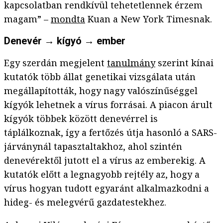
kapcsolatban rendkívül tehetetlennek érzem
magam” –
mondta
Kuan a New York Timesnak.
Denevér → kígyó → ember
Egy szerdán megjelent
tanulmány
szerint kínai
kutatók több állat genetikai vizsgálata után
megállapították, hogy nagy valószínűséggel
kígyók lehetnek a vírus forrásai. A piacon árult
kígyók többek között denevérrel is
táplálkoznak, így a fertőzés útja hasonló a SARS-
járványnál tapasztaltakhoz, ahol szintén
denevérektől jutott el a vírus az emberekig. A
kutatók előtt a legnagyobb rejtély az, hogy a
vírus hogyan tudott egyaránt alkalmazkodni a
hideg- és melegvérű gazdatestekhez.