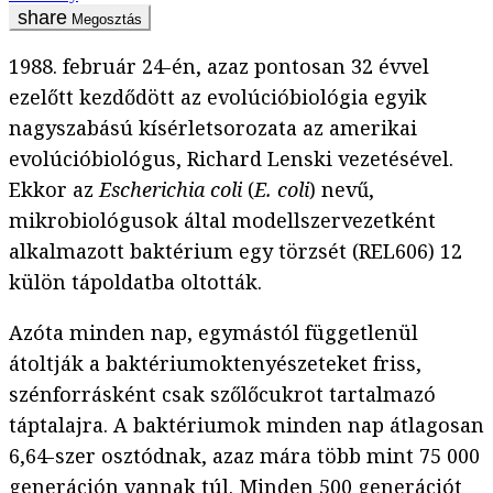
Megosztás
1988. február 24-én, azaz pontosan 32 évvel
ezelőtt kezdődött az evolúcióbiológia egyik
nagyszabású kísérletsorozata az amerikai
evolúcióbiológus, Richard Lenski vezetésével.
Ekkor az
Escherichia coli
(
E. coli
) nevű,
mikrobiológusok által modellszervezetként
alkalmazott baktérium egy törzsét (REL606) 12
külön tápoldatba oltották.
Azóta minden nap, egymástól függetlenül
átoltják a baktériumoktenyészeteket friss,
szénforrásként csak szőlőcukrot tartalmazó
táptalajra. A baktériumok minden nap átlagosan
6,64-szer osztódnak, azaz mára több mint 75 000
generáción vannak túl. Minden 500 generációt