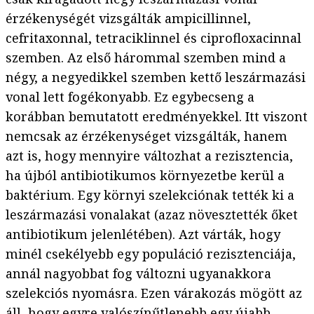
érzékenységét vizsgálták ampicillinnel,
cefritaxonnal, tetraciklinnel és ciprofloxacinnal
szemben. Az első hárommal szemben mind a
négy, a negyedikkel szemben kettő leszármazási
vonal lett fogékonyabb. Ez egybecseng a
korábban bemutatott eredményekkel. Itt viszont
nemcsak az érzékenységet vizsgálták, hanem
azt is, hogy mennyire változhat a rezisztencia,
ha újból antibiotikumos környezetbe kerül a
baktérium. Egy környi szelekciónak tették ki a
leszármazási vonalakat (azaz növesztették őket
antibiotikum jelenlétében). Azt várták, hogy
minél csekélyebb egy populáció rezisztenciája,
annál nagyobbat fog változni ugyanakkora
szelekciós nyomásra. Ezen várakozás mögött az
áll, hogy egyre valószínűtlenebb egy újabb