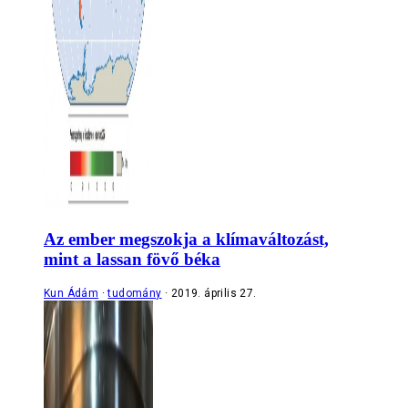
Az ember megszokja a klímaváltozást,
mint a lassan fövő béka
Kun Ádám
tudomány
2019. április 27.