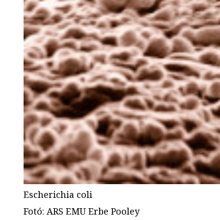
Escherichia coli
Fotó
:
ARS EMU Erbe Pooley