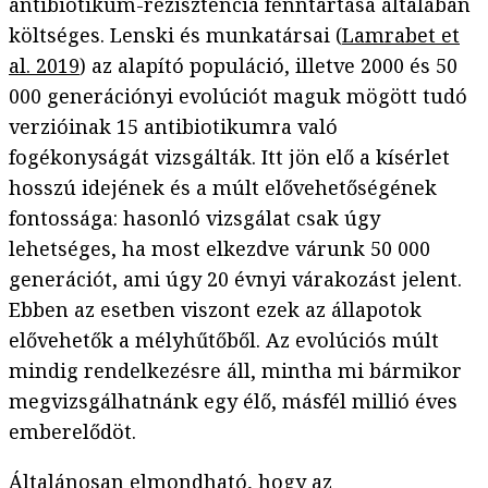
antibiotikum-rezisztencia fenntartása általában
költséges. Lenski és munkatársai (
Lamrabet et
al. 2019
) az alapító populáció, illetve 2000 és 50
000 generációnyi evolúciót maguk mögött tudó
verzióinak 15 antibiotikumra való
fogékonyságát vizsgálták. Itt jön elő a kísérlet
hosszú idejének és a múlt elővehetőségének
fontossága: hasonló vizsgálat csak úgy
lehetséges, ha most elkezdve várunk 50 000
generációt, ami úgy 20 évnyi várakozást jelent.
Ebben az esetben viszont ezek az állapotok
elővehetők a mélyhűtőből. Az evolúciós múlt
mindig rendelkezésre áll, mintha mi bármikor
megvizsgálhatnánk egy élő, másfél millió éves
emberelődöt.
Általánosan elmondható, hogy az