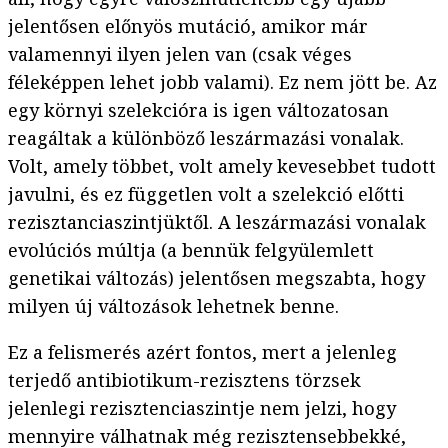
jelentősen előnyös mutáció, amikor már
valamennyi ilyen jelen van (csak véges
féleképpen lehet jobb valami). Ez nem jött be. Az
egy környi szelekcióra is igen változatosan
reagáltak a különböző leszármazási vonalak.
Volt, amely többet, volt amely kevesebbet tudott
javulni, és ez független volt a szelekció előtti
rezisztanciaszintjüktől. A leszármazási vonalak
evolúciós múltja (a bennük felgyülemlett
genetikai változás) jelentősen megszabta, hogy
milyen új változások lehetnek benne.
Ez a felismerés azért fontos, mert a jelenleg
terjedő antibiotikum-rezisztens törzsek
jelenlegi rezisztenciaszintje nem jelzi, hogy
mennyire válhatnak még rezisztensebbekké,