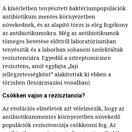
A kísérletben tenyésztett baktériumpopulációk
antibiotikum mentes környezetben
növekednek, és az alapító törzs is elég fogékony
az antibiotikumokra. Még az antibiotikumok
tömeges bevetése előttről laboratóriumban
tenyésztik és a laborban sohasem szelektálták
rezisztenciára. Egyedül a sztreptomicinre
rezisztens, amit egyfajta „faji
jellegzetességként” alakítottak ki ebben a
törzsben (leszármazási vonalban).
Csökken vajon a rezisztancia?
Az evolúciós elméletek azt vélelmezik, hogy az
antibiotikummentes környezetben növekedő
populációk rezisztenciája csökkenni fog. Az