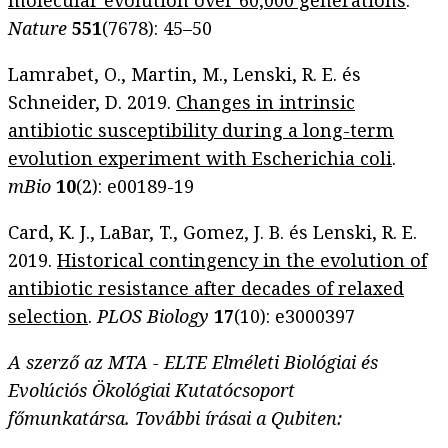
molecular evolution over 60,000 generations
.
Nature
551
(7678): 45–50
Lamrabet, O., Martin, M., Lenski, R. E. és
Schneider, D. 2019.
Changes in intrinsic
antibiotic susceptibility during a long-term
evolution experiment with Escherichia coli
.
mBio
10
(2): e00189-19
Card, K. J., LaBar, T., Gomez, J. B. és Lenski, R. E.
2019.
Historical contingency in the evolution of
antibiotic resistance after decades of relaxed
selection
.
PLOS Biology
17
(10): e3000397
A szerző az MTA - ELTE Elméleti Biológiai és
Evolúciós Ökológiai Kutatócsoport
főmunkatársa.
További írásai a Qubiten: