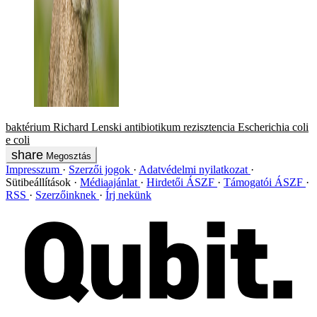
baktérium
Richard Lenski
antibiotikum
rezisztencia
Escherichia coli
e coli
Megosztás
Impresszum
Szerzői jogok
Adatvédelmi nyilatkozat
Sütibeállítások
Médiaajánlat
Hirdetői ÁSZF
Támogatói ÁSZF
RSS
Szerzőinknek
Írj nekünk