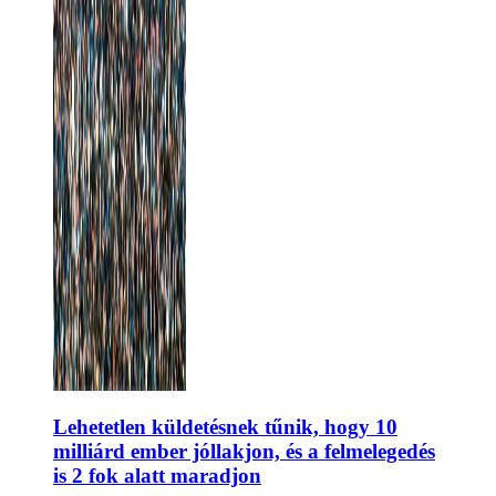
Lehetetlen küldetésnek tűnik, hogy 10
milliárd ember jóllakjon, és a felmelegedés
is 2 fok alatt maradjon