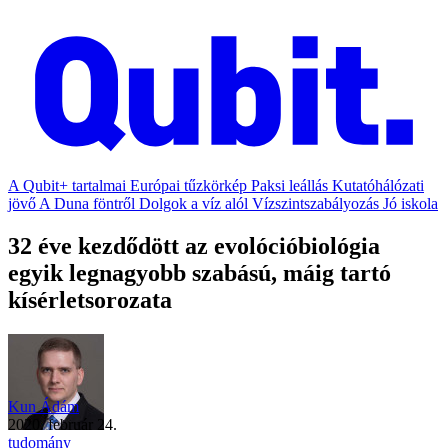
A Qubit+ tartalmai
Európai tűzkörkép
Paksi leállás
Kutatóhálózati
jövő
A Duna föntről
Dolgok a víz alól
Vízszintszabályozás
Jó iskola
32 éve kezdődött az evolócióbiológia
egyik legnagyobb szabású, máig tartó
kísérletsorozata
Kun Ádám
2020. február 24.
tudomány