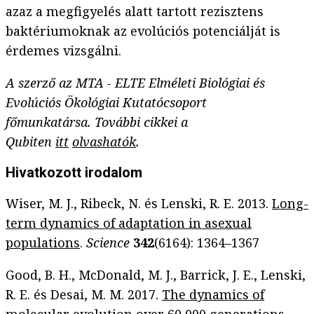
azaz a megfigyelés alatt tartott rezisztens
baktériumoknak az evolúciós potenciálját is
érdemes vizsgálni.
A szerző az MTA - ELTE Elméleti Biológiai és
Evolúciós Ökológiai Kutatócsoport
főmunkatársa. További cikkei a
Qubiten
itt
olvashatók
.
Hivatkozott irodalom
Wiser, M. J., Ribeck, N. és Lenski, R. E. 2013.
Long-
term dynamics of adaptation in asexual
populations
.
Science
342
(6164): 1364–1367
Good, B. H., McDonald, M. J., Barrick, J. E., Lenski,
R. E. és Desai, M. M. 2017.
The dynamics of