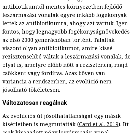
antibiotikumtól mentes környezetben fejlődő
leszármazási vonalak egyre inkább fogékonyak
lettek az antibiotikumra, ahogy azt vártuk. Igen
fontos, hogy legnagyobb fogékonyságnövekedés
az első 2000 generációban történt. Találtak
viszont olyan antibiotikumot, amire kissé
rezisztensebbé váltak a leszármazási vonalak, de
olyat is, amelyre előbb nőtt a rezisztencia, majd
csökkent vagy fordítva. Azaz bőven van
variancia a rendszerben, az evolúció nem
jósolható tökéletesen.
Változatosan reagálnak
Az evolúciós út jósolhatatlanságát egy másik
kísérletben is megmutatták (
Card et al. 2019
). Itt
csak kiragadott négy leszármazási vonal