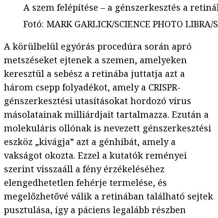
A szem felépítése – a génszerkesztés a retiná
Fotó
:
MARK GARLICK/SCIENCE PHOTO LIBRA/Sc
A körülbelül egyórás procedúra során apró
metszéseket ejtenek a szemen, amelyeken
keresztül a sebész a retinába juttatja azt a
három csepp folyadékot, amely a CRISPR-
génszerkesztési utasításokat hordozó vírus
másolatainak milliárdjait tartalmazza. Ezután a
molekuláris ollónak is nevezett génszerkesztési
eszköz „kivágja” azt a génhibát, amely a
vakságot okozta. Ezzel a kutatók reményei
szerint visszaáll a fény érzékeléséhez
elengedhetetlen fehérje termelése, és
megelőzhetővé válik a retinában található sejtek
pusztulása, így a páciens legalább részben