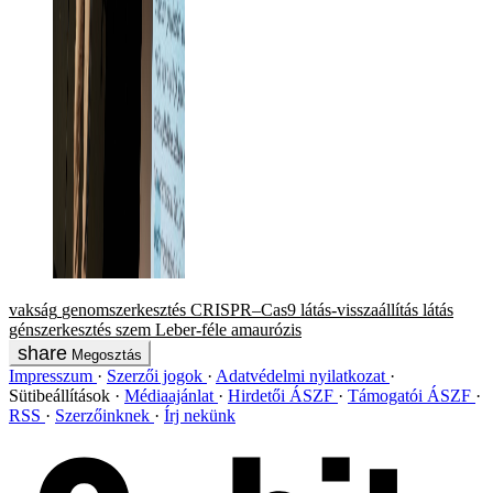
vakság
genomszerkesztés
CRISPR–Cas9
látás-visszaállítás
látás
génszerkesztés
szem
Leber-féle amaurózis
Megosztás
Impresszum
Szerzői jogok
Adatvédelmi nyilatkozat
Sütibeállítások
Médiaajánlat
Hirdetői ÁSZF
Támogatói ÁSZF
RSS
Szerzőinknek
Írj nekünk