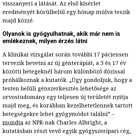
visszanyeri a látását. Az első kísérlet
eredményét körülbelül egy hónap múlva teszik
majd közzé.
Olyanok is gyógyulhatnak, akik már nem is
emlékeznek, milyen érzés látni
A klinikai vizsgálat során további 17 páciensen
tervezik bevetni az új génterápiát, a 3 és 17 év
közötti betegeknél három különböző dózissal
próbálkoznak a kutatók. „Úgy gondoljuk, hogy a
testen belüli génszerkesztés lehetősége az
orvostudomány egy teljesen új területét nyitja
majd meg, és korábban kezelhetetlennek tartott
betegségekre lehet gyógymódot találni” –
mondta
az NPR-nak Charles Albright, a
kutatásban részt vevő egyik gyógyszeripari cég,