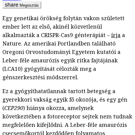
Megosztás
Egy genetikai örökség folytán vakon született
ember lett az első, akinél közvetlenül
alkalmazták a CRISPR-Cas9 génterápiát –
írja
a
Nature. Az amerikai Portlandben található
Oregoni Orvostudományi Egyetem kutatói a
Leber-féle amaurózis egyik ritka fajtájának
(LCA10) gyógyítását célozták meg a
génszerkesztési módszerrel.
Ez a gyógyíthatatlannak tartott betegség a
gyerekkori vakság egyik fő okozója, és egy gén
(
CEP290
) hiánya okozza, amelynek
következtében a fotoreceptor sejtek nem tudnak
megfelelően kifejlődni. A Leber-féle amaurózis
csecsemőkortól kezdődően folyamatos