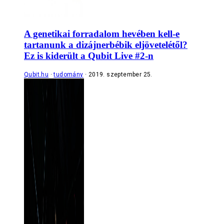
A genetikai forradalom hevében kell-e
tartanunk a dizájnerbébik eljövetelétől?
Ez is kiderült a Qubit Live #2-n
Qubit.hu
tudomány
2019. szeptember 25.