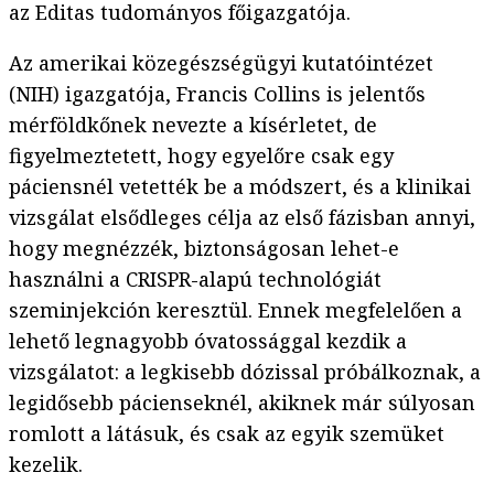
az Editas tudományos főigazgatója.
Az amerikai közegészségügyi kutatóintézet
(NIH) igazgatója, Francis Collins is jelentős
mérföldkőnek nevezte a kísérletet, de
figyelmeztetett, hogy egyelőre csak egy
páciensnél vetették be a módszert, és a klinikai
vizsgálat elsődleges célja az első fázisban annyi,
hogy megnézzék, biztonságosan lehet-e
használni a CRISPR-alapú technológiát
szeminjekción keresztül. Ennek megfelelően a
lehető legnagyobb óvatossággal kezdik a
vizsgálatot: a legkisebb dózissal próbálkoznak, a
legidősebb pácienseknél, akiknek már súlyosan
romlott a látásuk, és csak az egyik szemüket
kezelik.