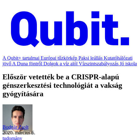
A Qubit+ tartalmai
Európai tűzkörkép
Paksi leállás
Kutatóhálózati
jövő
A Duna föntről
Dolgok a víz alól
Vízszintszabályozás
Jó iskola
Először vetették be a CRISPR-alapú
génszerkesztési technológiát a vakság
gyógyítására
Bodnár Zsolt
2020. március 6.
tudomány