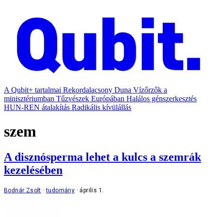
A Qubit+ tartalmai
Rekordalacsony Duna
Vízőrzők a
minisztériumban
Tűzvészek Európában
Halálos génszerkesztés
HUN-REN átalakítás
Radikális kívülállás
szem
A disznósperma lehet a kulcs a szemrák
kezelésében
Bodnár Zsolt
tudomány
április 1.