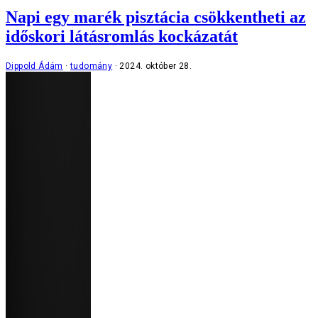
Napi egy marék pisztácia csökkentheti az
időskori látásromlás kockázatát
Dippold Ádám
tudomány
2024. október 28.