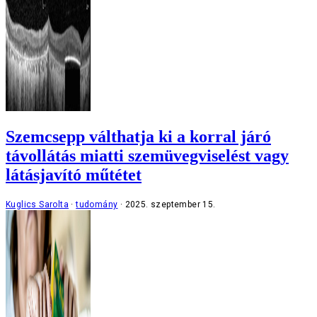
Szemcsepp válthatja ki a korral járó
távollátás miatti szemüvegviselést vagy
látásjavító műtétet
Kuglics Sarolta
tudomány
2025. szeptember 15.