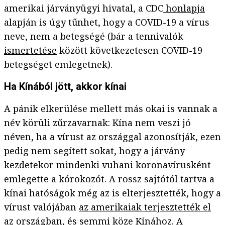
amerikai járványügyi hivatal, a CDC
honlapja
alapján is úgy tűnhet, hogy a COVID-19 a vírus
neve, nem a betegségé (bár a tennivalók
ismertetése
között következetesen COVID-19
betegséget emlegetnek).
Ha Kínából jött, akkor kínai
A pánik elkerülése mellett más okai is vannak a
név körüli zűrzavarnak: Kína nem veszi jó
néven, ha a vírust az országgal azonosítják, ezen
pedig nem segített sokat, hogy a járvány
kezdetekor mindenki vuhani koronavírusként
emlegette a kórokozót. A rossz sajtótól tartva a
kínai hatóságok még az is elterjesztették, hogy a
vírust valójában
az amerikaiak terjesztették el
az országban, és semmi köze Kínához. A