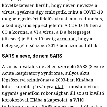
következetesen kerüli, hogy néven nevezze a
vírust, gyakran úgy emlegetik, mint a COVID-19
megbetegedésért felelős vírust, ami redundáns,
a kód ugyanis épp ezt jelenti. A COVID-19-ben a
CO a korona, a VI a vírus, a D a betegséget
(disease) jelöli, a 19 pedig
arra utal
, hogy a
betegséget első ízben 2019-ben azonosították.
SARS a neve, de nem SARS
A vírus hivatalos nevében szereplő SARS (Severe
Acute Respiratory Syndrome, súlyos akut
légzőszervi szindróma) a 2003-ban Kínában
kitört korábbi járványra
utal
, a mostani vírus
ugyanis genetikai rokonságban áll az azt kiváltó
kórokozóval. Hiába a kapcsolat, a WHO
tudatosan kerüli
a SARS elnevezést, attól tartva,