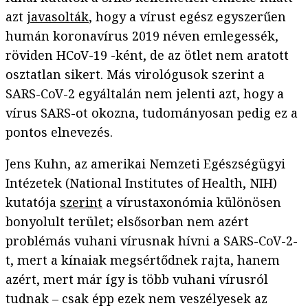
azt
javasolták
, hogy a vírust egész egyszerűen
humán koronavírus 2019 néven emlegessék,
röviden HCoV-19 -ként, de az ötlet nem aratott
osztatlan sikert. Más virológusok szerint a
SARS-CoV-2 egyáltalán nem jelenti azt, hogy a
vírus SARS-ot okozna, tudományosan pedig ez a
pontos elnevezés.
Jens Kuhn, az amerikai Nemzeti Egészségügyi
Intézetek (National Institutes of Health, NIH)
kutatója
szerint
a vírustaxonómia különösen
bonyolult terület; elsősorban nem azért
problémás vuhani vírusnak hívni a SARS-CoV-2-
t, mert a kínaiak megsértődnek rajta, hanem
azért, mert már így is több vuhani vírusról
tudnak – csak épp ezek nem veszélyesek az