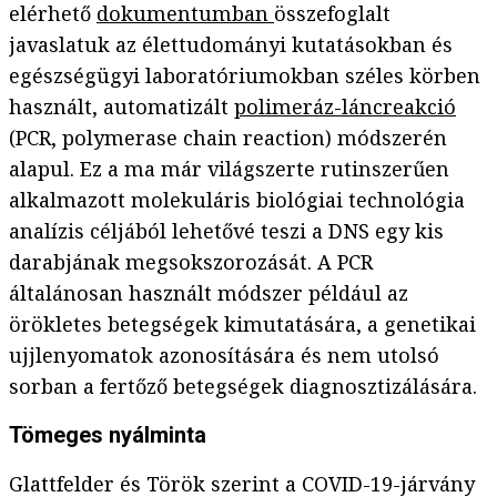
elérhető
dokumentumban
összefoglalt
javaslatuk az élettudományi kutatásokban és
egészségügyi laboratóriumokban széles körben
használt, automatizált
polimeráz-láncreakció
(PCR, polymerase chain reaction) módszerén
alapul. Ez a ma már világszerte rutinszerűen
alkalmazott molekuláris biológiai technológia
analízis céljából lehetővé teszi a DNS egy kis
darabjának megsokszorozását. A PCR
általánosan használt módszer például az
örökletes betegségek kimutatására, a genetikai
ujjlenyomatok azonosítására és nem utolsó
sorban a fertőző betegségek diagnosztizálására.
Tömeges nyálminta
Glattfelder és Török szerint a COVID-19-járvány