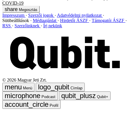
COVID-19
Megosztás
Impresszum
Szerzői jogok
Adatvédelmi nyilatkozat
Sütibeállítások
Médiaajánlat
Hirdetői ÁSZF
Támogatói ÁSZF
RSS
Szerzőinknek
Írj nekünk
©
2026
Magyar Jeti Zrt.
Menü
Címlap
Podcast
Qubit+
Profil