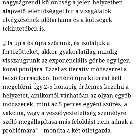
nagyságrendi különbség a jelen helyzetben
alapvető jelentőséggel bír a vizsgálatok
elvégzésének időtartama és a költségek
tekintetében is.
„Ha újra és újra szűrünk, és izoláljuk a
fertőzötteket, akkor gyakorlatilag mindig
visszaugrunk az exponenciális görbe egy igen
korai pontjára. Ezzel az iteratív módszerrel a
belső forrásokból történő újra kitörést kell
megelőzni. Így 2-5 hónapig érdemes kezelni a
helyzetet, amikortól várhatóan az olyan egyéb
módszerek, mint az 5 perces egyéni szűrés, a
vakcina, vagy a veszélyeztetettség személyre
szóló megállapítása más feloldást nem adnak a
problémára” – mondta a két ötletgazda.