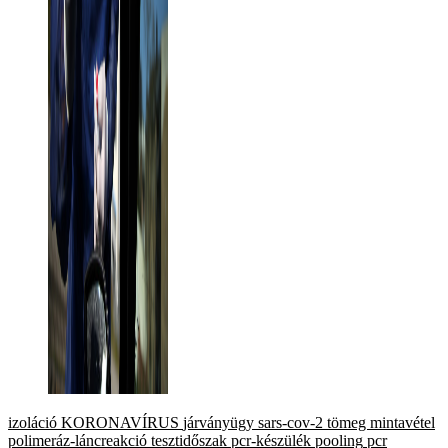
izoláció
KORONAVÍRUS
járványügy
sars-cov-2
tömeg mintavétel
polimeráz-láncreakció
tesztidőszak
pcr-készülék
pooling
pcr