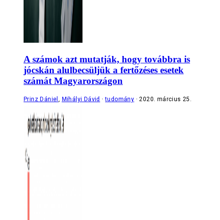
A számok azt mutatják, hogy továbbra is
jócskán alulbecsüljük a fertőzéses esetek
számát Magyarországon
Prinz Dániel
,
Mihályi Dávid
tudomány
2020. március 25.