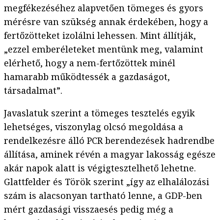
megfékezéséhez alapvetően tömeges és gyors
mérésre van szükség annak érdekében, hogy a
fertőzötteket izolálni lehessen. Mint állítják,
„ezzel emberéleteket mentünk meg, valamint
elérhető, hogy a nem-fertőzöttek minél
hamarabb működtessék a gazdaságot,
társadalmat”.
Javaslatuk szerint a tömeges tesztelés egyik
lehetséges, viszonylag olcsó megoldása a
rendelkezésre álló PCR berendezések hadrendbe
állítása, aminek révén a magyar lakosság egésze
akár napok alatt is végigtesztelhető lehetne.
Glattfelder és Török szerint „így az elhalálozási
szám is alacsonyan tartható lenne, a GDP-ben
mért gazdasági visszaesés pedig még a