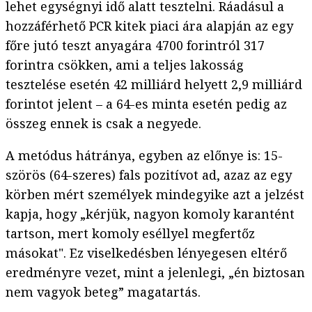
lehet egységnyi idő alatt tesztelni. Ráadásul a
hozzáférhető PCR kitek piaci ára alapján az egy
főre jutó teszt anyagára 4700 forintról 317
forintra csökken, ami a teljes lakosság
tesztelése esetén 42 milliárd helyett 2,9 milliárd
forintot jelent – a 64-es minta esetén pedig az
összeg ennek is csak a negyede.
A metódus hátránya, egyben az előnye is: 15-
szörös (64-szeres) fals pozitívot ad, azaz az egy
körben mért személyek mindegyike azt a jelzést
kapja, hogy „kérjük, nagyon komoly karantént
tartson, mert komoly eséllyel megfertőz
másokat". Ez viselkedésben lényegesen eltérő
eredményre vezet, mint a jelenlegi, „én biztosan
nem vagyok beteg” magatartás.