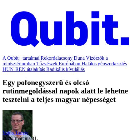
A Qubit+ tartalmai
Rekordalacsony Duna
Vízőrzők a
minisztériumban
Tűzvészek Európában
Halálos génszerkesztés
HUN-REN átalakítás
Radikális kívülállás
Egy pofonegyszerű és olcsó
rutinmegoldással napok alatt le lehetne
tesztelni a teljes magyar népességet
Vajna Tamás
2020. március 31.