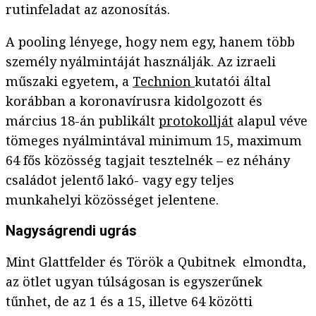
rutinfeladat az azonosítás.
A pooling lényege, hogy nem egy, hanem több
személy nyálmintáját használják. Az izraeli
műszaki egyetem, a
Technion
kutatói által
korábban a koronavírusra kidolgozott és
március 18-án publikált
protokollját
alapul véve
tömeges nyálmintával minimum 15, maximum
64 fős közösség tagjait tesztelnék – ez néhány
családot jelentő lakó- vagy egy teljes
munkahelyi közösséget jelentene.
Nagyságrendi ugrás
Mint Glattfelder és Török a Qubitnek elmondta,
az ötlet ugyan túlságosan is egyszerűnek
tűnhet, de az 1 és a 15, illetve 64 közötti