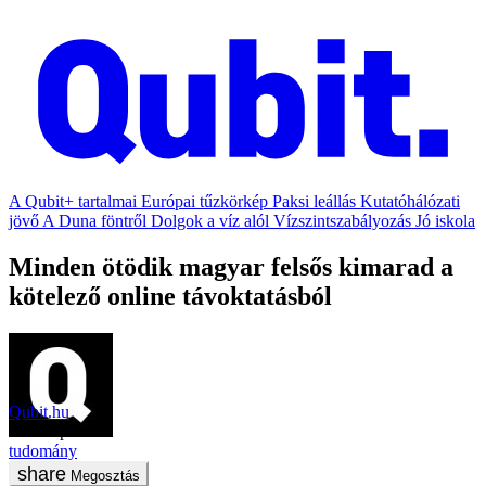
A Qubit+ tartalmai
Európai tűzkörkép
Paksi leállás
Kutatóhálózati
jövő
A Duna föntről
Dolgok a víz alól
Vízszintszabályozás
Jó iskola
Minden ötödik magyar felsős kimarad a
kötelező online távoktatásból
Qubit.hu
2020. április 6.
tudomány
Megosztás