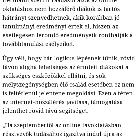
Hermann szerint ráadásul azok az online
oktatáshoz nem hozzáférő diákok is tartós
hátrányt szenvedhetnek, akik korábban jó
tanulmányi eredményt értek el, hiszen az
esetlegesen leromló eredményeik ronthatják a
továbbtanulási esélyeiket.
Úgy véli, hogy bár logikus lépésnek tűnik, rövid
távon aligha lehetséges az érintett diákokat a
szükséges eszközökkel ellátni, és sok
mélyszegénységben élő család esetében ez nem
is feltétlenül jelentene megoldást. Ezen a téren
az internet-hozzáférés javítása, támogatása
jelenthet rövid távú segítséget.
„Ha szeptembertől az online távoktatásban
résztvevők tudásához igazítva indul újra az