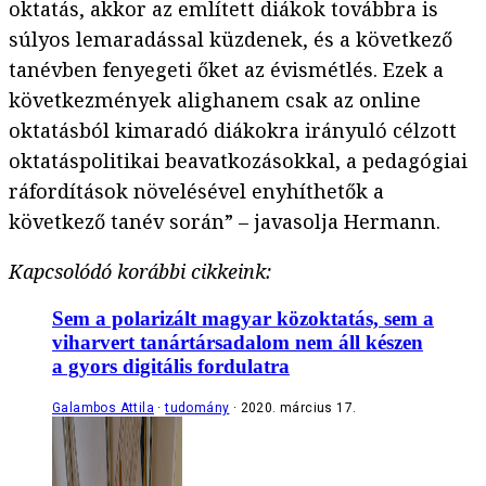
oktatás, akkor az említett diákok továbbra is
súlyos lemaradással küzdenek, és a következő
tanévben fenyegeti őket az évismétlés. Ezek a
következmények alighanem csak az online
oktatásból kimaradó diákokra irányuló célzott
oktatáspolitikai beavatkozásokkal, a pedagógiai
ráfordítások növelésével enyhíthetők a
következő tanév során” – javasolja Hermann.
Kapcsolódó korábbi cikkeink:
Sem a polarizált magyar közoktatás, sem a
viharvert tanártársadalom nem áll készen
a gyors digitális fordulatra
Galambos Attila
tudomány
2020. március 17.