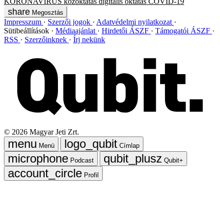
KORONAVÍRUS
közoktatás
digitális oktatás
COVID-19
Megosztás
Impresszum
Szerzői jogok
Adatvédelmi nyilatkozat
Sütibeállítások
Médiaajánlat
Hirdetői ÁSZF
Támogatói ÁSZF
RSS
Szerzőinknek
Írj nekünk
©
2026
Magyar Jeti Zrt.
Menü
Címlap
Podcast
Qubit+
Profil