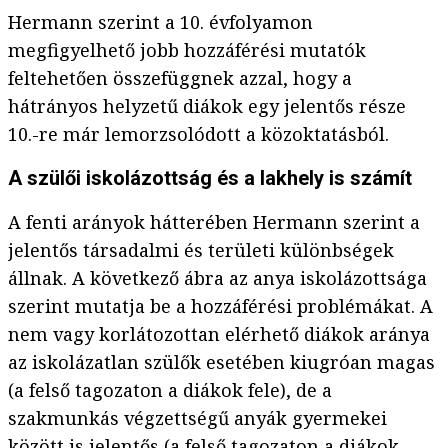
Hermann szerint a 10. évfolyamon
megfigyelhető jobb hozzáférési mutatók
feltehetően összefüggnek azzal, hogy a
hátrányos helyzetű diákok egy jelentős része
10.-re már lemorzsolódott a közoktatásból.
A szülői iskolázottság és a lakhely is számít
A fenti arányok hátterében Hermann szerint a
jelentős társadalmi és területi különbségek
állnak. A következő ábra az anya iskolázottsága
szerint mutatja be a hozzáférési problémákat. A
nem vagy korlátozottan elérhető diákok aránya
az iskolázatlan szülők esetében kiugróan magas
(a felső tagozaton a diákok fele), de a
szakmunkás végzettségű anyák gyermekei
között is jelentős (a felső tagozaton a diákok