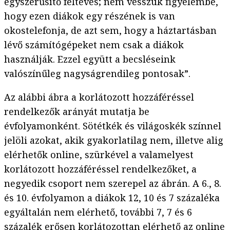
egyszerűsítő feltevés; nem vesszük figyelembe,
hogy ezen diákok egy részének is van
okostelefonja, de azt sem, hogy a háztartásban
lévő számítógépeket nem csak a diákok
használják. Ezzel együtt a becsléseink
valószínűleg nagyságrendileg pontosak”.
Az alábbi ábra a korlátozott hozzáféréssel
rendelkezők arányát mutatja be
évfolyamonként. Sötétkék és világoskék színnel
jelöli azokat, akik gyakorlatilag nem, illetve alig
elérhetők online, szürkével a valamelyest
korlátozott hozzáféréssel rendelkezőket, a
negyedik csoport nem szerepel az ábrán. A 6., 8.
és 10. évfolyamon a diákok 12, 10 és 7 százaléka
egyáltalán nem elérhető, további 7, 7 és 6
százalék erősen korlátozottan elérhető az online