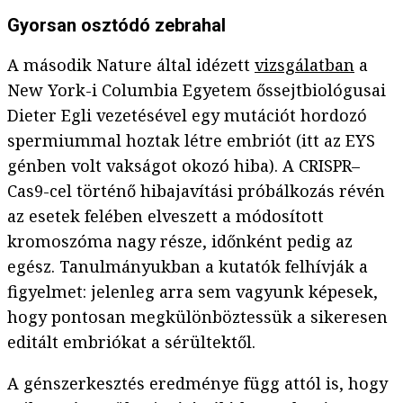
Gyorsan osztódó zebrahal
A második Nature által idézett
vizsgálatban
a
New York-i Columbia Egyetem őssejtbiológusai
Dieter Egli vezetésével egy mutációt hordozó
spermiummal hoztak létre embriót (itt az EYS
génben volt vakságot okozó hiba). A CRISPR–
Cas9-cel történő hibajavítási próbálkozás révén
az esetek felében elveszett a módosított
kromoszóma nagy része, időnként pedig az
egész. Tanulmányukban a kutatók felhívják a
figyelmet: jelenleg arra sem vagyunk képesek,
hogy pontosan megkülönböztessük a sikeresen
editált embriókat a sérültektől.
A génszerkesztés eredménye függ attól is, hogy