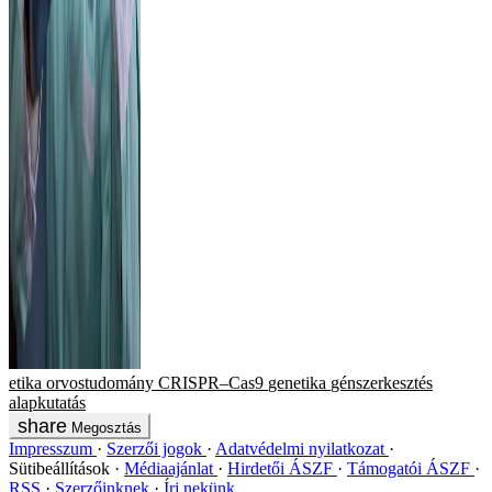
etika
orvostudomány
CRISPR–Cas9
genetika
génszerkesztés
alapkutatás
Megosztás
Impresszum
Szerzői jogok
Adatvédelmi nyilatkozat
Sütibeállítások
Médiaajánlat
Hirdetői ÁSZF
Támogatói ÁSZF
RSS
Szerzőinknek
Írj nekünk