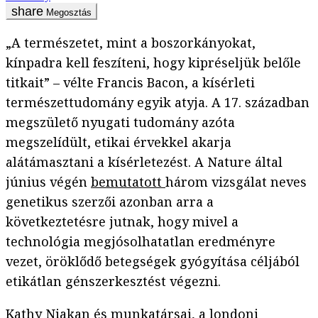
Megosztás
„A természetet, mint a boszorkányokat,
kínpadra kell feszíteni, hogy kipréseljük belőle
titkait” – vélte Francis Bacon, a kísérleti
természettudomány egyik atyja. A 17. században
megszülető nyugati tudomány azóta
megszelídült, etikai érvekkel akarja
alátámasztani a kísérletezést. A Nature által
június végén
bemutatott
három vizsgálat neves
genetikus szerzői azonban arra a
következtetésre jutnak, hogy mivel a
technológia megjósolhatatlan eredményre
vezet, öröklődő betegségek gyógyítása céljából
etikátlan génszerkesztést végezni.
Kathy Niakan és munkatársai, a londoni