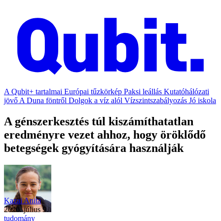
A Qubit+ tartalmai
Európai tűzkörkép
Paksi leállás
Kutatóhálózati
jövő
A Duna föntről
Dolgok a víz alól
Vízszintszabályozás
Jó iskola
A génszerkesztés túl kiszámíthatatlan
eredményre vezet ahhoz, hogy öröklődő
betegségek gyógyítására használják
Kazai Anita
2020. július 9.
tudomány