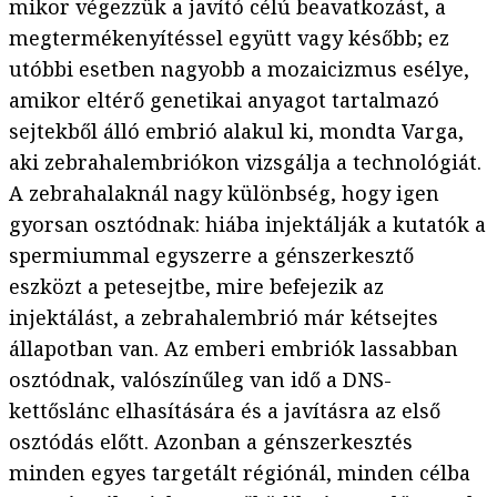
mikor végezzük a javító célú beavatkozást, a
megtermékenyítéssel együtt vagy később; ez
utóbbi esetben nagyobb a mozaicizmus esélye,
amikor eltérő genetikai anyagot tartalmazó
sejtekből álló embrió alakul ki, mondta Varga,
aki zebrahalembriókon vizsgálja a technológiát.
A zebrahalaknál nagy különbség, hogy igen
gyorsan osztódnak: hiába injektálják a kutatók a
spermiummal egyszerre a génszerkesztő
eszközt a petesejtbe, mire befejezik az
injektálást, a zebrahalembrió már kétsejtes
állapotban van. Az emberi embriók lassabban
osztódnak, valószínűleg van idő a DNS-
kettőslánc elhasítására és a javításra az első
osztódás előtt. Azonban a génszerkesztés
minden egyes targetált régiónál, minden célba