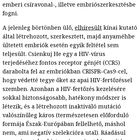
emberi csíravonal-, illetve embriószerkesztésbe
fogni.
A jelenleg börtönben ülő,
elhíresült
kínai kutató
által létrehozott, szerkesztett, majd anyaméhbe
ültetett embriók esetén egyik feltétel sem
teljesült. Csienkuj He egy a HIV-vírus
terjedéséhez fontos receptor génjét (CCR5)
darabolta fel az embriókban CRISPR–Cas9-cel,
hogy védetté tegye őket az apai HIV-fertőzéssel
szemben. Azonban a HIV-fertőzés kezelésére
sokkal biztonságosabb, hatékony módszer is
létezik, és a létrehozott inaktiváló mutáció
valószínűleg káros (természetesen előforduló
formája Észak-Európában fellelhető, máshol
nem, ami negatív szelekcióra utal). Ráadásul