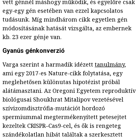
vett génnél máshogy működik, és egyelőre csak
egy-egy gén esetében van ezzel kapcsolatos
tudásunk. Míg mindhárom cikk egyetlen gén
módosításának hatását vizsgálta, az embernek
kb. 23 ezer génje van.
Gyanús génkonverzió
Varga szerint a harmadik idézett
tanulmány
,
ami egy 2017-es Nature-cikk folytatása, egy
meglehetősen különutas hipotézist próbál
alátámasztani. Az Oregoni Egyetem reproduktív
biológusai Shoukhrat
Mitalipov vezetésével
szívizomdisztrófia-mutációt hordozó
spermiummal megtermékenyített petesejtet
kezeltek CRISPR–Cas9-cel, és ők is rengeteg
szándékolatlan hibát találtak a szerkesztett