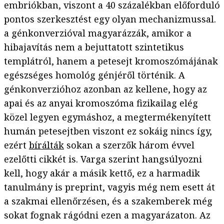
embriókban, viszont a 40 százalékban előforduló
pontos szerkesztést egy olyan mechanizmussal.
a génkonverzióval magyarázzák, amikor a
hibajavítás nem a bejuttatott szintetikus
templátról, hanem a petesejt kromoszómájának
egészséges homológ génjéről történik. A
génkonverzióhoz azonban az kellene, hogy az
apai és az anyai kromoszóma fizikailag elég
közel legyen egymáshoz, a megtermékenyített
humán petesejtben viszont ez sokáig nincs így,
ezért
bírálták
sokan a szerzők három évvel
ezelőtti cikkét is. Varga szerint hangsúlyozni
kell, hogy akár a másik kettő, ez a harmadik
tanulmány is preprint, vagyis még nem esett át
a szakmai ellenőrzésen, és a szakemberek még
sokat fognak rágódni ezen a magyarázaton. Az