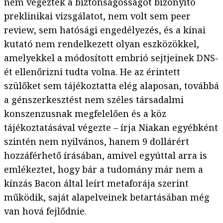
nem végeztek a biztonságosságot bizonyító
preklinikai vizsgálatot, nem volt sem peer
review, sem hatósági engedélyezés, és a kínai
kutató nem rendelkezett olyan eszközökkel,
amelyekkel a módosított embrió sejtjeinek DNS-
ét ellenőrizni tudta volna. He az érintett
szülőket sem tájékoztatta elég alaposan, továbbá
a génszerkesztést nem széles társadalmi
konszenzusnak megfelelően és a köz
tájékoztatásával végezte – írja Niakan egyébként
szintén nem nyilvános, hanem 9 dollárért
hozzáférhető írásában, amivel egyúttal arra is
emlékeztet, hogy bár a tudomány már nem a
kínzás Bacon által leírt metaforája szerint
működik, saját alapelveinek betartásában még
van hová fejlődnie.