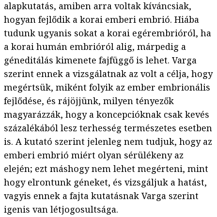
alapkutatás, amiben arra voltak kíváncsiak,
hogyan fejlődik a korai emberi embrió. Hiába
tudunk ugyanis sokat a korai egérembrióról, ha
a korai humán embrióról alig, márpedig a
géneditálás kimenete fajfüggő is lehet. Varga
szerint ennek a vizsgálatnak az volt a célja, hogy
megértsük, miként folyik az ember embrionális
fejlődése, és rájöjjünk, milyen tényezők
magyarázzák, hogy a koncepcióknak csak kevés
százalékából lesz terhesség természetes esetben
is. A kutató szerint jelenleg nem tudjuk, hogy az
emberi embrió miért olyan sérülékeny az
elején; ezt máshogy nem lehet megérteni, mint
hogy elrontunk géneket, és vizsgáljuk a hatást,
vagyis ennek a fajta kutatásnak Varga szerint
igenis van létjogosultsága.