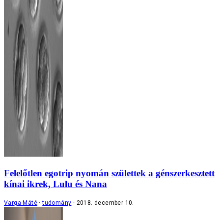
Felelőtlen egotrip nyomán születtek a génszerkesztett
kínai ikrek, Lulu és Nana
Varga Máté
tudomány
2018. december 10.