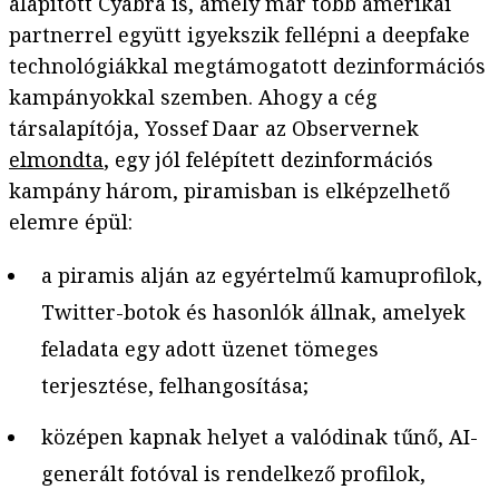
alapított Cyabra is, amely már több amerikai
partnerrel együtt igyekszik fellépni a deepfake
technológiákkal megtámogatott dezinformációs
kampányokkal szemben. Ahogy a cég
társalapítója, Yossef Daar az Observernek
elmondta
, egy jól felépített dezinformációs
kampány három, piramisban is elképzelhető
elemre épül:
a piramis alján az egyértelmű kamuprofilok,
Twitter-botok és hasonlók állnak, amelyek
feladata egy adott üzenet tömeges
terjesztése, felhangosítása;
középen kapnak helyet a valódinak tűnő, AI-
generált fotóval is rendelkező profilok,