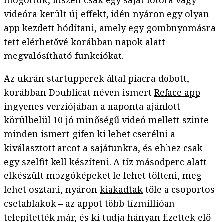
videóra került új effekt, idén nyáron egy olyan
app kezdett hódítani, amely egy gombnyomásra
tett elérhetővé korábban napok alatt
megvalósítható funkciókat.
Az ukrán startupperek által piacra dobott,
korábban Doublicat néven ismert
Reface app
ingyenes verziójában a naponta ajánlott
körülbelül 10 jó minőségű videó mellett szinte
minden ismert gifen ki lehet cserélni a
kiválasztott arcot a sajátunkra, és ehhez csak
egy szelfit kell készíteni. A tíz másodperc alatt
elkészült mozgóképeket le lehet tölteni, meg
lehet osztani, nyáron
kiakadtak
tőle a csoportos
csetablakok – az appot több tízmillióan
telepítették már, és ki tudja hányan fizettek elő