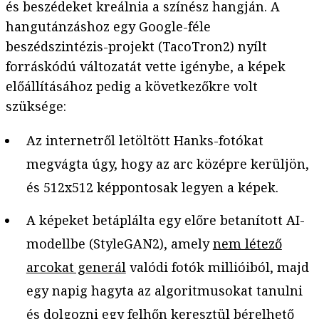
és beszédeket kreálnia a színész hangján. A
hangutánzáshoz egy Google-féle
beszédszintézis-projekt (TacoTron2) nyílt
forráskódú változatát vette igénybe, a képek
előállításához pedig a következőkre volt
szüksége:
Az internetről letöltött Hanks-fotókat
megvágta úgy, hogy az arc középre kerüljön,
és 512x512 képpontosak legyen a képek.
A képeket betáplálta egy előre betanított AI-
modellbe (StyleGAN2), amely
nem létező
arcokat generál
valódi fotók millióiból, majd
egy napig hagyta az algoritmusokat tanulni
és dolgozni egy felhőn keresztül bérelhető