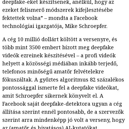
deepfake-eket készítsenek, anélkül, hogy az
ezeket felismerő módszerek kifejlesztésébe
fektettek volna” – mondta a Facebook
technológiai igazgatója, Mike Schroepfer.
A cég 10 millió dollárt költött a versenyre, és
több mint 3500 embert bízott meg deepfake
videók ezreinek készítésével – a profi videók
helyett a közösségi médiában inkább terjedő,
telefonos minőségű amatőr felvételekre
fókuszáltak. A győztes algoritmus 82 százalékos
pontossággal ismerte fel a deepfake videókat,
amit Schroepfer sikernek könyvelt el. A
Facebook saját deepfake-detektora ugyan a cég
állítása szerint ennél pontosabb, de a szervezők
szerint arra mindenképp jó volt a verseny, hogy
az (amatőr és hivatásos) AI-kutatókat