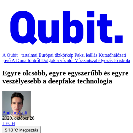
A Qubit+ tartalmai
Európai tűzkörkép
Paksi leállás
Kutatóhálózati
jövő
A Duna föntről
Dolgok a víz alól
Vízszintszabályozás
Jó iskola
Egyre olcsóbb, egyre egyszerűbb és egyre
veszélyesebb a deepfake technológia
Bodnár Zsolt
2020. október 28.
TECH
Megosztás