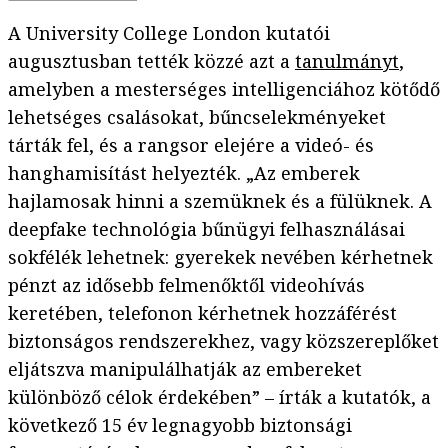
A University College London kutatói
augusztusban tették közzé azt a
tanulmányt
,
amelyben a mesterséges intelligenciához kötődő
lehetséges csalásokat, bűncselekményeket
tárták fel, és a rangsor elejére a videó- és
hanghamisítást helyezték. „Az emberek
hajlamosak hinni a szemüknek és a fülüknek. A
deepfake technológia bűnügyi felhasználásai
sokfélék lehetnek: gyerekek nevében kérhetnek
pénzt az idősebb felmenőktől videohívás
keretében, telefonon kérhetnek hozzáférést
biztonságos rendszerekhez, vagy közszereplőket
eljátszva manipulálhatják az embereket
különböző célok érdekében” – írták a kutatók, a
következő 15 év legnagyobb biztonsági