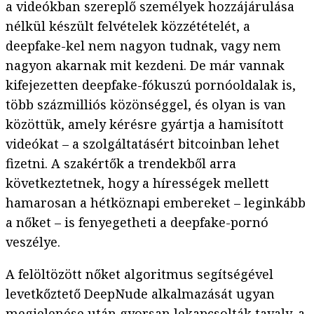
a videókban szereplő személyek hozzájárulása
nélkül készült felvételek közzétételét, a
deepfake-kel nem nagyon tudnak, vagy nem
nagyon akarnak mit kezdeni. De már vannak
kifejezetten deepfake-fókuszú pornóoldalak is,
több százmilliós közönséggel, és olyan is van
közöttük, amely kérésre gyártja a hamisított
videókat – a szolgáltatásért bitcoinban lehet
fizetni. A szakértők a trendekből arra
következtetnek, hogy a hírességek mellett
hamarosan a hétköznapi embereket – leginkább
a nőket – is fenyegetheti a deepfake-pornó
veszélye.
A felöltözött nőket algoritmus segítségével
levetkőztető DeepNude alkalmazását ugyan
megjelenése után gyorsan lekapcsolták tavaly, a