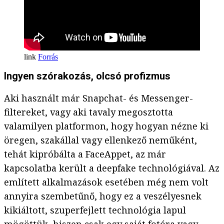
Forrás
Ingyen szórakozás, olcsó profizmus
Aki használt már Snapchat- és Messenger-
filtereket, vagy aki tavaly megosztotta
valamilyen platformon, hogy hogyan nézne ki
öregen, szakállal vagy ellenkező neműként,
tehát kipróbálta a FaceAppet, az már
kapcsolatba került a deepfake technológiával. Az
említett alkalmazások esetében még nem volt
annyira szembetűnő, hogy ez a veszélyesnek
kikiáltott, szuperfejlett technológia lapul
mögöttük, hiszen csak egy saját fotóra vagy