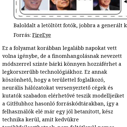
Baloldalt a letöltött fotók, jobbra a generált 
Forrás
:
FireEye
Ez a folyamat korábban legalább napokat vett
volna igénybe, de a finomhangolásnak nevezett
módszerrel szinte bárki könnyen hozzáférhet a
legkorszerűbb technológiákhoz. Ez annak
köszönhető, hogy a területtel foglalkozó,
neurális hálózatokat versenyeztető cégek és
kutatók szabadon elérhetővé teszik modelljeiket
a GitHubhoz hasonló forráskódtárakban, így a
felhasználók elé már egy jól betanított, kész
technika kerül, amit kedvükre