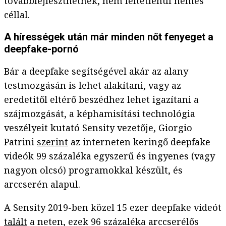
továbbfejleszthetnek, nem feltétlenül nemes
céllal.
A hírességek után már minden nőt fenyeget a
deepfake-pornó
Bár a deepfake segítségével akár az alany
testmozgásán is lehet alakítani, vagy az
eredetitől eltérő beszédhez lehet igazítani a
szájmozgását, a képhamisítási technológia
veszélyeit kutató Sensity vezetője, Giorgio
Patrini
szerint
az interneten keringő deepfake
videók 99 százaléka egyszerű és ingyenes (vagy
nagyon olcsó) programokkal készült, és
arccserén alapul.
A Sensity 2019-ben közel 15 ezer deepfake videót
talált
a neten, ezek 96 százaléka arccserélős