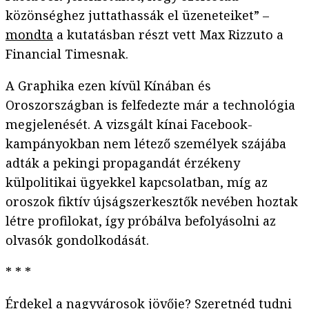
közönséghez juttathassák el üzeneteiket” –
mondta
a kutatásban részt vett Max Rizzuto a
Financial Timesnak.
A Graphika ezen kívül Kínában és
Oroszországban is felfedezte már a technológia
megjelenését. A vizsgált kínai Facebook-
kampányokban nem létező személyek szájába
adták a pekingi propagandát érzékeny
külpolitikai ügyekkel kapcsolatban, míg az
oroszok fiktív újságszerkesztők nevében hoztak
létre profilokat, így próbálva befolyásolni az
olvasók gondolkodását.
* * *
Érdekel a nagyvárosok jövője? Szeretnéd tudni