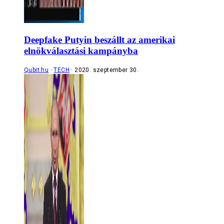
Deepfake Putyin beszállt az amerikai
elnökválasztási kampányba
Qubit.hu
TECH
2020. szeptember 30.