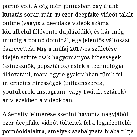
pornó volt. A cég idén júniusban egy újabb
kutatás során már 49 ezer deepfake videót
talált
online (vagyis a deepfake videók száma
körülbelül félévente duplázódik), és bár még
mindig a pornó dominál, egy jelentős változást
észrevettek. Míg a műfaj 2017-es születése
idején szinte csak hagyományos hírességek
(színésznők, popsztárok) estek a technológia
áldozatául, mára egyre gyakrabban tűnik fel
internetes hírességek (influenszerek,
youtuberek, Instagram- vagy Twitch-sztárok)
arca ezekben a videókban.
A Sensity felmérése szerint havonta nagyjából
ezer deepfake videót töltenek fel a legnézettebb
pornóoldalakra, amelyek szabályzata hiába tiltja