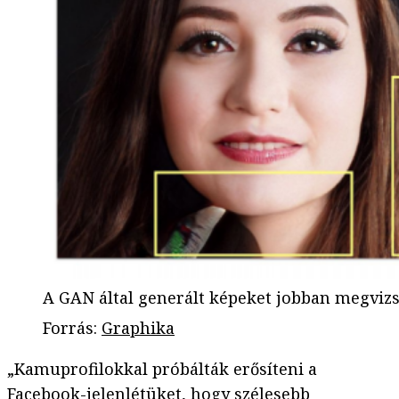
A GAN által generált képeket jobban megvizsg
Forrás
:
Graphika
„Kamuprofilokkal próbálták erősíteni a
Facebook-jelenlétüket, hogy szélesebb