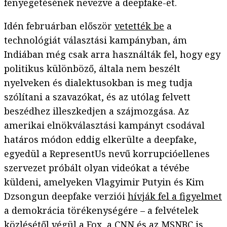
fenyegetésének nevezve a deepfake-et.
Idén februárban először
vetették be
a
technológiát választási kampányban, ám
Indiában még csak arra használták fel, hogy egy
politikus különböző, általa nem beszélt
nyelveken és dialektusokban is meg tudja
szólítani a szavazókat, és az utólag felvett
beszédhez illeszkedjen a szájmozgása. Az
amerikai elnökválasztási kampányt csodával
határos módon eddig elkerülte a deepfake,
egyedül a RepresentUs nevű korrupcióellenes
szervezet próbált olyan videókat a tévébe
küldeni, amelyeken Vlagyimir Putyin és Kim
Dzsongun deepfake verziói
hívják fel a figyelmet
a demokrácia törékenységére – a felvételek
közlésétől végül a Fox, a CNN és az MSNBC is