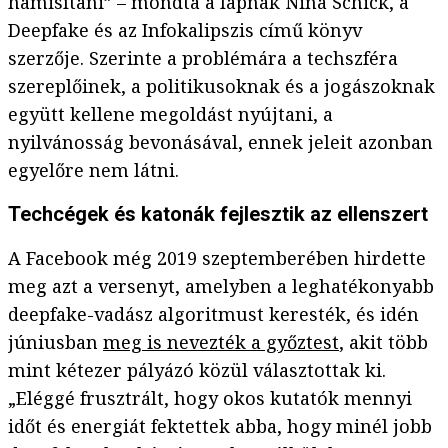
hamisítani” – mondta a lapnak Nina Schick, a
Deepfake és az Infokalipszis című könyv
szerzője. Szerinte a problémára a techszféra
szereplőinek, a politikusoknak és a jogászoknak
együtt kellene megoldást nyújtani, a
nyilvánosság bevonásával, ennek jeleit azonban
egyelőre nem látni.
Techcégek és katonák fejlesztik az ellenszert
A Facebook még 2019 szeptemberében hirdette
meg azt a versenyt, amelyben a leghatékonyabb
deepfake-vadász algoritmust keresték, és idén
júniusban
meg is nevezték a győztest
, akit több
mint kétezer pályázó közül választottak ki.
„Eléggé frusztrált, hogy okos kutatók mennyi
időt és energiát fektettek abba, hogy minél jobb