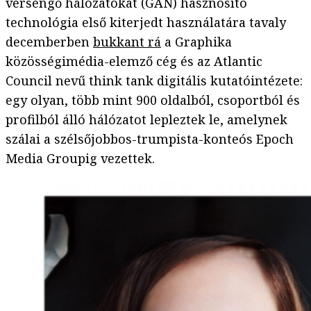
versengő hálózatokat (GAN) hasznosító
technológia első kiterjedt használatára tavaly
decemberben
bukkant rá
a Graphika
közösségimédia-elemző cég és az Atlantic
Council nevű think tank digitális kutatóintézete:
egy olyan, több mint 900 oldalból, csoportból és
profilból álló hálózatot lepleztek le, amelynek
szálai a szélsőjobbos-trumpista-konteós Epoch
Media Groupig vezettek.